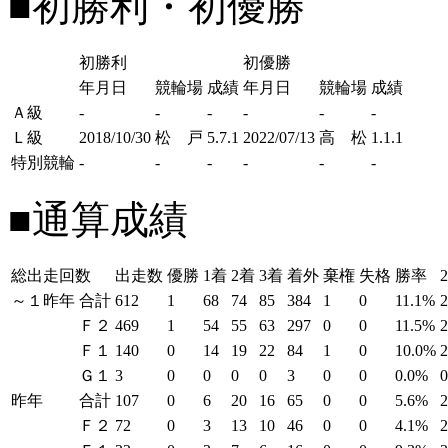
■初勝利・初優勝
初勝利
初優勝
年月日
競輪場
成績
年月日
競輪場
成績
Ａ級
-
-
-
-
-
-
Ｌ級
2018/10/30
松 戸
5.7.1
2022/07/13
高 松
1.1.1
特別競輪
-
-
-
-
-
-
■通算成績
総出走回数
出走数
優勝
1着
2着
3着
着外
棄権
失格
勝率
～１昨年
合計
612
1
68
74
85
384
1
0
11.1%
Ｆ２
469
1
54
55
63
297
0
0
11.5%
Ｆ１
140
0
14
19
22
84
1
0
10.0%
Ｇ１
3
0
0
0
0
3
0
0
0.0%
昨年
合計
107
0
6
20
16
65
0
0
5.6%
Ｆ２
72
0
3
13
10
46
0
0
4.1%