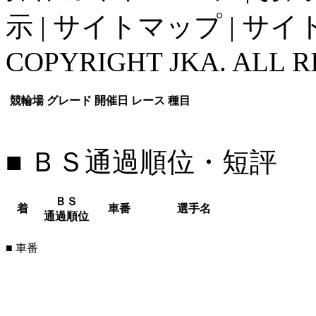
示
|
サイトマップ
|
サイ
COPYRIGHT JKA. ALL R
競輪場
グレード
開催日
レース
種目
■ ＢＳ通過順位・短評
ＢＳ
着
車番
選手名
通過順位
■ 車番