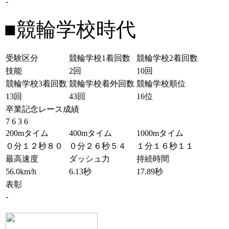
-
■競輪学校時代
受験区分
競輪学校1着回数
競輪学校2着回数
技能
2回
10回
競輪学校3着回数
競輪学校着外回数
競輪学校順位
13回
43回
16位
卒業記念レース成績
7 6 3 6
200mタイム
400mタイム
1000mタイム
０分１２秒８０
０分２６秒５４
１分１６秒１１
最高速度
ダッシュ力
持続時間
56.0km/h
6.13秒
17.89秒
表彰
-