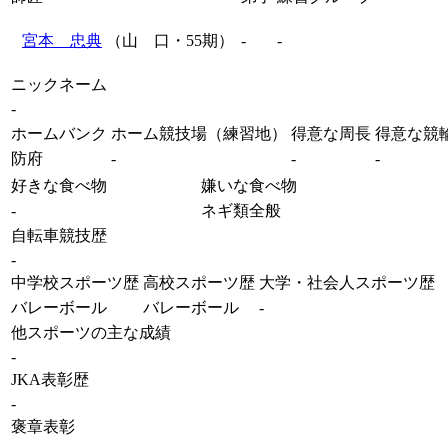
宮本 忠典
（山 口・55期）
-
-
ニックネーム
-
ホームバンク
ホーム競技場（練習地）
得意な周長
得意な競
防府
-
-
-
好きな食べ物
嫌いな食べ物
-
ネギ類全般
自転車競技歴
-
中学校スポーツ歴
高校スポーツ歴
大学・社会人スポーツ歴
バレーボール
バレーボール
-
他スポーツの主な成績
-
JKA表彰歴
-
褒章表彰