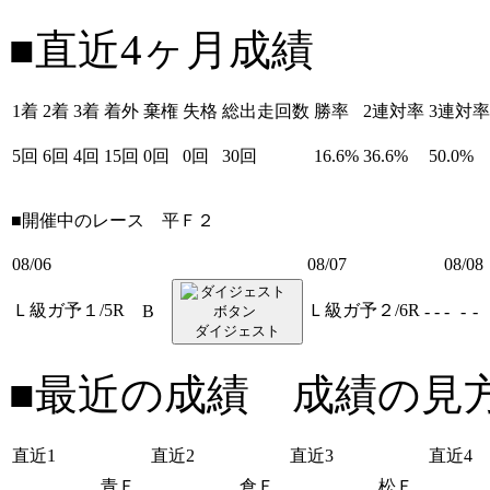
■直近4ヶ月成績
1着
2着
3着
着外
棄権
失格
総出走回数
勝率
2連対率
3連対率
5回
6回
4回
15回
0回
0回
30回
16.6%
36.6%
50.0%
■開催中のレース
平Ｆ２
08/06
08/07
08/08
Ｌ級ガ予１/5R
Ｌ級ガ予２/6R
B
-
-
-
-
-
ダイジェスト
■最近の成績 成績の見
直近1
直近2
直近3
直近4
青Ｆ
倉Ｆ
松Ｆ