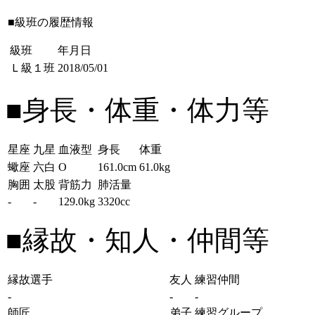
■級班の履歴情報
級班
年月日
Ｌ級１班
2018/05/01
■身長・体重・体力等
星座
九星
血液型
身長
体重
蠍座
六白
O
161.0cm
61.0kg
胸囲
太股
背筋力
肺活量
-
-
129.0kg
3320cc
■縁故・知人・仲間等
縁故選手
友人
練習仲間
-
-
-
師匠
弟子
練習グループ