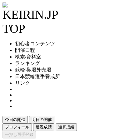
初心者コンテンツ
開催日程
検索/資料室
ランキング
競輪場/場外売場
日本競輪選手養成所
リンク
今日の開催
明日の開催
プロフィール
近況成績
通算成績
一押し選手登録