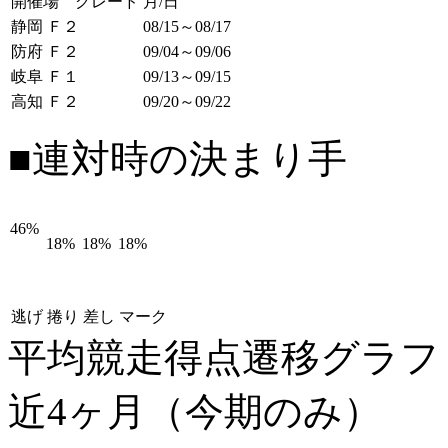
開催場 グレード
月/日
静岡 Ｆ２
08/15～08/17
防府 Ｆ２
09/04～09/06
岐阜 Ｆ１
09/13～09/15
高知 Ｆ２
09/20～09/22
■連対時の決まり手
46%
18%
18%
18%
逃げ
捲り
差し
マーク
平均競走得点遷移グラ
近4ヶ月（今期のみ）