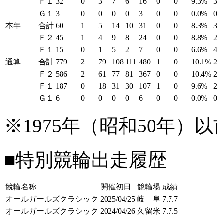
Ｆ１
32
0
3
7
6
16
0
0
9.3%
Ｇ１
3
0
0
0
0
3
0
0
0.0%
本年
合計
60
1
5
14
10
31
0
0
8.3%
Ｆ２
45
1
4
9
8
24
0
0
8.8%
Ｆ１
15
0
1
5
2
7
0
0
6.6%
通算
合計
779
2
79
108
111
480
1
0
10.1%
Ｆ２
586
2
61
77
81
367
0
0
10.4%
Ｆ１
187
0
18
31
30
107
1
0
9.6%
Ｇ１
6
0
0
0
0
6
0
0
0.0%
※1975年（昭和50年
■特別競輪出走履歴
競輪名称
開催初日
競輪場
成績
オールガールズクラシック
2025/04/25
岐 阜
7.7.7
オールガールズクラシック
2024/04/26
久留米
7.7.5