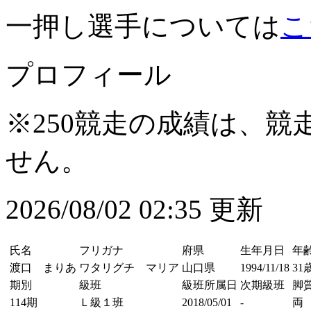
一押し選手については
こ
プロフィール
※250競走の成績は、
せん。
2026/08/02 02:35 更新
氏名
フリガナ
府県
生年月日
年
渡口 まりあ
ワタリグチ マリア
山口県
1994/11/18
31
期別
級班
級班所属日
次期級班
脚
114期
Ｌ級１班
2018/05/01
-
両