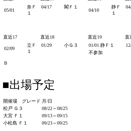
奈Ｆ
04/17
閣Ｆ１
静Ｆ
04
05/01
04/10
１
１
直近17
直近18
直近19
直
立Ｆ
01/29
小Ｇ３
01/01
静Ｆ１
12
02/09
１
不参加
B
■出場予定
開催場 グレード
月/日
松戸 Ｇ３
08/22～08/25
大宮 Ｆ１
09/13～09/15
小松島 Ｆ１
09/23～09/25