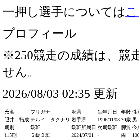
一押し選手については
こ
プロフィール
※250競走の成績は、
せん。
2026/08/03 02:35 更新
氏名
フリガナ
府県
生年月日
年齢
性
照井 拓成
テルイ タクナリ
岩手県
1996/01/08
30歳
男
期別
級班
級班所属日
次期級班
脚質
今
115期
Ｓ級２班
2024/07/01
-
両
100