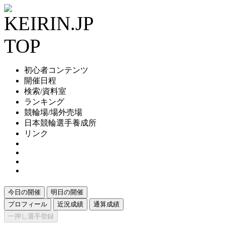
初心者コンテンツ
開催日程
検索/資料室
ランキング
競輪場/場外売場
日本競輪選手養成所
リンク
今日の開催
明日の開催
プロフィール
近況成績
通算成績
一押し選手登録