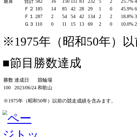
通算
合計
582
16
150
111
83
232
5
2
25.7%
Ｆ２
185
14
85
42
28
29
1
0
45.9%
Ｆ１
287
2
54
54
42
134
2
2
18.8%
Ｇ３
110
0
11
15
13
69
2
0
10.0%
※1975年（昭和50年
■節目勝数達成
勝数
達成日
競輪場
100
2023/06/24
和歌山
※1975年（昭和50年）以前の競走成績を含みます。