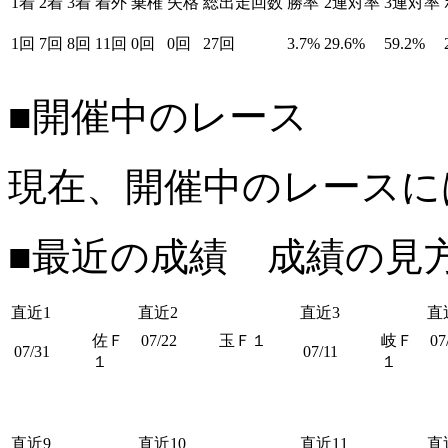
1着
2着
3着
着外
棄権
失格
総出走回数
勝率
2連対率
3連対率
1回
7回
8回
11回
0回
0回
27回
3.7%
29.6%
59.2%
■開催中のレース
現在、開催中のレースに
■最近の成績 成績の見
直近1
直近2
直近3
直
佐Ｆ
07/22
玉Ｆ１
岐Ｆ
07
07/31
07/11
１
１
直近9
直近10
直近11
直