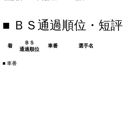
■ ＢＳ通過順位・短評
ＢＳ
着
車番
選手名
通過順位
■ 車番