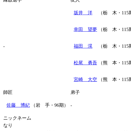
坂井 洋
（栃 木・115
幸田 望夢
（栃 木・115
-
福田 滉
（栃 木・115
松尾 勇吾
（熊 本・115
宮崎 大空
（熊 本・115
師匠
弟子
佐藤 博紀
（岩 手・96期）
-
ニックネーム
なり