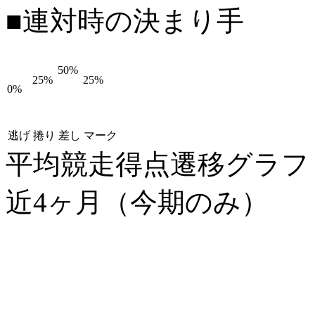
■連対時の決まり手
50%
25%
25%
0%
逃げ
捲り
差し
マーク
平均競走得点遷移グラ
近4ヶ月（今期のみ）