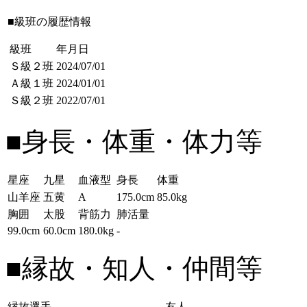
■級班の履歴情報
級班
年月日
Ｓ級２班
2024/07/01
Ａ級１班
2024/01/01
Ｓ級２班
2022/07/01
■身長・体重・体力等
星座
九星
血液型
身長
体重
山羊座
五黄
A
175.0cm
85.0kg
胸囲
太股
背筋力
肺活量
99.0cm
60.0cm
180.0kg
-
■縁故・知人・仲間等
縁故選手
友人