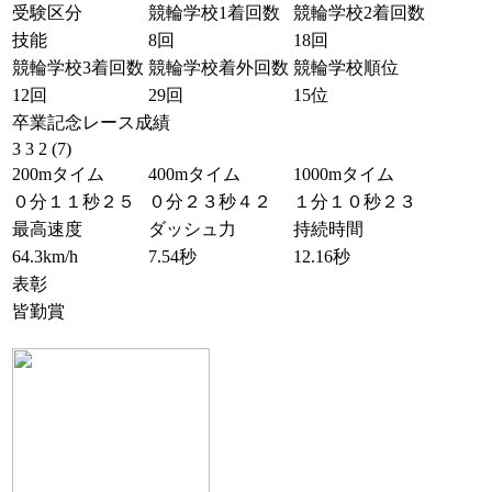
受験区分
競輪学校1着回数
競輪学校2着回数
技能
8回
18回
競輪学校3着回数
競輪学校着外回数
競輪学校順位
12回
29回
15位
卒業記念レース成績
3 3 2 (7)
200mタイム
400mタイム
1000mタイム
０分１１秒２５
０分２３秒４２
１分１０秒２３
最高速度
ダッシュ力
持続時間
64.3km/h
7.54秒
12.16秒
表彰
皆勤賞