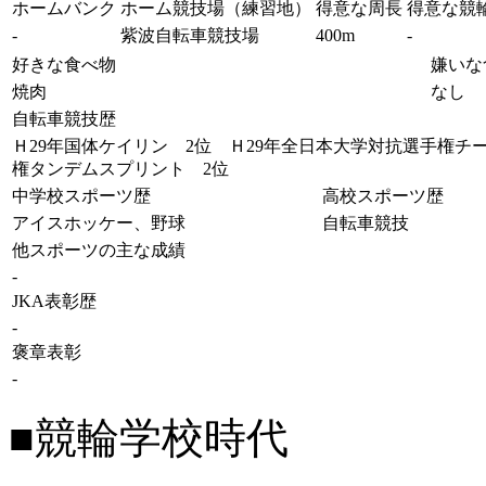
ホームバンク
ホーム競技場（練習地）
得意な周長
得意な競
-
紫波自転車競技場
400m
-
好きな食べ物
嫌いな
焼肉
なし
自転車競技歴
Ｈ29年国体ケイリン 2位 Ｈ29年全日本大学対抗選手権チ
権タンデムスプリント 2位
中学校スポーツ歴
高校スポーツ歴
アイスホッケー、野球
自転車競技
他スポーツの主な成績
-
JKA表彰歴
-
褒章表彰
-
■競輪学校時代