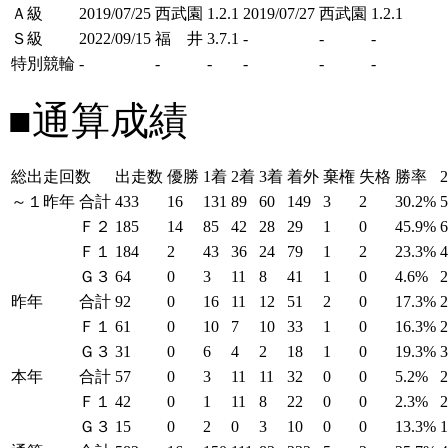
Ａ級
2019/07/25
西武園
1.2.1
2019/07/27
西武園
1.2.1
Ｓ級
2022/09/15
福 井
3.7.1
-
-
-
特別競輪
-
-
-
-
-
-
■通算成績
総出走回数
出走数
優勝
1着
2着
3着
着外
棄権
失格
勝率
～１昨年
合計
433
16
131
89
60
149
3
2
30.2%
Ｆ２
185
14
85
42
28
29
1
0
45.9%
Ｆ１
184
2
43
36
24
79
1
2
23.3%
Ｇ３
64
0
3
11
8
41
1
0
4.6%
昨年
合計
92
0
16
11
12
51
2
0
17.3%
Ｆ１
61
0
10
7
10
33
1
0
16.3%
Ｇ３
31
0
6
4
2
18
1
0
19.3%
本年
合計
57
0
3
11
11
32
0
0
5.2%
Ｆ１
42
0
1
11
8
22
0
0
2.3%
Ｇ３
15
0
2
0
3
10
0
0
13.3%