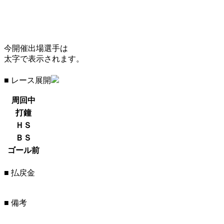
今開催出場選手は
太字で表示されます。
■ レース展開
周回中
打鐘
ＨＳ
ＢＳ
ゴール前
■ 払戻金
■ 備考