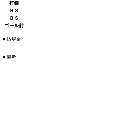
打鐘
ＨＳ
ＢＳ
ゴール前
■ 払戻金
■ 備考