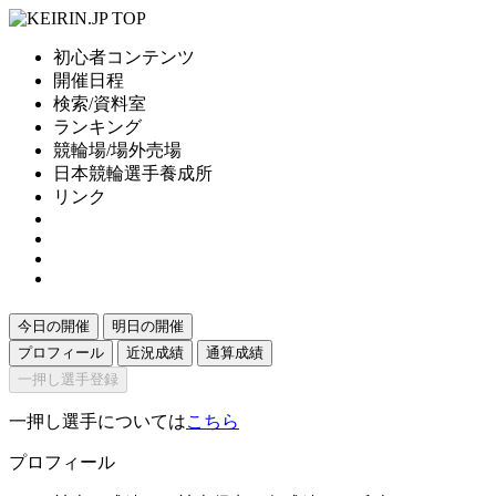
初心者コンテンツ
開催日程
検索/資料室
ランキング
競輪場/場外売場
日本競輪選手養成所
リンク
今日の開催
明日の開催
プロフィール
近況成績
通算成績
一押し選手登録
一押し選手については
こちら
プロフィール