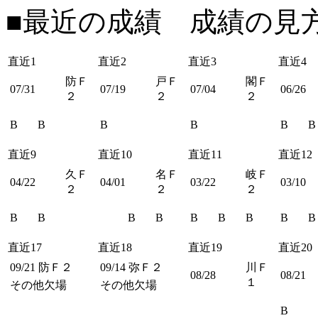
■最近の成績 成績の見
直近1
直近2
直近3
直近4
防Ｆ
戸Ｆ
閣Ｆ
07/31
07/19
07/04
06/26
２
２
２
B
B
B
B
B
B
直近9
直近10
直近11
直近12
久Ｆ
名Ｆ
岐Ｆ
04/22
04/01
03/22
03/10
２
２
２
B
B
B
B
B
B
B
B
B
直近17
直近18
直近19
直近20
09/21
防Ｆ２
09/14
弥Ｆ２
川Ｆ
08/28
08/21
１
その他欠場
その他欠場
B