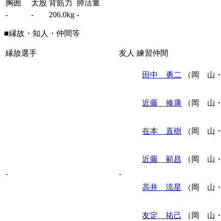
胸囲
太股
背筋力
肺活量
-
-
206.0kg
-
■縁故・知人・仲間等
縁故選手
友人
練習仲間
田中 勇二
（岡 山・
近藤 修康
（岡 山・
在本 直樹
（岡 山・
近藤 範昌
（岡 山・
-
-
高井 流星
（岡 山・
友定 祐己
（岡 山・