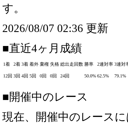
す。
2026/08/07 02:36 更新
■直近4ヶ月成績
1着
2着
3着
着外
棄権
失格
総出走回数
勝率
2連対率
3連対
12回
3回
4回
5回
0回
0回
24回
50.0%
62.5%
79.1%
■開催中のレース
現在、開催中のレースに