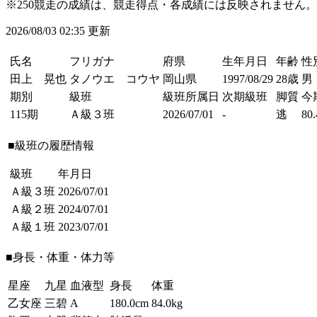
※250競走の成績は、競走得点・各成績には反映されません。
2026/08/03 02:35 更新
氏名
フリガナ
府県
生年月日
年齢
性
田上 晃也
タノウエ コウヤ
岡山県
1997/08/29
28歳
男
期別
級班
級班所属日
次期級班
脚質
今
115期
Ａ級３班
2026/07/01
-
逃
80.
■級班の履歴情報
級班
年月日
Ａ級３班
2026/07/01
Ａ級２班
2024/07/01
Ａ級１班
2023/07/01
■身長・体重・体力等
星座
九星
血液型
身長
体重
乙女座
三碧
A
180.0cm
84.0kg