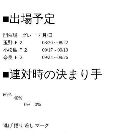
■出場予定
開催場 グレード
月/日
玉野 Ｆ２
08/20～08/22
小松島 Ｆ２
09/17～09/19
奈良 Ｆ２
09/24～09/26
■連対時の決まり手
60%
40%
0%
0%
逃げ
捲り
差し
マーク