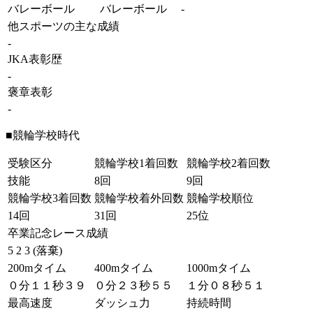
バレーボール
バレーボール
-
他スポーツの主な成績
-
JKA表彰歴
-
褒章表彰
-
■競輪学校時代
受験区分
競輪学校1着回数
競輪学校2着回数
技能
8回
9回
競輪学校3着回数
競輪学校着外回数
競輪学校順位
14回
31回
25位
卒業記念レース成績
5 2 3 (落棄)
200mタイム
400mタイム
1000mタイム
０分１１秒３９
０分２３秒５５
１分０８秒５１
最高速度
ダッシュ力
持続時間