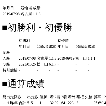
年月日
競輪場
成績
2019/07/08
名古屋
1.1.3
■初勝利・初優勝
初勝利
初優勝
年月日
競輪場
成績
年月日
競輪場
成績
Ｂ級
-
-
-
-
-
-
Ａ級
2019/07/08
名古屋
1.1.3
2019/09/19
富 山
1.1.1
Ｓ級
2023/01/26
松 山
6.1.7
-
-
-
特別競輪
-
-
-
-
-
-
■通算成績
総出走回数
出走数
優勝
1着
2着
3着
着外
棄権
失格
勝率
～１昨年
合計
515
11
132
92
64
223
3
1
25.6%