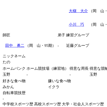
大槇 大介
（岡 山・
小川 巧
（岡 山・
師匠
弟子
練習グループ
田中 勇二
（岡 山・95期）
-
近藤グループ
ニックネーム
たの
ホームバンク
ホーム競技場（練習地）
得意な周長
得意な競
玉野
-
-
玉野
好きな食べ物
嫌いな食べ物
みかん
イクラ
自転車競技歴
-
中学校スポーツ歴
高校スポーツ歴
大学・社会人スポーツ歴