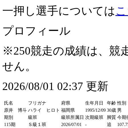
一押し選手については
こ
プロフィール
※250競走の成績は、
せん。
2026/08/01 02:37 更新
氏名
フリガナ
府県
生年月日
年齢
性別
原井 博斗
ハライ ヒロト
福岡県
1995/12/09
30歳
男
期別
級班
級班所属日
次期級班
脚質
今期
115期
Ｓ級１班
2026/07/01
-
追
107.7