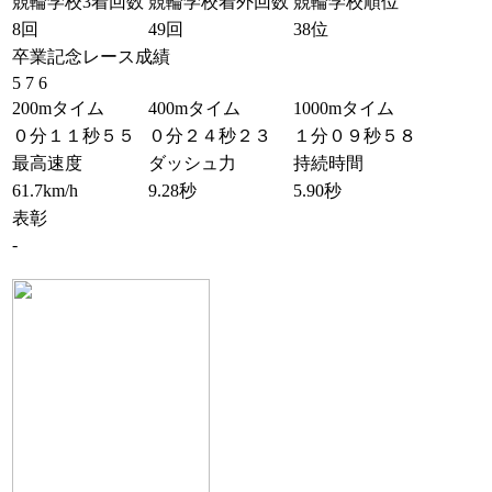
競輪学校3着回数
競輪学校着外回数
競輪学校順位
8回
49回
38位
卒業記念レース成績
5 7 6
200mタイム
400mタイム
1000mタイム
０分１１秒５５
０分２４秒２３
１分０９秒５８
最高速度
ダッシュ力
持続時間
61.7km/h
9.28秒
5.90秒
表彰
-