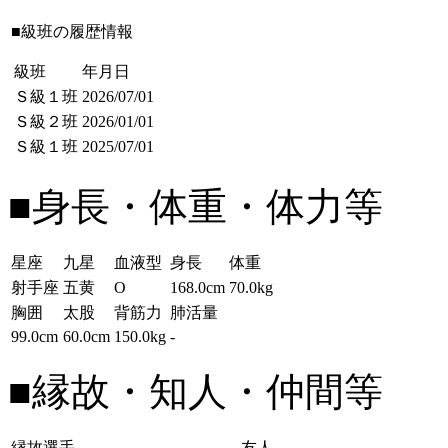
■級班の履歴情報
級班
年月日
Ｓ級１班
2026/07/01
Ｓ級２班
2026/01/01
Ｓ級１班
2025/07/01
■身長・体重・体力等
星座
九星
血液型
身長
体重
射手座
五黄
O
168.0cm
70.0kg
胸囲
太股
背筋力
肺活量
99.0cm
60.0cm
150.0kg
-
■縁故・知人・仲間等
縁故選手
友人