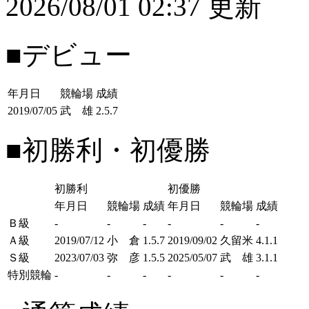
2026/08/01 02:37 更新
■デビュー
年月日
競輪場
成績
2019/07/05
武 雄
2.5.7
■初勝利・初優勝
初勝利
初優勝
年月日
競輪場
成績
年月日
競輪場
成績
Ｂ級
-
-
-
-
-
-
Ａ級
2019/07/12
小 倉
1.5.7
2019/09/02
久留米
4.1.1
Ｓ級
2023/07/03
弥 彦
1.5.5
2025/05/07
武 雄
3.1.1
特別競輪
-
-
-
-
-
-