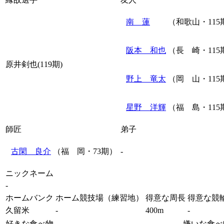
南 蓮
（和歌山・115
阪本 和也
（長 崎・115
原井剣也(119期)
野上 竜太
（岡 山・115
星野 洋輝
（福 島・115
師匠
弟子
古閑 良介
（福 岡・73期）
-
ニックネーム
-
ホームバンク
ホーム競技場（練習地）
得意な周長
得意な競
久留米
-
400m
-
好きな食べ物
嫌いな食べ