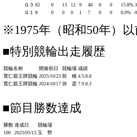
Ｇ３
82
0
13
12
9
48
0
0
15.8%
Ｇ１
8
0
0
0
1
7
0
0
0.0%
※1975年（昭和50年
■特別競輪出走履歴
競輪名称
開催初日
競輪場
成績
寛仁親王牌競輪
2025/10/23
前 橋
4.5.8.8
寛仁親王牌競輪
2024/10/17
弥 彦
7.9.8.3
■節目勝数達成
勝数
達成日
競輪場
100
2025/05/13
玉 野