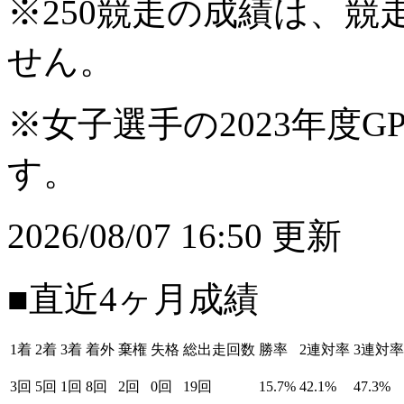
※250競走の成績は、
せん。
※女子選手の2023年度G
す。
2026/08/07 16:50 更新
■直近4ヶ月成績
1着
2着
3着
着外
棄権
失格
総出走回数
勝率
2連対率
3連対率
3回
5回
1回
8回
2回
0回
19回
15.7%
42.1%
47.3%