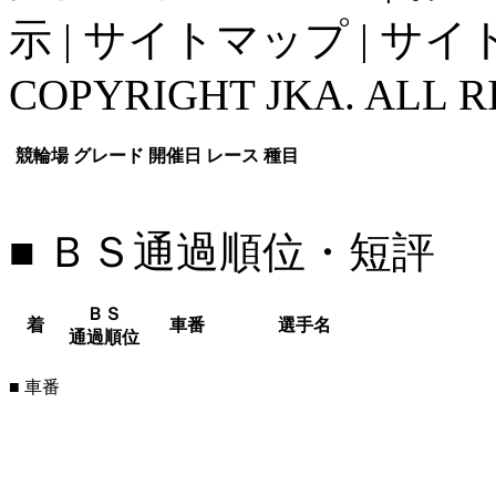
示
|
サイトマップ
|
サイ
COPYRIGHT JKA. ALL R
競輪場
グレード
開催日
レース
種目
■ ＢＳ通過順位・短評
ＢＳ
着
車番
選手名
通過順位
■ 車番