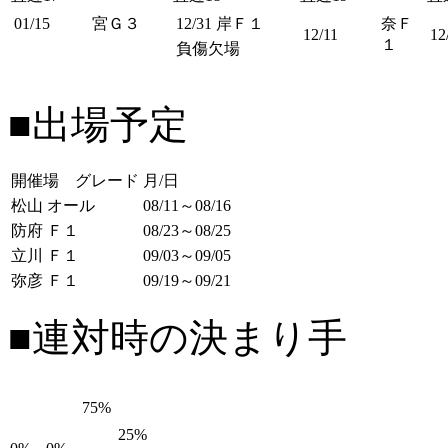
01/15
宮Ｇ３
12/31
岸Ｆ１
奈Ｆ
12/11
12
１
負傷欠場
■出場予定
開催場 グレード
月/日
松山 オール
08/11～08/16
防府 Ｆ１
08/23～08/25
立川 Ｆ１
09/03～09/05
弥彦 Ｆ１
09/19～09/21
■連対時の決まり手
75%
25%