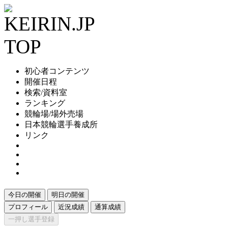
初心者コンテンツ
開催日程
検索/資料室
ランキング
競輪場/場外売場
日本競輪選手養成所
リンク
今日の開催
明日の開催
プロフィール
近況成績
通算成績
一押し選手登録