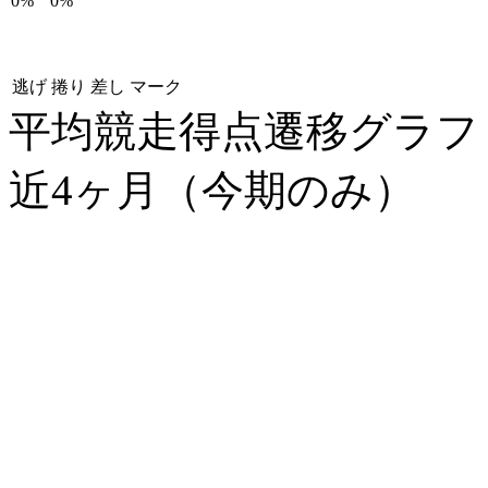
0%
0%
逃げ
捲り
差し
マーク
平均競走得点遷移グラ
近4ヶ月（今期のみ）