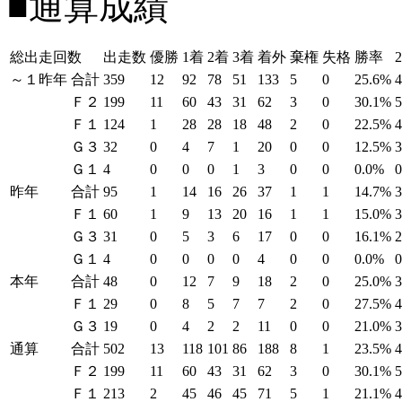
■通算成績
総出走回数
出走数
優勝
1着
2着
3着
着外
棄権
失格
勝率
～１昨年
合計
359
12
92
78
51
133
5
0
25.6%
Ｆ２
199
11
60
43
31
62
3
0
30.1%
Ｆ１
124
1
28
28
18
48
2
0
22.5%
Ｇ３
32
0
4
7
1
20
0
0
12.5%
Ｇ１
4
0
0
0
1
3
0
0
0.0%
昨年
合計
95
1
14
16
26
37
1
1
14.7%
Ｆ１
60
1
9
13
20
16
1
1
15.0%
Ｇ３
31
0
5
3
6
17
0
0
16.1%
Ｇ１
4
0
0
0
0
4
0
0
0.0%
本年
合計
48
0
12
7
9
18
2
0
25.0%
Ｆ１
29
0
8
5
7
7
2
0
27.5%
Ｇ３
19
0
4
2
2
11
0
0
21.0%
通算
合計
502
13
118
101
86
188
8
1
23.5%
Ｆ２
199
11
60
43
31
62
3
0
30.1%
Ｆ１
213
2
45
46
45
71
5
1
21.1%