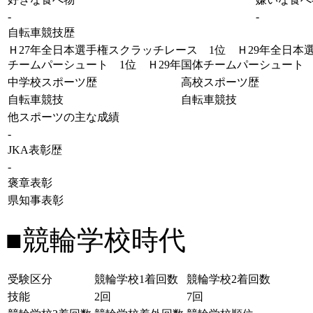
-
-
自転車競技歴
Ｈ27年全日本選手権スクラッチレース 1位 Ｈ29年全日本
チームパーシュート 1位 Ｈ29年国体チームパーシュート 
中学校スポーツ歴
高校スポーツ歴
自転車競技
自転車競技
他スポーツの主な成績
-
JKA表彰歴
-
褒章表彰
県知事表彰
■競輪学校時代
受験区分
競輪学校1着回数
競輪学校2着回数
技能
2回
7回