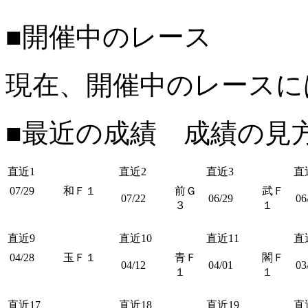
■開催中のレース
現在、開催中のレースに
■最近の成績 成績の見
直近1
直近2
直近3
直
07/29
和Ｆ１
前Ｇ
武Ｆ
07/22
06/29
06
３
１
直近9
直近10
直近11
直
04/28
玉Ｆ１
青Ｆ
閣Ｆ
04/12
04/01
03
１
１
直近17
直近18
直近19
直