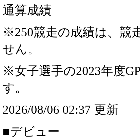
通算成績
※250競走の成績は、
せん。
※女子選手の2023年度G
す。
2026/08/06 02:37 更新
■デビュー