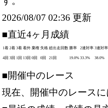
す。
2026/08/07 02:36 更新
■直近4ヶ月成績
1着
2着
3着
着外
棄権
失格
総出走回数
勝率
2連対率
3連対率
4回
3回
1回
13回
0回
0回
21回
19.0%
33.3%
38.0%
■開催中のレース
現在、開催中のレースに