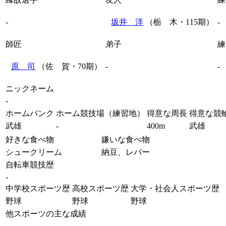
-
坂井 洋
（栃 木・115期）
-
師匠
弟子
練
原 司
（佐 賀・70期）
-
-
ニックネーム
-
ホームバンク
ホーム競技場（練習地）
得意な周長
得意な競
武雄
-
400m
武雄
好きな食べ物
嫌いな食べ物
シュークリーム
納豆、レバー
自転車競技歴
-
中学校スポーツ歴
高校スポーツ歴
大学・社会人スポーツ歴
野球
野球
野球
他スポーツの主な成績
-