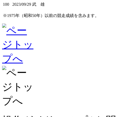
100
2023/09/29
武 雄
※1975年（昭和50年）以前の競走成績を含みます。