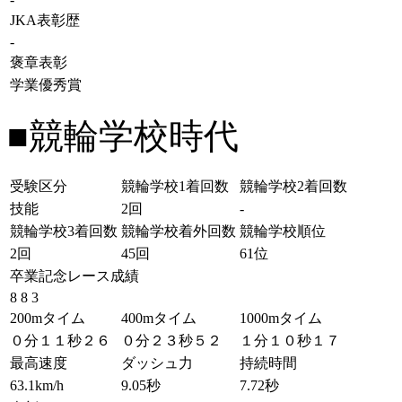
JKA表彰歴
-
褒章表彰
学業優秀賞
■競輪学校時代
受験区分
競輪学校1着回数
競輪学校2着回数
技能
2回
-
競輪学校3着回数
競輪学校着外回数
競輪学校順位
2回
45回
61位
卒業記念レース成績
8 8 3
200mタイム
400mタイム
1000mタイム
０分１１秒２６
０分２３秒５２
１分１０秒１７
最高速度
ダッシュ力
持続時間
63.1km/h
9.05秒
7.72秒