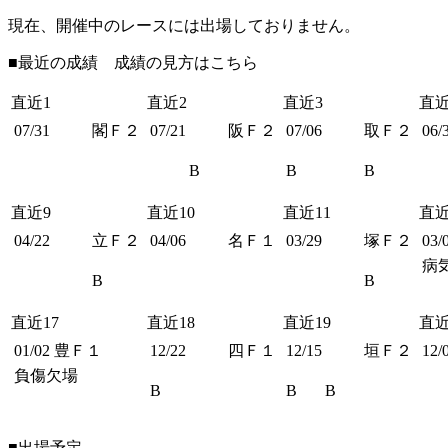
現在、開催中のレースには出場しておりません。
■最近の成績 成績の見方は
こちら
直近1
直近2
直近3
直近
07/31
閣Ｆ２
07/21
阪Ｆ２
07/06
取Ｆ２
06/
B
B
B
直近9
直近10
直近11
直近
04/22
立Ｆ２
04/06
名Ｆ１
03/29
塚Ｆ２
03/
病
B
B
直近17
直近18
直近19
直近
01/02
豊Ｆ１
12/22
四Ｆ１
12/15
垣Ｆ２
12/
負傷欠場
B
B
B
■出場予定