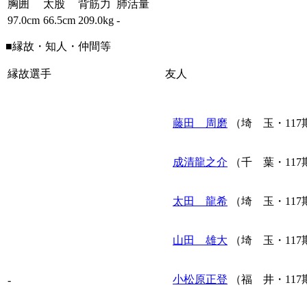
胸囲
太股
背筋力
肺活量
97.0cm
66.5cm
209.0kg
-
■縁故・知人・仲間等
縁故選手
友人
藤田 周磨
（埼 玉・117
成清龍之介
（千 葉・117
太田 龍希
（埼 玉・117
山田 雄大
（埼 玉・117
小松原正登
（福 井・117
-