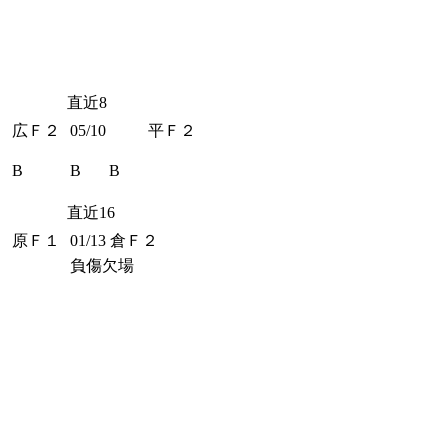
直近8
広Ｆ２
05/10
平Ｆ２
B
B
B
直近16
原Ｆ１
01/13
倉Ｆ２
負傷欠場