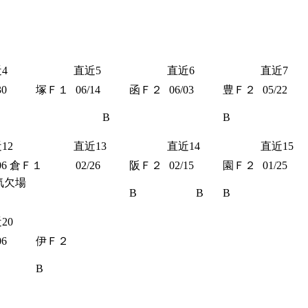
4
直近5
直近6
直近7
30
塚Ｆ１
06/14
函Ｆ２
06/03
豊Ｆ２
05/22
B
B
12
直近13
直近14
直近15
06
倉Ｆ１
02/26
阪Ｆ２
02/15
園Ｆ２
01/25
気欠場
B
B
B
20
06
伊Ｆ２
B