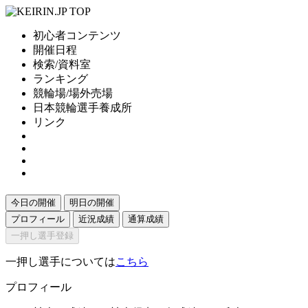
初心者コンテンツ
開催日程
検索/資料室
ランキング
競輪場/場外売場
日本競輪選手養成所
リンク
今日の開催
明日の開催
プロフィール
近況成績
通算成績
一押し選手登録
一押し選手については
こちら
プロフィール