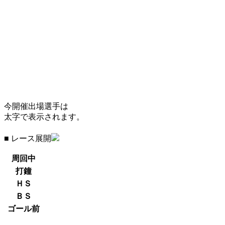
今開催出場選手は
太字で表示されます。
■ レース展開
周回中
打鐘
ＨＳ
ＢＳ
ゴール前