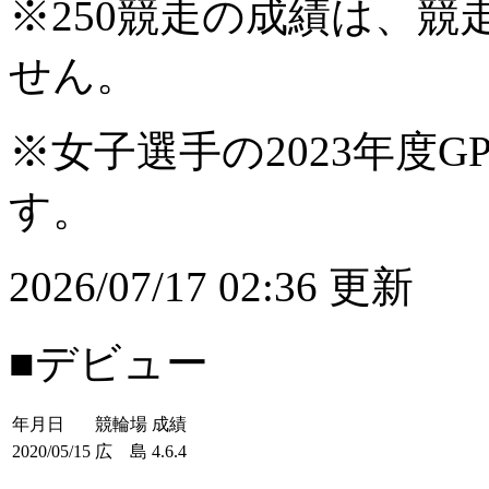
※250競走の成績は、
せん。
※女子選手の2023年度G
す。
2026/07/17 02:36 更新
■デビュー
年月日
競輪場
成績
2020/05/15
広 島
4.6.4