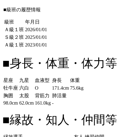
■級班の履歴情報
級班
年月日
Ａ級１班
2026/01/01
Ｓ級２班
2025/01/01
Ａ級１班
2023/01/01
■身長・体重・体力等
星座
九星
血液型
身長
体重
牡牛座
六白
O
171.4cm
75.6kg
胸囲
太股
背筋力
肺活量
98.0cm
62.0cm
161.0kg
-
■縁故・知人・仲間等
縁故選手
友人
練習仲間