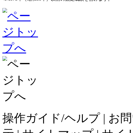
操作ガイド/ヘルプ
|
お問