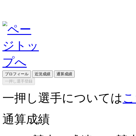
プロフィール
近況成績
通算成績
一押し選手登録
一押し選手については
こ
通算成績