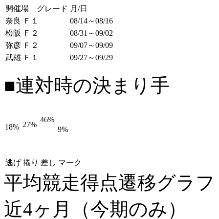
開催場 グレード
月/日
奈良 Ｆ１
08/14～08/16
松阪 Ｆ２
08/31～09/02
弥彦 Ｆ２
09/07～09/09
武雄 Ｆ１
09/27～09/29
■連対時の決まり手
46%
27%
18%
9%
逃げ
捲り
差し
マーク
平均競走得点遷移グラ
近4ヶ月（今期のみ）