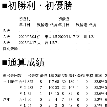
■初勝利・初優勝
初勝利
初優勝
年月日
競輪場
成績
年月日
競輪場
成績
Ｂ級
-
-
-
-
-
-
Ａ級
2020/07/04
伊 東
4.1.5
2020/11/17
立 川
1.2.1
Ｓ級
2025/04/17
大 宮
1.5.7
-
-
-
特別競輪
-
-
-
-
-
-
■通算成績
総出走回数
出走数
優勝
1着
2着
3着
着外
棄権
失格
勝率
～１昨年
合計
355
8
117
68
30
139
1
0
32.9%
Ｆ２
283
7
100
53
22
107
1
0
35.3%
Ｆ１
72
1
17
15
8
32
0
0
23.6%
昨年
合計
90
0
2
4
7
77
0
0
2.2%
Ｆ１
54
0
2
3
6
43
0
0
3.7%