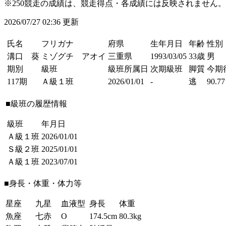
※250競走の成績は、競走得点・各成績には反映されません。
2026/07/27 02:36 更新
氏名
フリガナ
府県
生年月日
年齢
性別
溝口 葵
ミゾグチ アオイ
三重県
1993/03/05
33歳
男
期別
級班
級班所属日
次期級班
脚質
今期
117期
Ａ級１班
2026/01/01
-
逃
90.77
■級班の履歴情報
級班
年月日
Ａ級１班
2026/01/01
Ｓ級２班
2025/01/01
Ａ級１班
2023/07/01
■身長・体重・体力等
星座
九星
血液型
身長
体重
魚座
七赤
O
174.5cm
80.3kg