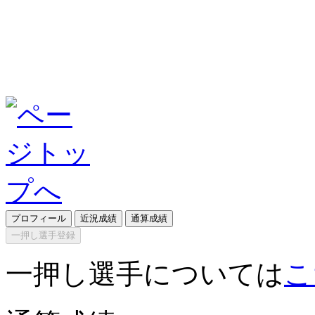
プロフィール
近況成績
通算成績
一押し選手登録
一押し選手については
こ