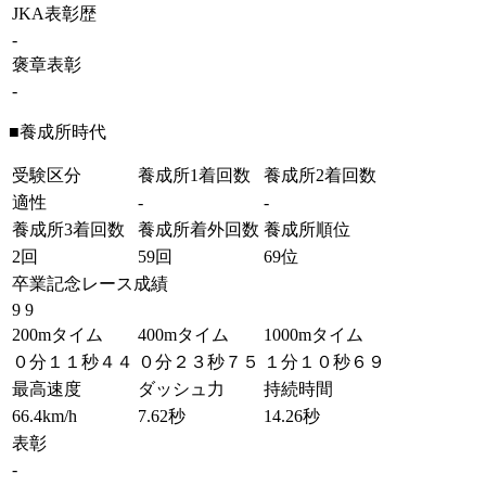
JKA表彰歴
-
褒章表彰
-
■養成所時代
受験区分
養成所1着回数
養成所2着回数
適性
-
-
養成所3着回数
養成所着外回数
養成所順位
2回
59回
69位
卒業記念レース成績
9 9
200mタイム
400mタイム
1000mタイム
０分１１秒４４
０分２３秒７５
１分１０秒６９
最高速度
ダッシュ力
持続時間
66.4km/h
7.62秒
14.26秒
表彰
-