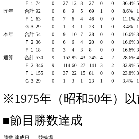
Ｆ１
74
0
27
12
8
27
0
0
36.4%
昨年
合計
92
0
8
9
5
69
1
0
8.6%
Ｆ１
63
0
7
6
4
46
0
0
11.1%
Ｇ３
29
0
1
3
1
23
1
0
3.4%
本年
合計
54
0
9
10
7
28
0
0
16.6%
Ｆ２
36
0
6
6
4
20
0
0
16.6%
Ｆ１
18
0
3
4
3
8
0
0
16.6%
通算
合計
530
9
152
85
43
245
4
2
28.6%
Ｆ２
346
9
114
60
27
141
3
2
32.9%
Ｆ１
155
0
37
22
15
81
0
0
23.8%
Ｇ３
29
0
1
3
1
23
1
0
3.4%
※1975年（昭和50年
■節目勝数達成
勝数
達成日
競輪場