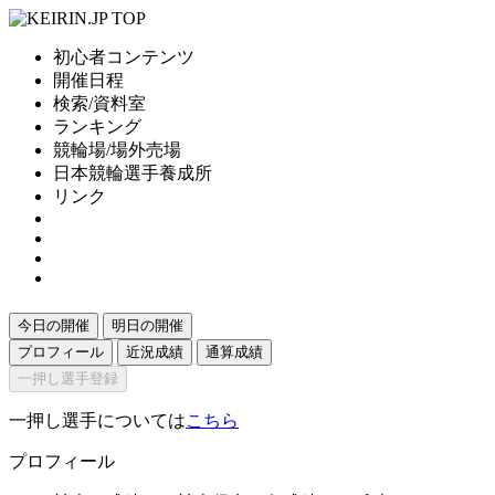
初心者コンテンツ
開催日程
検索/資料室
ランキング
競輪場/場外売場
日本競輪選手養成所
リンク
今日の開催
明日の開催
プロフィール
近況成績
通算成績
一押し選手登録
一押し選手については
こちら
プロフィール