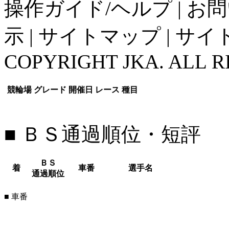
操作ガイド/ヘルプ
|
お問
示
|
サイトマップ
|
サイ
COPYRIGHT JKA. ALL R
競輪場
グレード
開催日
レース
種目
■ ＢＳ通過順位・短評
ＢＳ
着
車番
選手名
通過順位
■ 車番