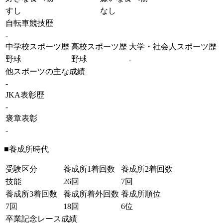
すし
なし
自転車競技歴
-
中学校スポーツ歴
高校スポーツ歴
大学・社会人スポーツ歴
野球
野球
-
他スポーツの主な成績
-
JKA表彰歴
-
褒章表彰
-
■養成所時代
受験区分
養成所1着回数
養成所2着回数
技能
26回
7回
養成所3着回数
養成所着外回数
養成所順位
7回
18回
6位
卒業記念レース成績