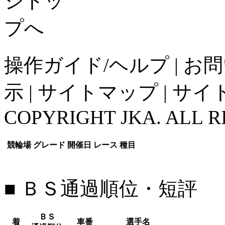
操作ガイド/ヘルプ
|
お問
示
|
サイトマップ
|
サイ
COPYRIGHT JKA. ALL R
競輪場
グレード
開催日
レース
種目
■ ＢＳ通過順位・短評
ＢＳ
着
車番
選手名