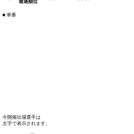
通過順位
■ 車番
今開催出場選手は
太字で表示されます。