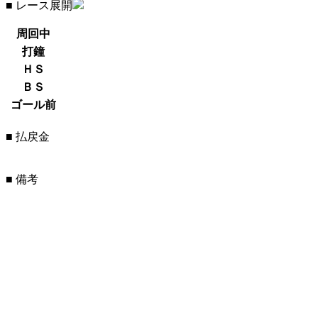
■ レース展開
周回中
打鐘
ＨＳ
ＢＳ
ゴール前
■ 払戻金
■ 備考