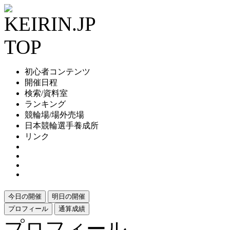
初心者コンテンツ
開催日程
検索/資料室
ランキング
競輪場/場外売場
日本競輪選手養成所
リンク
今日の開催
明日の開催
プロフィール
通算成績
プロフィール