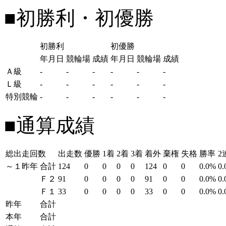
■初勝利・初優勝
初勝利
初優勝
年月日
競輪場
成績
年月日
競輪場
成績
Ａ級
-
-
-
-
-
-
Ｌ級
-
-
-
-
-
-
特別競輪
-
-
-
-
-
-
■通算成績
総出走回数
出走数
優勝
1着
2着
3着
着外
棄権
失格
勝率
2
～１昨年
合計
124
0
0
0
0
124
0
0
0.0%
0
Ｆ２
91
0
0
0
0
91
0
0
0.0%
0
Ｆ１
33
0
0
0
0
33
0
0
0.0%
0
昨年
合計
本年
合計