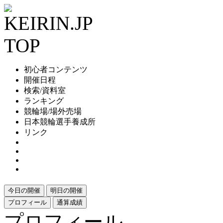
初心者コンテンツ
開催日程
検索/資料室
ランキング
競輪場/場外売場
日本競輪選手養成所
リンク
今日の開催
明日の開催
プロフィール
通算成績
プロフィール