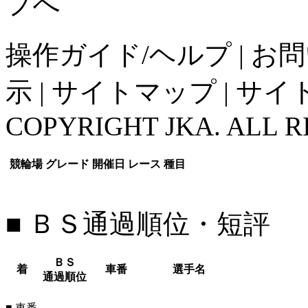
操作ガイド/ヘルプ
|
お問
示
|
サイトマップ
|
サイ
COPYRIGHT JKA. ALL R
競輪場
グレード
開催日
レース
種目
■ ＢＳ通過順位・短評
ＢＳ
着
車番
選手名
通過順位
■ 車番