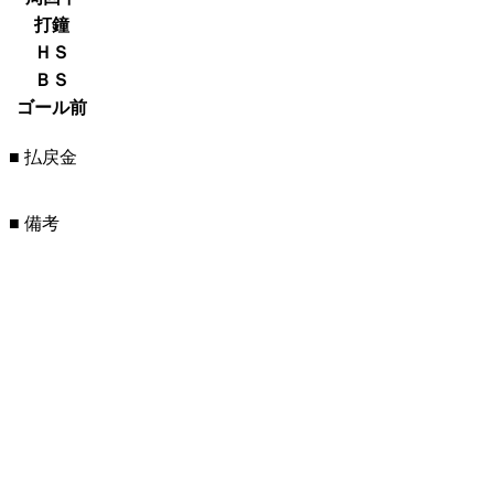
打鐘
ＨＳ
ＢＳ
ゴール前
■ 払戻金
■ 備考