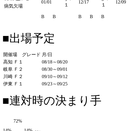
01/01
12/17
12/09
１
１
病気欠場
B
B
B
B
B
■出場予定
開催場 グレード
月/日
高知 Ｆ１
08/18～08/20
岐阜 Ｆ２
08/30～09/01
川崎 Ｆ２
09/10～09/12
伊東 Ｆ１
09/23～09/25
■連対時の決まり手
72%
14%
14%