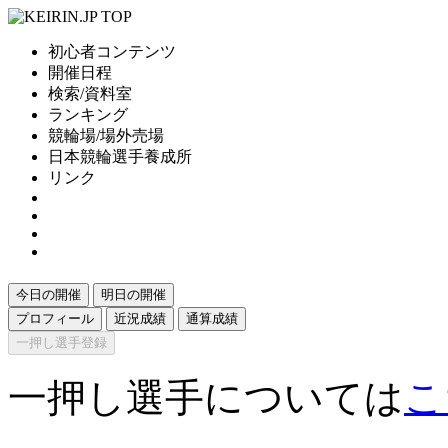
初心者コンテンツ
開催日程
検索/資料室
ランキング
競輪場/場外売場
日本競輪選手養成所
リンク
今日の開催
明日の開催
プロフィール
近況成績
通算成績
一押し選手登録
一押し選手については
こ