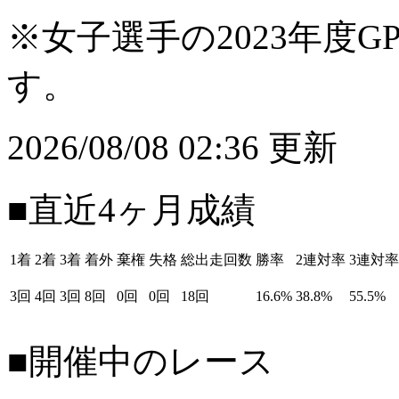
※女子選手の2023年度G
す。
2026/08/08 02:36 更新
■直近4ヶ月成績
1着
2着
3着
着外
棄権
失格
総出走回数
勝率
2連対率
3連対率
3回
4回
3回
8回
0回
0回
18回
16.6%
38.8%
55.5%
■開催中のレース