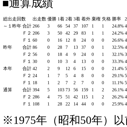
■通算成績
総出走回数
出走数
優勝
1着
2着
3着
着外
棄権
失格
勝率
～１昨年
合計
266
3
66
54
37
107
1
1
24.8%
Ｆ２
206
3
50
42
29
83
1
1
24.2%
Ｆ１
60
0
16
12
8
24
0
0
26.6%
昨年
合計
86
0
28
7
13
37
0
1
32.5%
Ｆ２
56
0
18
4
9
24
0
1
32.1%
Ｆ１
30
0
10
3
4
13
0
0
33.3%
本年
合計
42
2
9
12
6
15
0
0
21.4%
Ｆ２
24
1
7
5
4
8
0
0
29.1%
Ｆ１
18
1
2
7
2
7
0
0
11.1%
通算
合計
394
5
103
73
56
159
1
2
26.1%
Ｆ２
286
4
75
51
42
115
1
2
26.2%
Ｆ１
108
1
28
22
14
44
0
0
25.9%
※1975年（昭和50年