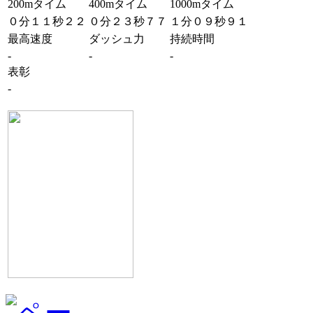
200mタイム
400mタイム
1000mタイム
０分１１秒２２
０分２３秒７７
１分０９秒９１
最高速度
ダッシュ力
持続時間
-
-
-
表彰
-