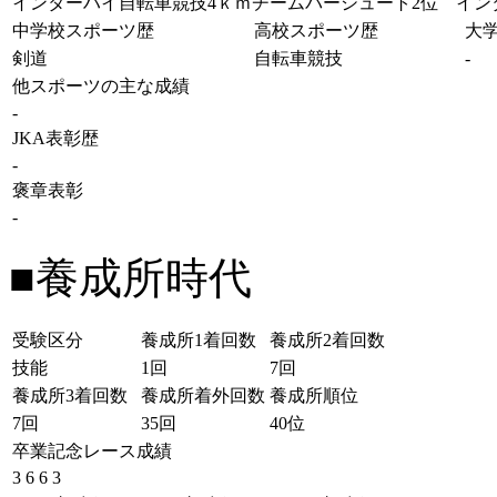
インターハイ自転車競技4ｋｍチームパーシュート2位 イン
中学校スポーツ歴
高校スポーツ歴
大
剣道
自転車競技
-
他スポーツの主な成績
-
JKA表彰歴
-
褒章表彰
-
■養成所時代
受験区分
養成所1着回数
養成所2着回数
技能
1回
7回
養成所3着回数
養成所着外回数
養成所順位
7回
35回
40位
卒業記念レース成績
3 6 6 3