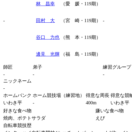
林 昌幸
（愛 媛・119期）
-
田村 大
（宮 崎・119期）
-
谷口 力也
（熊 本・119期）
邊見 光輝
（福 島・119期）
師匠
弟子
練習グループ
-
-
-
ニックネーム
-
ホームバンク
ホーム競技場（練習地）
得意な周長
得意な競
いわき平
-
400m
いわき平
好きな食べ物
嫌いな食べ物
焼肉、ポテトサラダ
えび
自転車競技歴