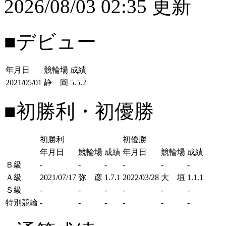
2026/08/03 02:35 更新
■デビュー
年月日
競輪場
成績
2021/05/01
静 岡
5.5.2
■初勝利・初優勝
初勝利
初優勝
年月日
競輪場
成績
年月日
競輪場
成績
Ｂ級
-
-
-
-
-
-
Ａ級
2021/07/17
弥 彦
1.7.1
2022/03/28
大 垣
1.1.1
Ｓ級
-
-
-
-
-
-
特別競輪
-
-
-
-
-
-