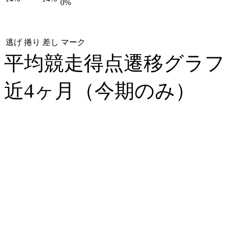
0%
逃げ
捲り
差し
マーク
平均競走得点遷移グラ
近4ヶ月（今期のみ）