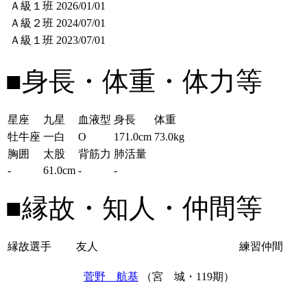
Ａ級１班
2026/01/01
Ａ級２班
2024/07/01
Ａ級１班
2023/07/01
■身長・体重・体力等
星座
九星
血液型
身長
体重
牡牛座
一白
O
171.0cm
73.0kg
胸囲
太股
背筋力
肺活量
-
61.0cm
-
-
■縁故・知人・仲間等
縁故選手
友人
練習仲間
菅野 航基
（宮 城・119期）