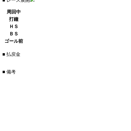
■ レース展開
周回中
打鐘
ＨＳ
ＢＳ
ゴール前
■ 払戻金
■ 備考