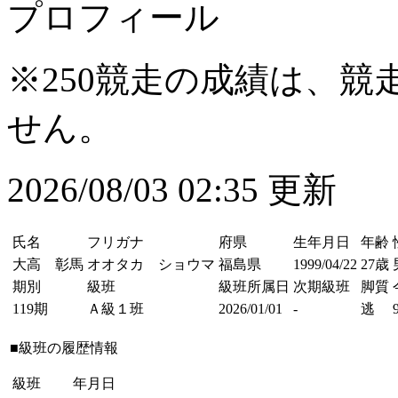
プロフィール
※250競走の成績は、
せん。
2026/08/03 02:35 更新
氏名
フリガナ
府県
生年月日
年齢
大高 彰馬
オオタカ ショウマ
福島県
1999/04/22
27歳
期別
級班
級班所属日
次期級班
脚質
119期
Ａ級１班
2026/01/01
-
逃
■級班の履歴情報
級班
年月日