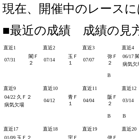
現在、開催中のレースに
■最近の成績 成績の見
直近1
直近2
直近3
直近4
閣Ｆ
玉Ｆ
弥Ｆ
06/17
07/31
07/14
07/07
２
１
２
病気欠
B
直近9
直近10
直近11
直近12
04/22
久Ｆ２
青Ｆ
阪Ｆ
04/12
04/04
03/14
１
２
病気欠場
B
B
直近17
直近18
直近19
直近20
01/09
玉Ｆ２
宇Ｆ
伊Ｆ