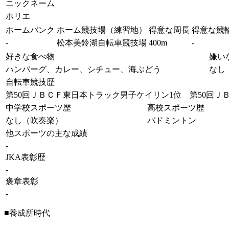
ニックネーム
ホリエ
ホームバンク
ホーム競技場（練習地）
得意な周長
得意な競
-
松本美鈴湖自転車競技場
400m
-
好きな食べ物
嫌い
ハンバーグ、カレー、シチュー、海ぶどう
なし
自転車競技歴
第50回ＪＢＣＦ東日本トラック男子ケイリン1位 第50回Ｊ
中学校スポーツ歴
高校スポーツ歴
なし（吹奏楽）
バドミントン
他スポーツの主な成績
-
JKA表彰歴
-
褒章表彰
-
■養成所時代