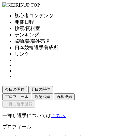
初心者コンテンツ
開催日程
検索/資料室
ランキング
競輪場/場外売場
日本競輪選手養成所
リンク
今日の開催
明日の開催
プロフィール
近況成績
通算成績
一押し選手登録
一押し選手については
こちら
プロフィール