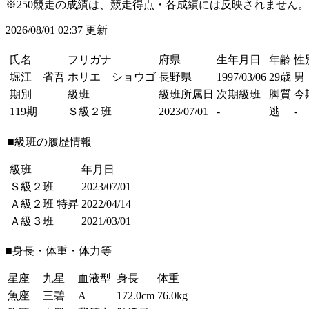
※250競走の成績は、競走得点・各成績には反映されません。
2026/08/01 02:37 更新
氏名
フリガナ
府県
生年月日
年齢
性
堀江 省吾
ホリエ ショウゴ
長野県
1997/03/06
29歳
男
期別
級班
級班所属日
次期級班
脚質
今
119期
Ｓ級２班
2023/07/01
-
逃
-
■級班の履歴情報
級班
年月日
Ｓ級２班
2023/07/01
Ａ級２班
特昇
2022/04/14
Ａ級３班
2021/03/01
■身長・体重・体力等
星座
九星
血液型
身長
体重
魚座
三碧
A
172.0cm
76.0kg