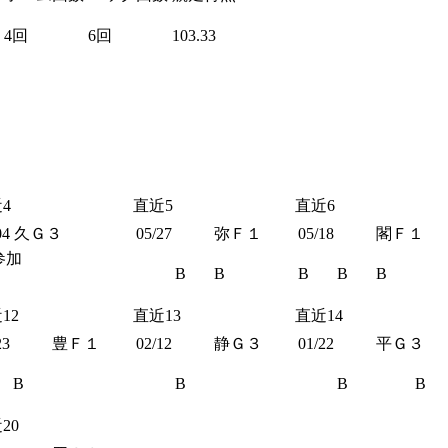
4回
6回
103.33
4
直近5
直近6
04
久Ｇ３
05/27
弥Ｆ１
05/18
閣Ｆ１
参加
B
B
B
B
B
12
直近13
直近14
23
豊Ｆ１
02/12
静Ｇ３
01/22
平Ｇ３
B
B
B
B
20