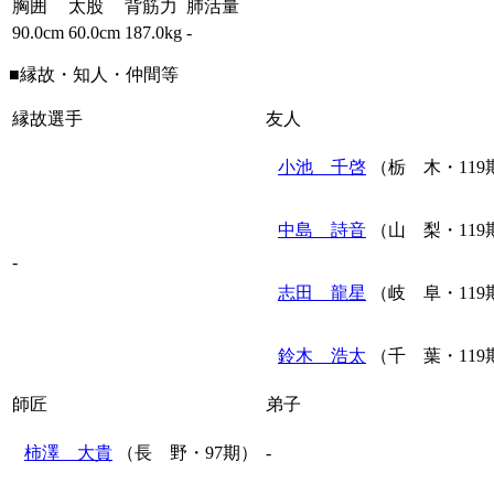
胸囲
太股
背筋力
肺活量
90.0cm
60.0cm
187.0kg
-
■縁故・知人・仲間等
縁故選手
友人
小池 千啓
（栃 木・119
中島 詩音
（山 梨・119
-
志田 龍星
（岐 阜・119
鈴木 浩太
（千 葉・119
師匠
弟子
柿澤 大貴
（長 野・97期）
-