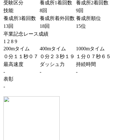
受験区分
養成所1着回数
養成所2着回数
技能
8回
9回
養成所3着回数
養成所着外回数
養成所順位
13回
18回
15位
卒業記念レース成績
1 2 8 9
200mタイム
400mタイム
1000mタイム
０分１１秒０７
０分２３秒１９
１分０７秒６５
最高速度
ダッシュ力
持続時間
-
-
-
表彰
-