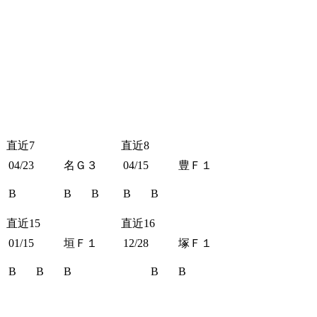
直近7
直近8
04/23
名Ｇ３
04/15
豊Ｆ１
B
B
B
B
B
直近15
直近16
01/15
垣Ｆ１
12/28
塚Ｆ１
B
B
B
B
B