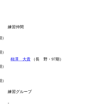
練習仲間
期）
期）
柿澤 大貴
（長 野・97期）
期）
期）
練習グループ
-