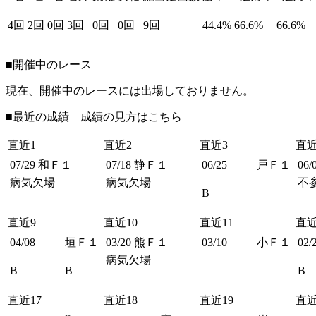
4回
2回
0回
3回
0回
0回
9回
44.4%
66.6%
66.6%
■開催中のレース
現在、開催中のレースには出場しておりません。
■最近の成績 成績の見方は
こちら
直近1
直近2
直近3
直近
07/29
和Ｆ１
07/18
静Ｆ１
06/25
戸Ｆ１
06/
病気欠場
病気欠場
不
B
直近9
直近10
直近11
直近
04/08
垣Ｆ１
03/20
熊Ｆ１
03/10
小Ｆ１
02/
病気欠場
B
B
B
直近17
直近18
直近19
直近