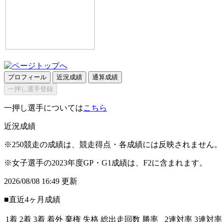
プロフィール
近況成績
通算成績
一押し選手登録
一押し選手については
こちら
近況成績
※250競走の成績は、競走得点・各成績には反映されません。
※女子選手の2023年度GP・G1成績は、F2に含まれます。
2026/08/08 16:49 更新
■直近4ヶ月成績
1着
2着
3着
着外
棄権
失格
総出走回数
勝率
2連対率
3連対率