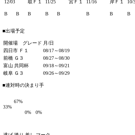
12/03
取Ｆ１
11/25
宮Ｆ１
11/16
岸Ｆ１
10/
B
B
B
B
B
B
B
B
■出場予定
開催場 グレード
月/日
四日市 Ｆ１
08/17～08/19
前橋 Ｇ３
08/27～08/30
富山 共同杯
09/18～09/21
岐阜 Ｇ３
09/26～09/29
■連対時の決まり手
67%
33%
0%
0%
逃げ
捲り
差し
マーク