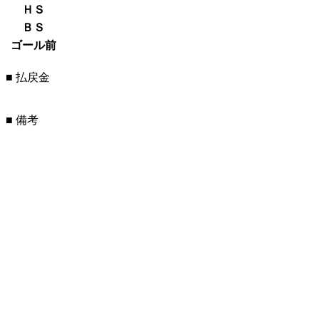
ＨＳ
ＢＳ
ゴール前
■ 払戻金
■ 備考