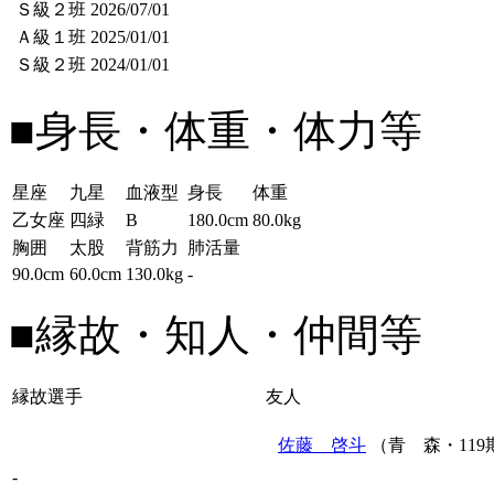
Ｓ級２班
2026/07/01
Ａ級１班
2025/01/01
Ｓ級２班
2024/01/01
■身長・体重・体力等
星座
九星
血液型
身長
体重
乙女座
四緑
B
180.0cm
80.0kg
胸囲
太股
背筋力
肺活量
90.0cm
60.0cm
130.0kg
-
■縁故・知人・仲間等
縁故選手
友人
佐藤 啓斗
（青 森・119
-