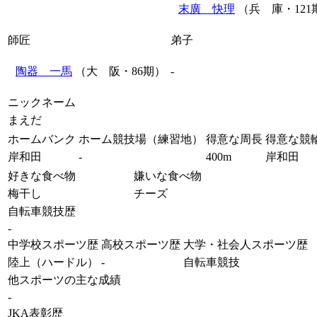
末廣 快理
（兵 庫・121
師匠
弟子
陶器 一馬
（大 阪・86期）
-
ニックネーム
まえだ
ホームバンク
ホーム競技場（練習地）
得意な周長
得意な競
岸和田
-
400m
岸和田
好きな食べ物
嫌いな食べ物
梅干し
チーズ
自転車競技歴
-
中学校スポーツ歴
高校スポーツ歴
大学・社会人スポーツ歴
陸上（ハードル）
-
自転車競技
他スポーツの主な成績
-
JKA表彰歴