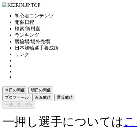
初心者コンテンツ
開催日程
検索/資料室
ランキング
競輪場/場外売場
日本競輪選手養成所
リンク
今日の開催
明日の開催
プロフィール
近況成績
通算成績
一押し選手登録
一押し選手については
こ