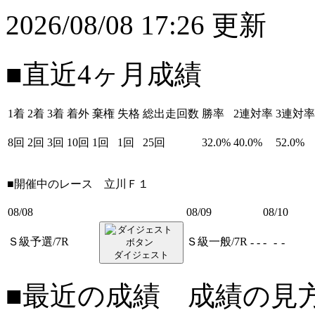
2026/08/08 17:26 更新
■直近4ヶ月成績
1着
2着
3着
着外
棄権
失格
総出走回数
勝率
2連対率
3連対率
8回
2回
3回
10回
1回
1回
25回
32.0%
40.0%
52.0%
■開催中のレース
立川Ｆ１
08/08
08/09
08/10
Ｓ級予選/7R
Ｓ級一般/7R
-
-
-
-
-
ダイジェスト
■最近の成績 成績の見