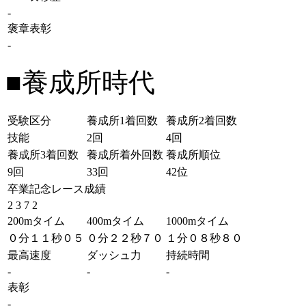
-
褒章表彰
-
■養成所時代
受験区分
養成所1着回数
養成所2着回数
技能
2回
4回
養成所3着回数
養成所着外回数
養成所順位
9回
33回
42位
卒業記念レース成績
2 3 7 2
200mタイム
400mタイム
1000mタイム
０分１１秒０５
０分２２秒７０
１分０８秒８０
最高速度
ダッシュ力
持続時間
-
-
-
表彰
-