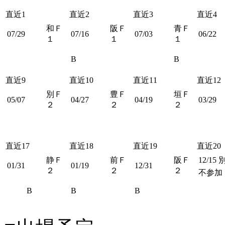
直近1
直近2
直近3
直近4
和Ｆ
阪Ｆ
青Ｆ
07/29
07/16
07/03
06/22
１
１
１
B
B
直近9
直近10
直近11
直近12
別Ｆ
豊Ｆ
垣Ｆ
05/07
04/27
04/19
03/29
２
２
２
直近17
直近18
直近19
直近20
静Ｆ
前Ｆ
阪Ｆ
12/15
01/31
01/19
12/31
２
２
２
不参加
B
B
B