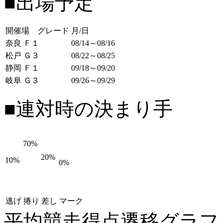
■出場予定
開催場 グレード
月/日
奈良 Ｆ１
08/14～08/16
松戸 Ｇ３
08/22～08/25
静岡 Ｆ１
09/18～09/20
岐阜 Ｇ３
09/26～09/29
■連対時の決まり手
70%
20%
10%
0%
逃げ
捲り
差し
マーク
平均競走得点遷移グラ