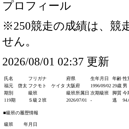
プロフィール
※250競走の成績は、
せん。
2026/08/01 02:37 更新
氏名
フリガナ
府県
生年月日
年齢
性
福元 啓太
フクモト ケイタ
大阪府
1996/09/02
29歳
男
期別
級班
級班所属日
次期級班
脚質
今
119期
Ｓ級２班
2026/07/01
-
逃
94.
■級班の履歴情報
級班
年月日