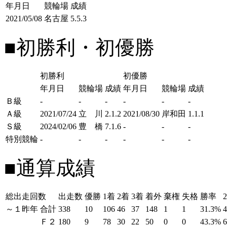
年月日
競輪場
成績
2021/05/08
名古屋
5.5.3
■初勝利・初優勝
初勝利
初優勝
年月日
競輪場
成績
年月日
競輪場
成績
Ｂ級
-
-
-
-
-
-
Ａ級
2021/07/24
立 川
2.1.2
2021/08/30
岸和田
1.1.1
Ｓ級
2024/02/06
豊 橋
7.1.6
-
-
-
特別競輪
-
-
-
-
-
-
■通算成績
総出走回数
出走数
優勝
1着
2着
3着
着外
棄権
失格
勝率
～１昨年
合計
338
10
106
46
37
148
1
1
31.3%
Ｆ２
180
9
78
30
22
50
0
0
43.3%