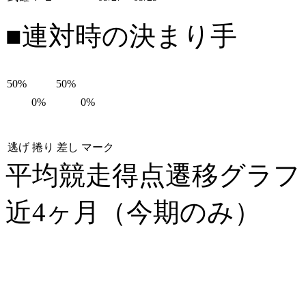
■連対時の決まり手
50%
50%
0%
0%
逃げ
捲り
差し
マーク
平均競走得点遷移グラ
近4ヶ月（今期のみ）