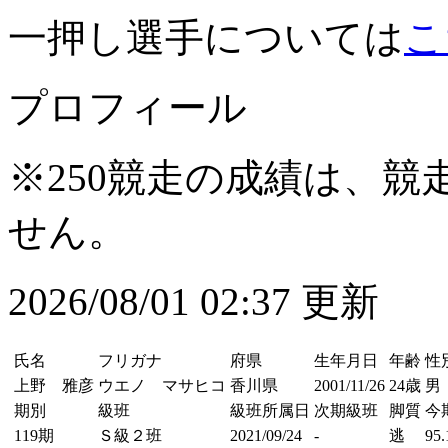
一押し選手については
こ
プロフィール
※250競走の成績は、
せん。
2026/08/01 02:37 更新
氏名
フリガナ
府県
生年月日
年齢
性
上野 雅彦
ウエノ マサヒコ
香川県
2001/11/26
24歳
男
期別
級班
級班所属日
次期級班
脚質
今
119期
Ｓ級２班
2021/09/24
-
逃
95.