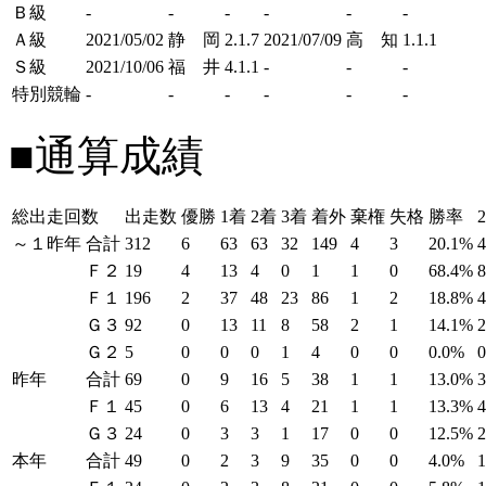
Ｂ級
-
-
-
-
-
-
Ａ級
2021/05/02
静 岡
2.1.7
2021/07/09
高 知
1.1.1
Ｓ級
2021/10/06
福 井
4.1.1
-
-
-
特別競輪
-
-
-
-
-
-
■通算成績
総出走回数
出走数
優勝
1着
2着
3着
着外
棄権
失格
勝率
～１昨年
合計
312
6
63
63
32
149
4
3
20.1%
Ｆ２
19
4
13
4
0
1
1
0
68.4%
Ｆ１
196
2
37
48
23
86
1
2
18.8%
Ｇ３
92
0
13
11
8
58
2
1
14.1%
Ｇ２
5
0
0
0
1
4
0
0
0.0%
昨年
合計
69
0
9
16
5
38
1
1
13.0%
Ｆ１
45
0
6
13
4
21
1
1
13.3%
Ｇ３
24
0
3
3
1
17
0
0
12.5%
本年
合計
49
0
2
3
9
35
0
0
4.0%