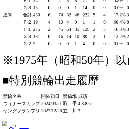
Ｆ１
34
0
2
3
8
21
0
0
5.8%
Ｇ３
15
0
0
0
1
14
0
0
0.0%
通算
合計
430
6
74
82
46
222
5
4
17.2%
Ｆ２
19
4
13
4
0
1
1
0
68.4%
Ｆ１
275
2
45
64
35
128
2
3
16.3%
Ｇ３
131
0
16
14
10
89
2
1
12.2%
Ｇ２
5
0
0
0
1
4
0
0
0.0%
※1975年（昭和50年
■特別競輪出走履歴
競輪名称
開催初日
競輪場
成績
ウィナーズカップ
2024/03/21
取 手
4.8.8.6
ヤンググランプリ
2023/12/28
立 川
3