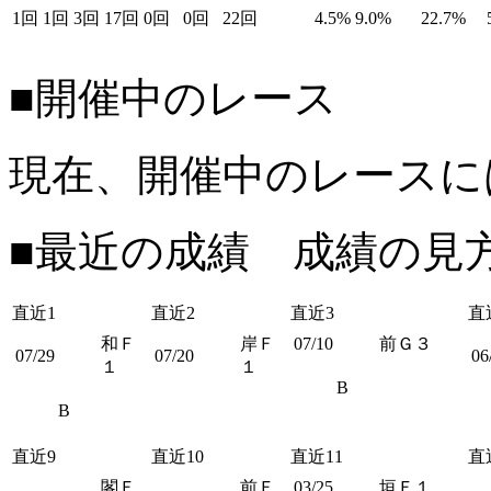
1回
1回
3回
17回
0回
0回
22回
4.5%
9.0%
22.7%
■開催中のレース
現在、開催中のレースに
■最近の成績 成績の見
直近1
直近2
直近3
直
和Ｆ
岸Ｆ
07/10
前Ｇ３
07/29
07/20
06
１
１
B
B
直近9
直近10
直近11
直
閣Ｆ
前Ｆ
03/25
垣Ｆ１