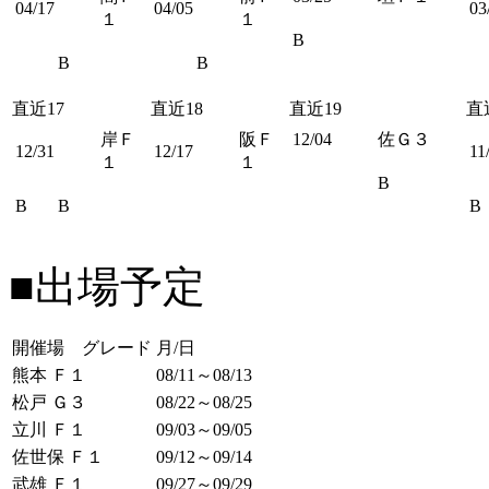
04/17
04/05
03
１
１
B
B
B
直近17
直近18
直近19
直
岸Ｆ
阪Ｆ
12/04
佐Ｇ３
12/31
12/17
11
１
１
B
B
B
B
■出場予定
開催場 グレード
月/日
熊本 Ｆ１
08/11～08/13
松戸 Ｇ３
08/22～08/25
立川 Ｆ１
09/03～09/05
佐世保 Ｆ１
09/12～09/14
武雄 Ｆ１
09/27～09/29