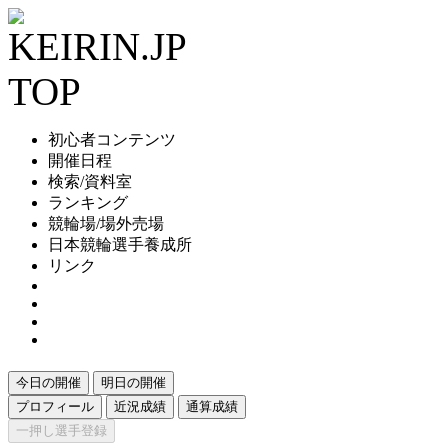
初心者コンテンツ
開催日程
検索/資料室
ランキング
競輪場/場外売場
日本競輪選手養成所
リンク
今日の開催
明日の開催
プロフィール
近況成績
通算成績
一押し選手登録