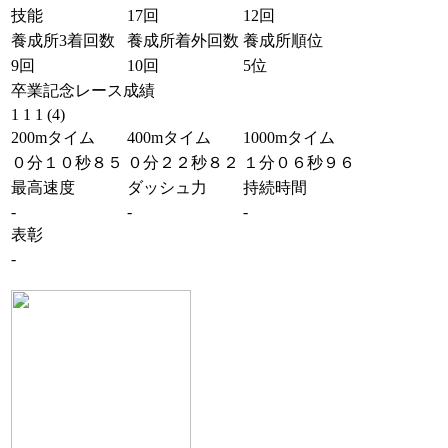
技能
17回
12回
養成所3着回数
養成所着外回数
養成所順位
9回
10回
5位
卒業記念レース成績
1 1 1 (4)
200mタイム
400mタイム
1000mタイム
０分１０秒８５
０分２２秒８２
１分０６秒９６
最高速度
ダッシュ力
持続時間
-
-
-
表彰
-