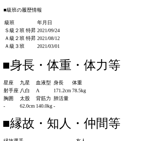
■級班の履歴情報
級班
年月日
Ｓ級２班
特昇
2021/09/24
Ａ級２班
特昇
2021/08/12
Ａ級３班
2021/03/01
■身長・体重・体力等
星座
九星
血液型
身長
体重
射手座
八白
A
171.2cm
78.5kg
胸囲
太股
背筋力
肺活量
-
62.0cm
140.0kg
-
■縁故・知人・仲間等
縁故選手
友人