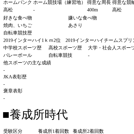
ホームバンク
ホーム競技場（練習地）
得意な周長
得意な競
高松
-
400m
高松
好きな食べ物
嫌いな食べ物
焼肉、いちご
あさり
自転車競技歴
2019インターハイ1ｋｍ2位 2019インターハイチームスプリ
中学校スポーツ歴
高校スポーツ歴
大学・社会人スポー
バレーボール
自転車競技
-
他スポーツの主な成績
-
JKA表彰歴
-
褒章表彰
-
■養成所時代
受験区分
養成所1着回数
養成所2着回数