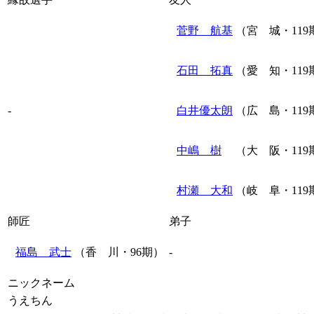
菅野 航基
（宮 城・119
石田 拓真
（愛 知・119
-
白井優太朗
（広 島・119
中嶋 樹
（大 阪・119
村瀬 大和
（岐 阜・119
師匠
弟子
福島 武士
（香 川・96期）
-
ニックネーム
うえちん