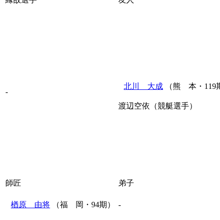
北川 大成
（熊 本・119
-
渡辺空依（競艇選手）
師匠
弟子
楢原 由将
（福 岡・94期）
-