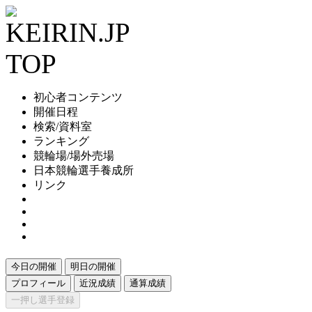
初心者コンテンツ
開催日程
検索/資料室
ランキング
競輪場/場外売場
日本競輪選手養成所
リンク
今日の開催
明日の開催
プロフィール
近況成績
通算成績
一押し選手登録