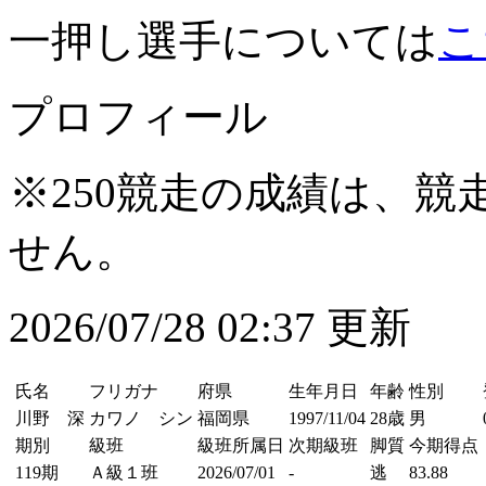
一押し選手については
こ
プロフィール
※250競走の成績は、
せん。
2026/07/28 02:37 更新
氏名
フリガナ
府県
生年月日
年齢
性別
川野 深
カワノ シン
福岡県
1997/11/04
28歳
男
期別
級班
級班所属日
次期級班
脚質
今期得点
119期
Ａ級１班
2026/07/01
-
逃
83.88