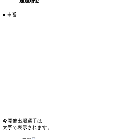
通過順位
■ 車番
今開催出場選手は
太字で表示されます。