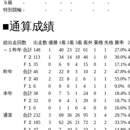
Ｓ級
-
-
-
-
-
-
特別競輪
-
-
-
-
-
-
■通算成績
総出走回数
出走数
優勝
1着
2着
3着
着外
棄権
失格
勝率
～１昨年
合計
148
1
40
23
22
61
1
1
27.0%
Ｆ２
113
1
34
14
18
46
1
0
30.0%
Ｆ１
35
0
6
9
4
15
0
1
17.1%
昨年
合計
46
2
22
8
3
10
2
2
47.8%
Ｆ２
40
2
22
8
2
6
1
1
55.0%
Ｆ１
6
0
0
0
1
4
1
1
0.0%
本年
合計
38
0
7
5
1
24
0
1
18.4%
Ｆ２
32
0
6
4
1
20
0
1
18.7%
Ｆ１
6
0
1
1
0
4
0
0
16.6%
通算
合計
232
3
69
36
26
95
3
4
29.7%
Ｆ２
185
3
62
26
21
72
2
2
33.5%
Ｆ１
47
0
7
10
5
23
1
2
14.8%