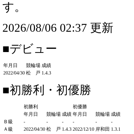
す。
2026/08/06 02:37 更新
■デビュー
年月日
競輪場
成績
2022/04/30
松 戸
1.4.3
■初勝利・初優勝
初勝利
初優勝
年月日
競輪場
成績
年月日
競輪場
成績
Ｂ級
-
-
-
-
-
-
Ａ級
2022/04/30
松 戸
1.4.3
2022/12/10
岸和田
1.3.1