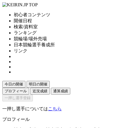
初心者コンテンツ
開催日程
検索/資料室
ランキング
競輪場/場外売場
日本競輪選手養成所
リンク
今日の開催
明日の開催
プロフィール
近況成績
通算成績
一押し選手登録
一押し選手については
こちら
プロフィール