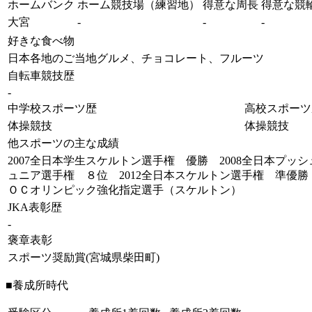
ホームバンク
ホーム競技場（練習地）
得意な周長
得意な競
大宮
-
-
-
好きな食べ物
日本各地のご当地グルメ、チョコレート、フルーツ
自転車競技歴
-
中学校スポーツ歴
高校スポーツ
体操競技
体操競技
他スポーツの主な成績
2007全日本学生スケルトン選手権 優勝 2008全日本プッ
ュニア選手権 ８位 2012全日本スケルトン選手権 準優勝 
ＯＣオリンピック強化指定選手（スケルトン）
JKA表彰歴
-
褒章表彰
スポーツ奨励賞(宮城県柴田町)
■養成所時代