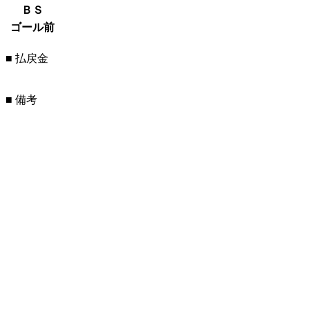
ＢＳ
ゴール前
■ 払戻金
■ 備考