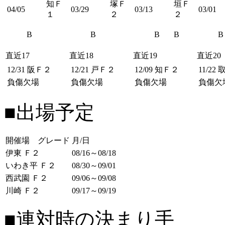
知Ｆ
塚Ｆ
垣Ｆ
04/05
03/29
03/13
03/01
１
２
２
B
B
B
B
B
直近17
直近18
直近19
直近20
12/31
阪Ｆ２
12/21
戸Ｆ２
12/09
知Ｆ２
11/22
負傷欠場
負傷欠場
負傷欠場
負傷欠
■出場予定
開催場 グレード
月/日
伊東 Ｆ２
08/16～08/18
いわき平 Ｆ２
08/30～09/01
西武園 Ｆ２
09/06～09/08
川崎 Ｆ２
09/17～09/19
■連対時の決まり手