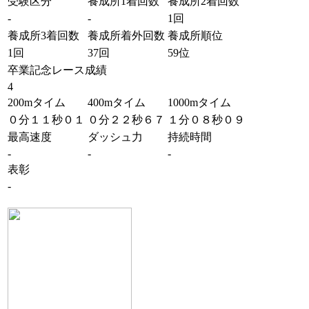
受験区分
養成所1着回数
養成所2着回数
-
-
1回
養成所3着回数
養成所着外回数
養成所順位
1回
37回
59位
卒業記念レース成績
4
200mタイム
400mタイム
1000mタイム
０分１１秒０１
０分２２秒６７
１分０８秒０９
最高速度
ダッシュ力
持続時間
-
-
-
表彰
-