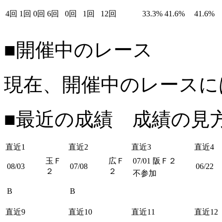
4回
1回
0回
6回
0回
1回
12回
33.3%
41.6%
41.6%
■開催中のレース
現在、開催中のレースに
■最近の成績 成績の見
直近1
直近2
直近3
直近4
玉Ｆ
広Ｆ
07/01
阪Ｆ２
08/03
07/08
06/22
２
２
不参加
B
B
直近9
直近10
直近11
直近12