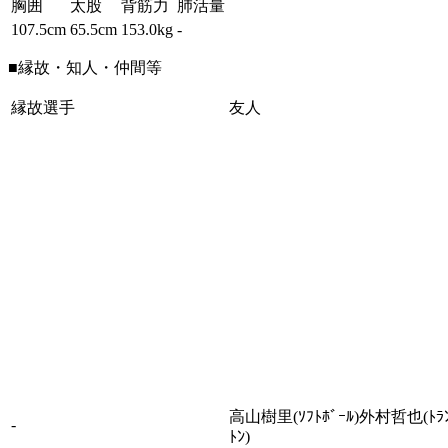
胸囲
太股
背筋力
肺活量
107.5cm
65.5cm
153.0kg
-
■縁故・知人・仲間等
縁故選手
友人
高山樹里(ｿﾌﾄﾎﾞｰﾙ)外村哲也(ﾄﾗﾝ
-
ﾄﾝ)