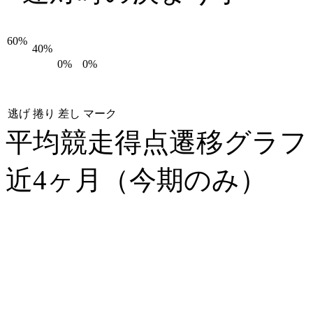
60%
40%
0%
0%
逃げ
捲り
差し
マーク
平均競走得点遷移グラ
近4ヶ月（今期のみ）