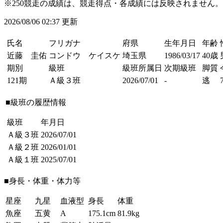
※250競走の成績は、競走得点・各成績には反映されません。
2026/08/06 02:37 更新
氏名
フリガナ
府県
生年月日
年齢
近藤 圭佑
コンドウ ケイスケ
埼玉県
1986/03/17
40歳
期別
級班
級班所属日
次期級班
脚質
121期
Ａ級３班
2026/07/01
-
逃
■級班の履歴情報
級班
年月日
Ａ級３班
2026/07/01
Ａ級２班
2026/01/01
Ａ級１班
2025/07/01
■身長・体重・体力等
星座
九星
血液型
身長
体重
魚座
五黄
A
175.1cm
81.9kg