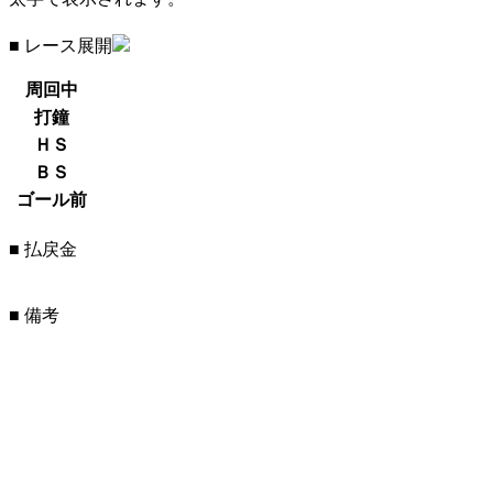
■ レース展開
周回中
打鐘
ＨＳ
ＢＳ
ゴール前
■ 払戻金
■ 備考