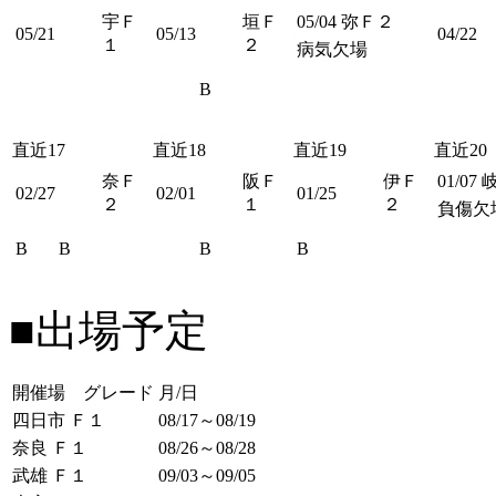
宇Ｆ
垣Ｆ
05/04
弥Ｆ２
05/21
05/13
04/22
１
２
病気欠場
B
直近17
直近18
直近19
直近20
奈Ｆ
阪Ｆ
伊Ｆ
01/07
02/27
02/01
01/25
２
１
２
負傷欠
B
B
B
B
■出場予定
開催場 グレード
月/日
四日市 Ｆ１
08/17～08/19
奈良 Ｆ１
08/26～08/28
武雄 Ｆ１
09/03～09/05