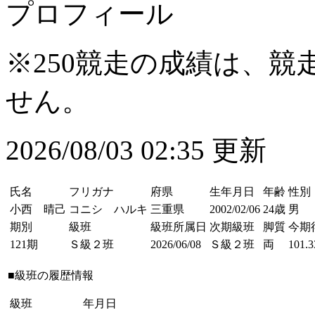
プロフィール
※250競走の成績は、
せん。
2026/08/03 02:35 更新
氏名
フリガナ
府県
生年月日
年齢
性別
小西 晴己
コニシ ハルキ
三重県
2002/02/06
24歳
男
期別
級班
級班所属日
次期級班
脚質
今期
121期
Ｓ級２班
2026/06/08
Ｓ級２班
両
101.3
■級班の履歴情報
級班
年月日