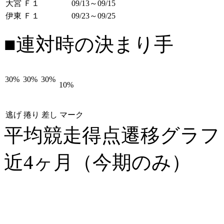
大宮 Ｆ１
09/13～09/15
伊東 Ｆ１
09/23～09/25
■連対時の決まり手
30%
30%
30%
10%
逃げ
捲り
差し
マーク
平均競走得点遷移グラ
近4ヶ月（今期のみ）