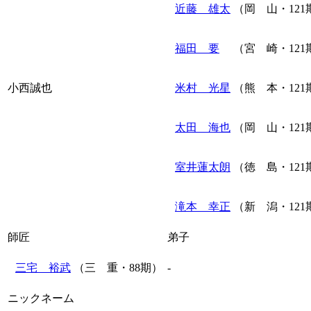
近藤 雄太
（岡 山・121
福田 要
（宮 崎・121
小西誠也
米村 光星
（熊 本・121
太田 海也
（岡 山・121
室井蓮太朗
（徳 島・121
滝本 幸正
（新 潟・121
師匠
弟子
三宅 裕武
（三 重・88期）
-
ニックネーム