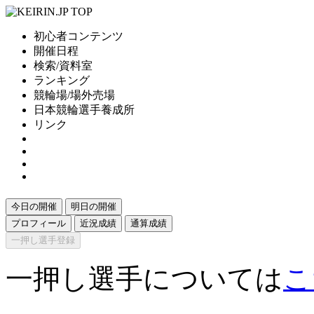
初心者コンテンツ
開催日程
検索/資料室
ランキング
競輪場/場外売場
日本競輪選手養成所
リンク
今日の開催
明日の開催
プロフィール
近況成績
通算成績
一押し選手登録
一押し選手については
こ