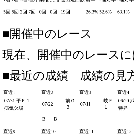
5回
5回
2回
7回
0回
0回
19回
26.3%
52.6%
63.1%
■開催中のレース
現在、開催中のレースに
■最近の成績 成績の見
直近1
直近2
直近3
直近4
07/31
平Ｆ１
前Ｇ
岐Ｆ
06/29
07/22
07/11
３
１
病気欠場
特昇
B
B
直近9
直近10
直近11
直近12