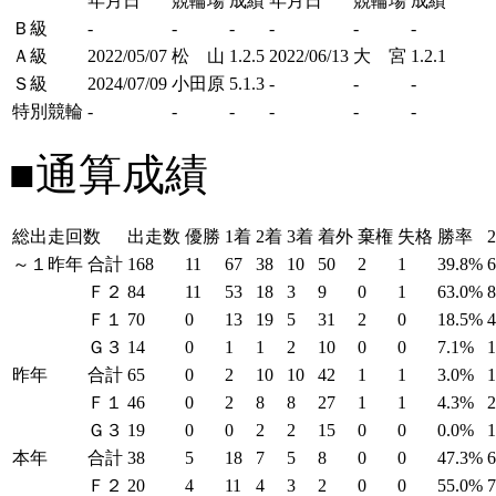
年月日
競輪場
成績
年月日
競輪場
成績
Ｂ級
-
-
-
-
-
-
Ａ級
2022/05/07
松 山
1.2.5
2022/06/13
大 宮
1.2.1
Ｓ級
2024/07/09
小田原
5.1.3
-
-
-
特別競輪
-
-
-
-
-
-
■通算成績
総出走回数
出走数
優勝
1着
2着
3着
着外
棄権
失格
勝率
～１昨年
合計
168
11
67
38
10
50
2
1
39.8%
Ｆ２
84
11
53
18
3
9
0
1
63.0%
Ｆ１
70
0
13
19
5
31
2
0
18.5%
Ｇ３
14
0
1
1
2
10
0
0
7.1%
昨年
合計
65
0
2
10
10
42
1
1
3.0%
Ｆ１
46
0
2
8
8
27
1
1
4.3%
Ｇ３
19
0
0
2
2
15
0
0
0.0%
本年
合計
38
5
18
7
5
8
0
0
47.3%
Ｆ２
20
4
11
4
3
2
0
0
55.0%