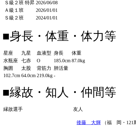
Ｓ級２班
特昇
2026/06/08
Ａ級１班
2026/01/01
Ｓ級２班
2024/01/01
■身長・体重・体力等
星座
九星
血液型
身長
体重
水瓶座
七赤
O
185.0cm
87.0kg
胸囲
太股
背筋力
肺活量
102.7cm
64.0cm
219.0kg
-
■縁故・知人・仲間等
縁故選手
友人
後藤 大輝
（福 岡・121