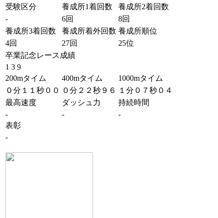
受験区分
養成所1着回数
養成所2着回数
-
6回
8回
養成所3着回数
養成所着外回数
養成所順位
4回
27回
25位
卒業記念レース成績
1 3 9
200mタイム
400mタイム
1000mタイム
０分１１秒００
０分２２秒９６
１分０７秒０４
最高速度
ダッシュ力
持続時間
-
-
-
表彰
-