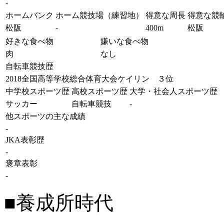
-
ホームバンク
ホーム競技場（練習地）
得意な周長
得意な競
松阪
-
400m
松阪
好きな食べ物
嫌いな食べ物
肉
なし
自転車競技歴
2018全国高等学校総合体育大会ケイリン ３位
中学校スポーツ歴
高校スポーツ歴
大学・社会人スポーツ歴
サッカー
自転車競技
-
他スポーツの主な成績
-
JKA表彰歴
-
褒章表彰
-
■養成所時代