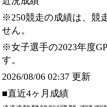
近況成績
※250競走の成績は、
せん。
※女子選手の2023年度G
す。
2026/08/06 02:37 更新
■直近4ヶ月成績
1着
2着
3着
着外
棄権
失格
総出走回数
勝率
2連対率
3連対率