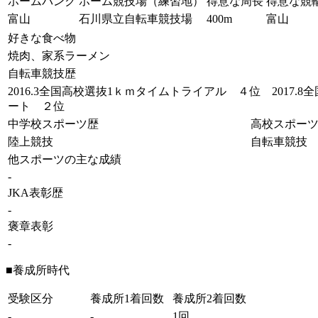
ホームバンク
ホーム競技場（練習地）
得意な周長
得意な競
富山
石川県立自転車競技場
400m
富山
好きな食べ物
焼肉、家系ラーメン
自転車競技歴
2016.3全国高校選抜1ｋｍタイムトライアル ４位 2017.
ート ２位
中学校スポーツ歴
高校スポー
陸上競技
自転車競技
他スポーツの主な成績
-
JKA表彰歴
-
褒章表彰
-
■養成所時代
受験区分
養成所1着回数
養成所2着回数
-
-
1回