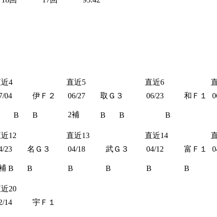
近4
直近5
直近6
7/04
伊Ｆ２
06/27
取Ｇ３
06/23
和Ｆ１
0
2補
B
B
B
B
B
近12
直近13
直近14
直
4/23
名Ｇ３
04/18
武Ｇ３
04/12
富Ｆ１
0
2補
B
B
B
B
B
B
近20
2/14
宇Ｆ１