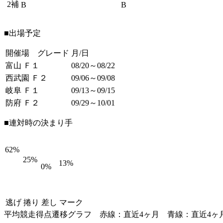
2補
B
B
■出場予定
開催場 グレード
月/日
富山 Ｆ１
08/20～08/22
西武園 Ｆ２
09/06～09/08
岐阜 Ｆ１
09/13～09/15
防府 Ｆ２
09/29～10/01
■連対時の決まり手
62%
25%
13%
0%
逃げ
捲り
差し
マーク
平均競走得点遷移グラフ
赤線：直近4ヶ月
青線：直近4ヶ