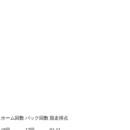
ホーム回数
バック回数
競走得点
18回
17回
93.42