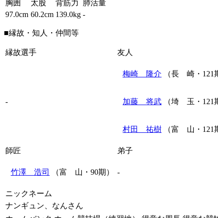
胸囲
太股
背筋力
肺活量
97.0cm
60.2cm
139.0kg
-
■縁故・知人・仲間等
縁故選手
友人
梅崎 隆介
（長 崎・121
-
加藤 将武
（埼 玉・121
村田 祐樹
（富 山・121
師匠
弟子
竹澤 浩司
（富 山・90期）
-
ニックネーム
ナンギュン、なんさん