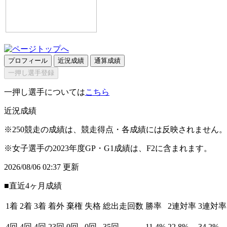
プロフィール
近況成績
通算成績
一押し選手登録
一押し選手については
こちら
近況成績
※250競走の成績は、競走得点・各成績には反映されません。
※女子選手の2023年度GP・G1成績は、F2に含まれます。
2026/08/06 02:37 更新
■直近4ヶ月成績
1着
2着
3着
着外
棄権
失格
総出走回数
勝率
2連対率
3連対率
4回
4回
4回
23回
0回
0回
35回
11.4%
22.8%
34.2%