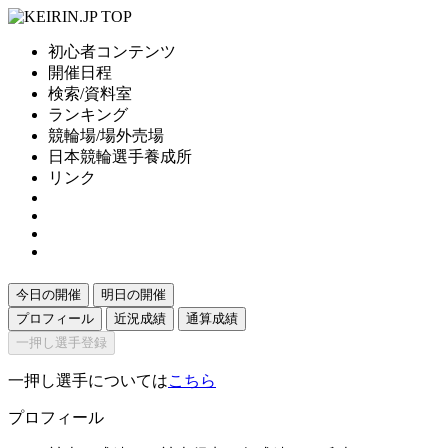
初心者コンテンツ
開催日程
検索/資料室
ランキング
競輪場/場外売場
日本競輪選手養成所
リンク
今日の開催
明日の開催
プロフィール
近況成績
通算成績
一押し選手登録
一押し選手については
こちら
プロフィール