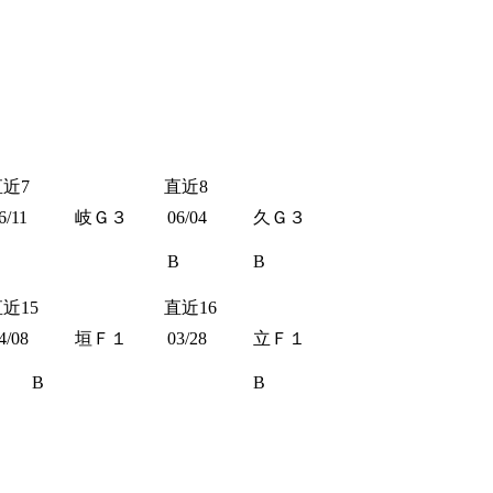
直近7
直近8
6/11
岐Ｇ３
06/04
久Ｇ３
B
B
近15
直近16
4/08
垣Ｆ１
03/28
立Ｆ１
B
B