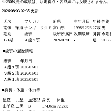
※250競走の成績は、競走得点・各成績には反映されません。
2026/08/03 02:35 更新
氏名
フリガナ
府県
生年月日
年齢
性別
南儀 拓海
ナンギ タクミ
富山県
1998/12/23
27歳
男
期別
級班
級班所属日
次期級班
脚質
今期
121期
Ａ級１班
2026/07/01
-
逃
91.66
■級班の履歴情報
級班
年月日
Ａ級１班
2026/07/01
Ｓ級２班
2026/01/01
Ａ級１班
2025/01/01
■身長・体重・体力等
星座
九星
血液型
身長
体重
山羊座
二黒
B
174.0cm
72.2kg