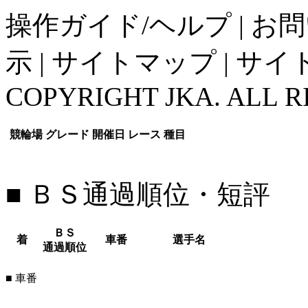
操作ガイド/ヘルプ
|
お問
示
|
サイトマップ
|
サイ
COPYRIGHT JKA. ALL R
競輪場
グレード
開催日
レース
種目
■ ＢＳ通過順位・短評
ＢＳ
着
車番
選手名
通過順位
■ 車番