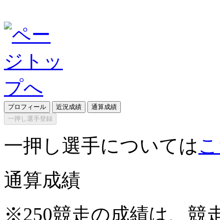
プロフィール
近況成績
通算成績
一押し選手登録
一押し選手については
こ
通算成績
※250競走の成績は、