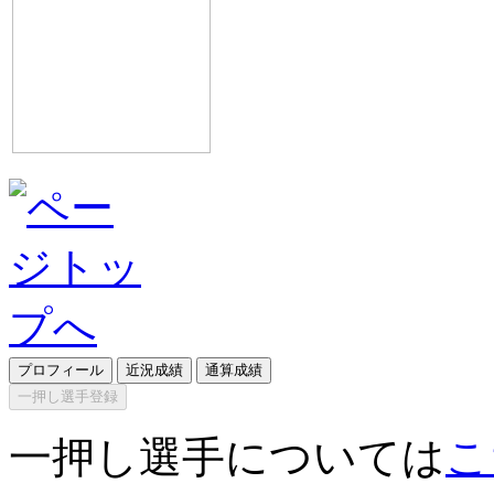
プロフィール
近況成績
通算成績
一押し選手登録
一押し選手については
こ