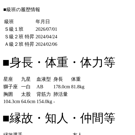
■級班の履歴情報
級班
年月日
Ｓ級１班
2026/07/01
Ｓ級２班
特昇
2024/04/24
Ａ級２班
特昇
2024/02/06
■身長・体重・体力等
星座
九星
血液型
身長
体重
獅子座
一白
AB
178.0cm
81.8kg
胸囲
太股
背筋力
肺活量
104.3cm
64.6cm
154.0kg
-
■縁故・知人・仲間等
縁故選手
友人