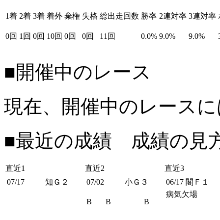
1着
2着
3着
着外
棄権
失格
総出走回数
勝率
2連対率
3連対率
0回
1回
0回
10回
0回
0回
11回
0.0%
9.0%
9.0%
■開催中のレース
現在、開催中のレースに
■最近の成績 成績の見
直近1
直近2
直近3
07/17
知Ｇ２
07/02
小Ｇ３
06/17
閣Ｆ１
病気欠場
B
B
B