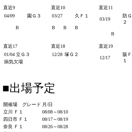
直近9
直近10
直近11
04/09
園Ｇ３
03/27
久Ｆ１
防Ｇ
03/19
２
B
B
B
B
B
直近17
直近18
直近19
01/04
立Ｇ３
12/28
塚Ｇ２
阪Ｆ
12/17
１
病気欠場
■出場予定
開催場 グレード
月/日
立川 Ｆ１
08/08～08/10
四日市 Ｆ１
08/17～08/19
奈良 Ｆ１
08/26～08/28