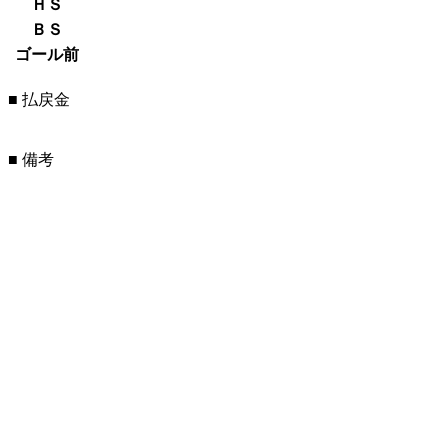
ＨＳ
ＢＳ
ゴール前
■ 払戻金
■ 備考