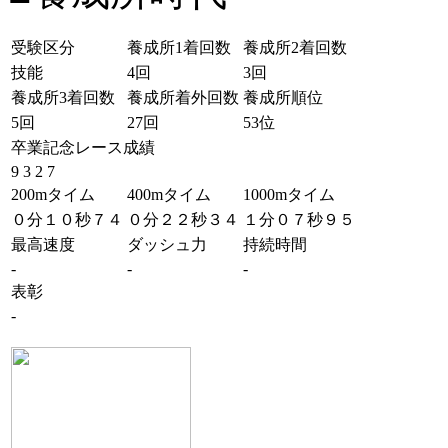
受験区分
養成所1着回数
養成所2着回数
技能
4回
3回
養成所3着回数
養成所着外回数
養成所順位
5回
27回
53位
卒業記念レース成績
9 3 2 7
200mタイム
400mタイム
1000mタイム
０分１０秒７４
０分２２秒３４
１分０７秒９５
最高速度
ダッシュ力
持続時間
-
-
-
表彰
-