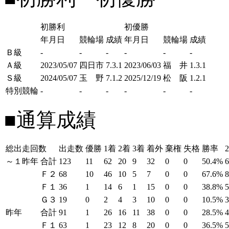
初勝利
初優勝
年月日
競輪場
成績
年月日
競輪場
成績
Ｂ級
-
-
-
-
-
-
Ａ級
2023/05/07
四日市
7.3.1
2023/06/03
福 井
1.3.1
Ｓ級
2024/05/07
玉 野
7.1.2
2025/12/19
松 阪
1.2.1
特別競輪
-
-
-
-
-
-
■通算成績
総出走回数
出走数
優勝
1着
2着
3着
着外
棄権
失格
勝率
～１昨年
合計
123
11
62
20
9
32
0
0
50.4%
Ｆ２
68
10
46
10
5
7
0
0
67.6%
Ｆ１
36
1
14
6
1
15
0
0
38.8%
Ｇ３
19
0
2
4
3
10
0
0
10.5%
昨年
合計
91
1
26
16
11
38
0
0
28.5%
Ｆ１
63
1
23
12
8
20
0
0
36.5%