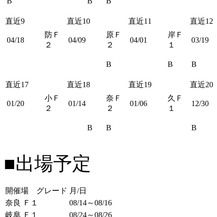
B
B
B
直近9
直近10
直近11
直近12
防Ｆ
原Ｆ
岸Ｆ
04/18
04/09
04/01
03/19
２
２
１
B
B
B
直近17
直近18
直近19
直近20
小Ｆ
奈Ｆ
久Ｆ
01/20
01/14
01/06
12/30
２
２
１
B
B
B
■出場予定
開催場 グレード
月/日
奈良 Ｆ１
08/14～08/16
岐阜 Ｆ１
08/24～08/26