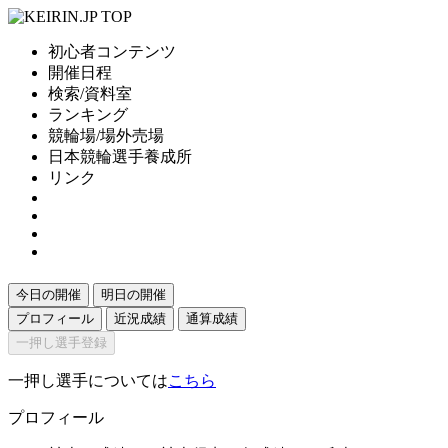
初心者コンテンツ
開催日程
検索/資料室
ランキング
競輪場/場外売場
日本競輪選手養成所
リンク
今日の開催
明日の開催
プロフィール
近況成績
通算成績
一押し選手登録
一押し選手については
こちら
プロフィール