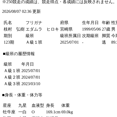
※250競走の成績は、競走得点・各成績には反映されません。
2026/08/07 02:36 更新
氏名
フリガナ
府県
生年月日
年齢
性
枝村 弘樹
エダムラ ヒロキ
宮崎県
1999/05/06
27歳
男
期別
級班
級班所属日
次期級班
脚質
今
123期
Ａ級１班
2025/07/01
-
逃
89.
■級班の履歴情報
級班
年月日
Ａ級１班
2025/07/01
Ａ級２班
2024/07/01
Ａ級３班
2023/03/10
■身長・体重・体力等
星座
九星
血液型
身長
体重
牡牛座
一白
O
169.1cm
69.0kg