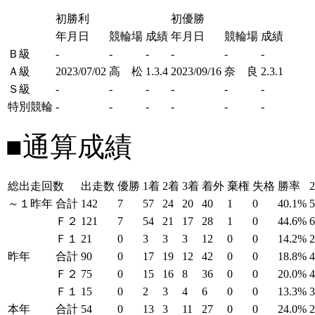
初勝利
初優勝
年月日
競輪場
成績
年月日
競輪場
成績
Ｂ級
-
-
-
-
-
-
Ａ級
2023/07/02
高 松
1.3.4
2023/09/16
奈 良
2.3.1
Ｓ級
-
-
-
-
-
-
特別競輪
-
-
-
-
-
-
■通算成績
総出走回数
出走数
優勝
1着
2着
3着
着外
棄権
失格
勝率
～１昨年
合計
142
7
57
24
20
40
1
0
40.1%
Ｆ２
121
7
54
21
17
28
1
0
44.6%
Ｆ１
21
0
3
3
3
12
0
0
14.2%
昨年
合計
90
0
17
19
12
42
0
0
18.8%
Ｆ２
75
0
15
16
8
36
0
0
20.0%
Ｆ１
15
0
2
3
4
6
0
0
13.3%
本年
合計
54
0
13
3
11
27
0
0
24.0%