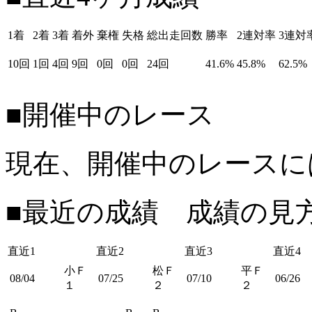
1着
2着
3着
着外
棄権
失格
総出走回数
勝率
2連対率
3連対
10回
1回
4回
9回
0回
0回
24回
41.6%
45.8%
62.5%
■開催中のレース
現在、開催中のレースに
■最近の成績 成績の見
直近1
直近2
直近3
直近4
小Ｆ
松Ｆ
平Ｆ
08/04
07/25
07/10
06/26
１
２
２