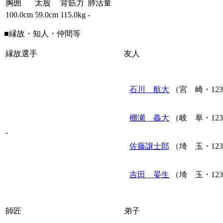
胸囲
太股
背筋力
肺活量
100.0cm
59.0cm
115.0kg
-
■縁故・知人・仲間等
縁故選手
友人
石川 航大
（宮 崎・12
棚瀬 義大
（岐 阜・12
-
佐藤譲士郎
（埼 玉・12
吉田 晏生
（埼 玉・12
師匠
弟子