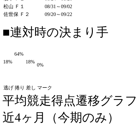
松山 Ｆ１
08/31～09/02
佐世保 Ｆ２
09/20～09/22
■連対時の決まり手
64%
18%
18%
0%
逃げ
捲り
差し
マーク
平均競走得点遷移グラ
近4ヶ月（今期のみ）