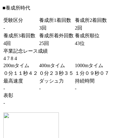
■養成所時代
受験区分
養成所1着回数
養成所2着回数
-
3回
2回
養成所3着回数
養成所着外回数
養成所順位
4回
25回
43位
卒業記念レース成績
4 7 8 4
200mタイム
400mタイム
1000mタイム
０分１１秒４２
０分２３秒３５
１分０９秒０７
最高速度
ダッシュ力
持続時間
-
-
-
表彰
-