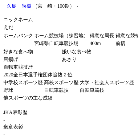
久島 尚樹
（宮 崎・100期）
-
ニックネーム
えだ
ホームバンク
ホーム競技場（練習地）
得意な周長
得意な競
-
宮崎県自転車競技場
400m
前橋
好きな食べ物
嫌いな食べ物
唐揚げ
あさり
自転車競技歴
2020全日本選手権団体追抜２位
中学校スポーツ歴
高校スポーツ歴
大学・社会人スポーツ歴
野球
自転車競技
自転車競技
他スポーツの主な成績
-
JKA表彰歴
-
褒章表彰
-