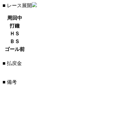
■ レース展開
周回中
打鐘
ＨＳ
ＢＳ
ゴール前
■ 払戻金
■ 備考