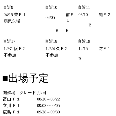
直近9
直近10
直近11
04/15
豊Ｆ１
前Ｆ
03/10
知Ｆ２
04/05
１
病気欠場
B
B
B
直近17
直近18
直近19
12/31
阪Ｆ２
12/24
久Ｆ２
12/15
防Ｆ１
不参加
不参加
B
■出場予定
開催場 グレード
月/日
富山 Ｆ１
08/20～08/22
立川 Ｆ１
09/03～09/05
広島 Ｆ１
09/28～09/30