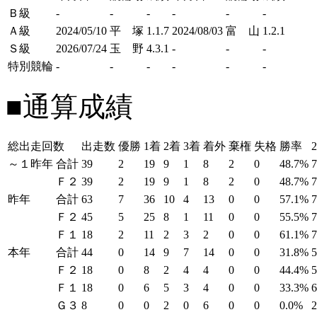
Ｂ級
-
-
-
-
-
-
Ａ級
2024/05/10
平 塚
1.1.7
2024/08/03
富 山
1.2.1
Ｓ級
2026/07/24
玉 野
4.3.1
-
-
-
特別競輪
-
-
-
-
-
-
■通算成績
総出走回数
出走数
優勝
1着
2着
3着
着外
棄権
失格
勝率
～１昨年
合計
39
2
19
9
1
8
2
0
48.7%
Ｆ２
39
2
19
9
1
8
2
0
48.7%
昨年
合計
63
7
36
10
4
13
0
0
57.1%
Ｆ２
45
5
25
8
1
11
0
0
55.5%
Ｆ１
18
2
11
2
3
2
0
0
61.1%
本年
合計
44
0
14
9
7
14
0
0
31.8%
Ｆ２
18
0
8
2
4
4
0
0
44.4%
Ｆ１
18
0
6
5
3
4
0
0
33.3%
Ｇ３
8
0
0
2
0
6
0
0
0.0%