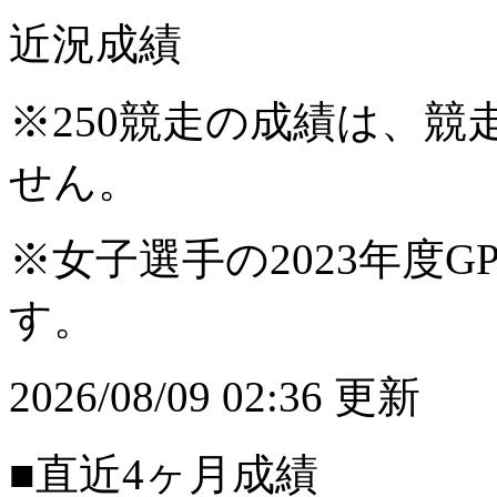
近況成績
※250競走の成績は、
せん。
※女子選手の2023年度G
す。
2026/08/09 02:36 更新
■直近4ヶ月成績