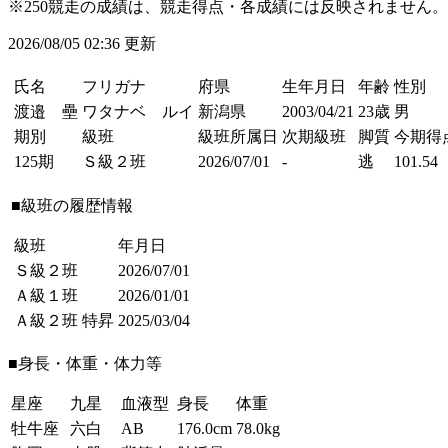
※250競走の成績は、競走得点・各成績には反映されません。
2026/08/05 02:36 更新
氏名
フリガナ
府県
生年月日
年齢
性別
渡邉 壘
ワタナベ ルイ
新潟県
2003/04/21
23歳
男
期別
級班
級班所属日
次期級班
脚質
今期得
125期
Ｓ級２班
2026/07/01
-
逃
101.54
■級班の履歴情報
級班
年月日
Ｓ級２班
2026/07/01
Ａ級１班
2026/01/01
Ａ級２班
特昇
2025/03/04
■身長・体重・体力等
星座
九星
血液型
身長
体重
牡牛座
六白
AB
176.0cm
78.0kg