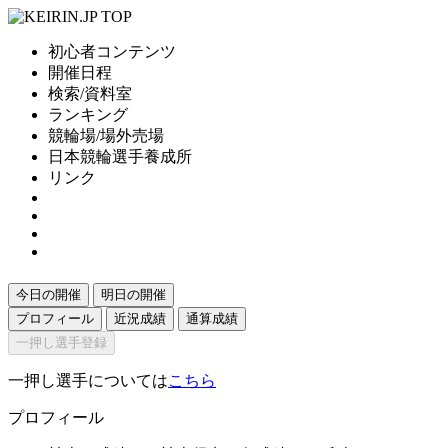
初心者コンテンツ
開催日程
検索/資料室
ランキング
競輪場/場外売場
日本競輪選手養成所
リンク
今日の開催
明日の開催
プロフィール
近況成績
通算成績
一押し選手登録
一押し選手については
こちら
プロフィール