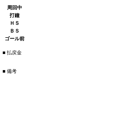
周回中
打鐘
ＨＳ
ＢＳ
ゴール前
■ 払戻金
■ 備考