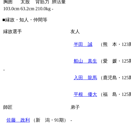
胸囲
太股
背筋力
肺活量
103.0cm
63.2cm
210.0kg
-
■縁故・知人・仲間等
縁故選手
友人
半田 誠
（熊 本・123
船山 真生
（愛 媛・125
-
入田 龍馬
（鹿児島・125
平根 優大
（福 島・125
師匠
弟子
佐藤 政利
（新 潟・91期）
-