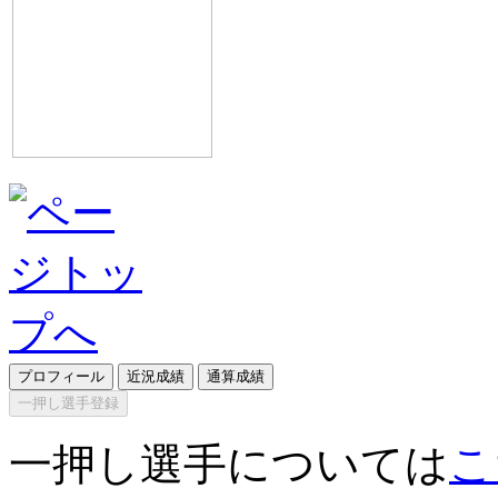
プロフィール
近況成績
通算成績
一押し選手登録
一押し選手については
こ