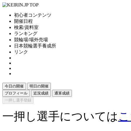
初心者コンテンツ
開催日程
検索/資料室
ランキング
競輪場/場外売場
日本競輪選手養成所
リンク
今日の開催
明日の開催
プロフィール
近況成績
通算成績
一押し選手登録
一押し選手については
こ