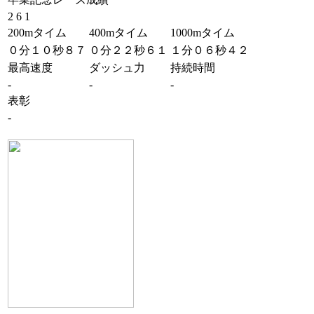
2 6 1
200mタイム
400mタイム
1000mタイム
０分１０秒８７
０分２２秒６１
１分０６秒４２
最高速度
ダッシュ力
持続時間
-
-
-
表彰
-