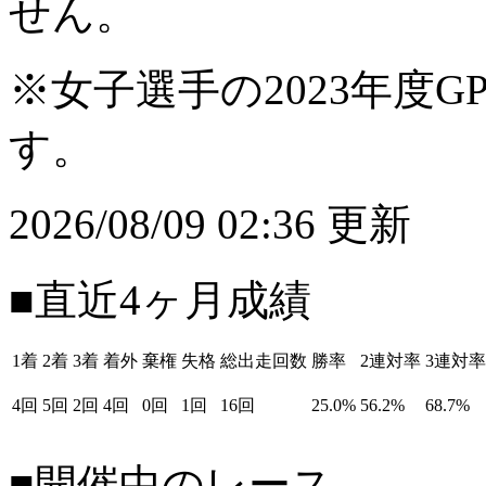
せん。
※女子選手の2023年度G
す。
2026/08/09 02:36 更新
■直近4ヶ月成績
1着
2着
3着
着外
棄権
失格
総出走回数
勝率
2連対率
3連対率
4回
5回
2回
4回
0回
1回
16回
25.0%
56.2%
68.7%
■開催中のレース