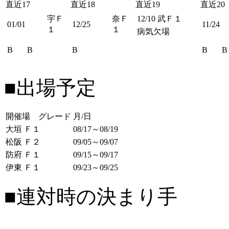
直近17
直近18
直近19
直近20
宇Ｆ
奈Ｆ
12/10
武Ｆ１
01/01
12/25
11/24
１
１
病気欠場
B
B
B
B
B
■出場予定
開催場 グレード
月/日
大垣 Ｆ１
08/17～08/19
松阪 Ｆ２
09/05～09/07
防府 Ｆ１
09/15～09/17
伊東 Ｆ１
09/23～09/25
■連対時の決まり手