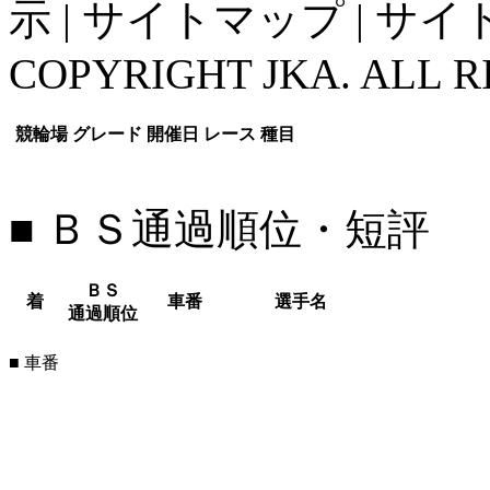
示
|
サイトマップ
|
サイ
COPYRIGHT JKA. ALL R
競輪場
グレード
開催日
レース
種目
■ ＢＳ通過順位・短評
ＢＳ
着
車番
選手名
通過順位
■ 車番