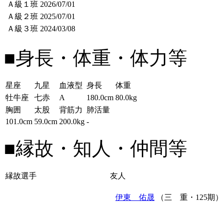
Ａ級１班
2026/07/01
Ａ級２班
2025/07/01
Ａ級３班
2024/03/08
■身長・体重・体力等
星座
九星
血液型
身長
体重
牡牛座
七赤
A
180.0cm
80.0kg
胸囲
太股
背筋力
肺活量
101.0cm
59.0cm
200.0kg
-
■縁故・知人・仲間等
縁故選手
友人
伊東 佑晟
（三 重・125期