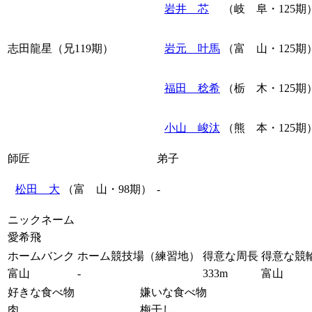
岩井 芯
（岐 阜・125期
志田龍星（兄119期）
岩元 叶馬
（富 山・125期
福田 稔希
（栃 木・125期
小山 峻汰
（熊 本・125期
師匠
弟子
松田 大
（富 山・98期）
-
ニックネーム
愛希飛
ホームバンク
ホーム競技場（練習地）
得意な周長
得意な競
富山
-
333m
富山
好きな食べ物
嫌いな食べ物
肉
梅干し