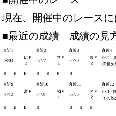
現在、開催中のレースに
■最近の成績 成績の見
直近1
直近2
直近3
直近4
広Ｆ
立Ｆ
豊Ｆ
06/22
08/03
07/27
06/30
２
１
２
病気欠
B
B
B
B
B
B
B
直近9
直近10
直近11
直近12
富Ｆ
閣Ｆ
名Ｆ
03/10
04/12
04/01
03/25
１
１
２
その他
B
B
B
B
B
B
B