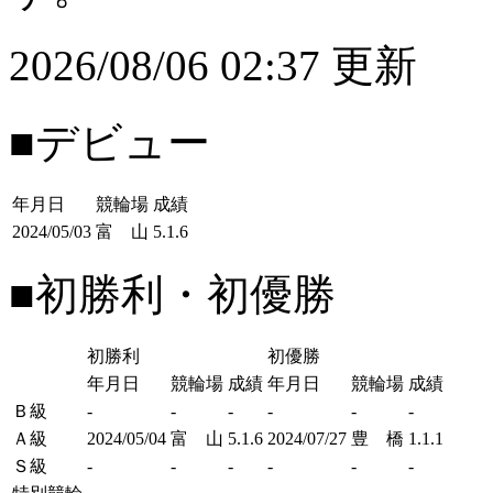
2026/08/06 02:37 更新
■デビュー
年月日
競輪場
成績
2024/05/03
富 山
5.1.6
■初勝利・初優勝
初勝利
初優勝
年月日
競輪場
成績
年月日
競輪場
成績
Ｂ級
-
-
-
-
-
-
Ａ級
2024/05/04
富 山
5.1.6
2024/07/27
豊 橋
1.1.1
Ｓ級
-
-
-
-
-
-