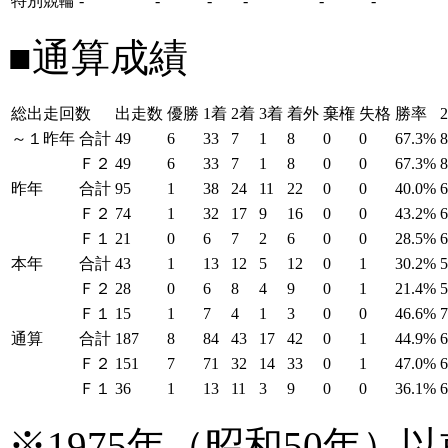
特別競輪
-
-
-
-
-
-
■通算成績
総出走回数
出走数
優勝
1着
2着
3着
着外
棄権
失格
勝率
～１昨年
合計
49
6
33
7
1
8
0
0
67.3%
Ｆ２
49
6
33
7
1
8
0
0
67.3%
昨年
合計
95
1
38
24
11
22
0
0
40.0%
Ｆ２
74
1
32
17
9
16
0
0
43.2%
Ｆ１
21
0
6
7
2
6
0
0
28.5%
本年
合計
43
1
13
12
5
12
0
1
30.2%
Ｆ２
28
0
6
8
4
9
0
1
21.4%
Ｆ１
15
1
7
4
1
3
0
0
46.6%
通算
合計
187
8
84
43
17
42
0
1
44.9%
Ｆ２
151
7
71
32
14
33
0
1
47.0%
Ｆ１
36
1
13
11
3
9
0
0
36.1%
※1975年（昭和50年