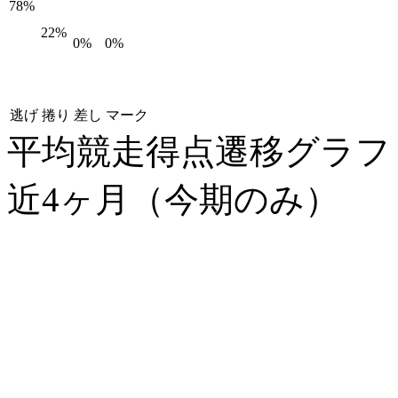
78%
22%
0%
0%
逃げ
捲り
差し
マーク
平均競走得点遷移グラ
近4ヶ月（今期のみ）