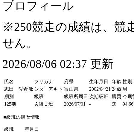
プロフィール
※250競走の成績は、
せん。
2026/08/06 02:37 更新
氏名
フリガナ
府県
生年月日
年齢
性別
志田 愛希飛
シダ アキト
富山県
2002/04/21
24歳
男
期別
級班
級班所属日
次期級班
脚質
今期
125期
Ａ級１班
2026/07/01
-
逃
94.66
■級班の履歴情報
級班
年月日