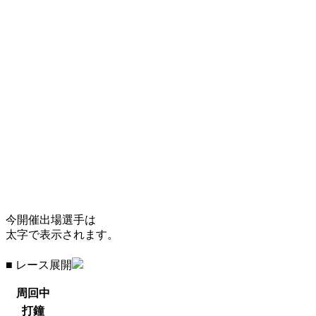
今開催出場選手は
太字で表示されます。
■ レース展開
周回中
打鐘