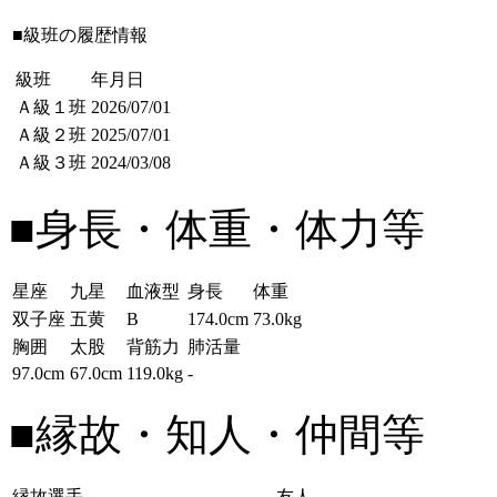
■級班の履歴情報
級班
年月日
Ａ級１班
2026/07/01
Ａ級２班
2025/07/01
Ａ級３班
2024/03/08
■身長・体重・体力等
星座
九星
血液型
身長
体重
双子座
五黄
B
174.0cm
73.0kg
胸囲
太股
背筋力
肺活量
97.0cm
67.0cm
119.0kg
-
■縁故・知人・仲間等
縁故選手
友人