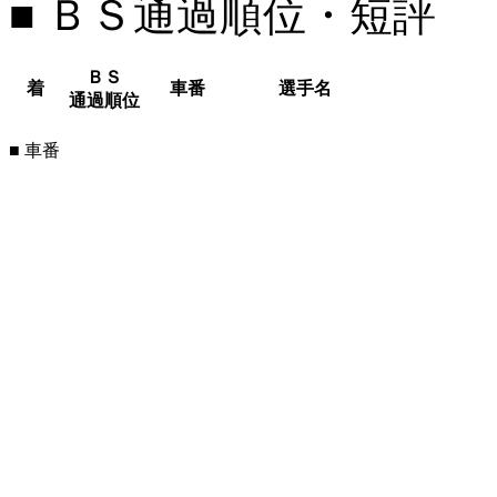
■ ＢＳ通過順位・短評
ＢＳ
着
車番
選手名
通過順位
■ 車番