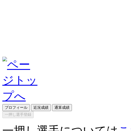
プロフィール
近況成績
通算成績
一押し選手登録
一押し選手については
こ