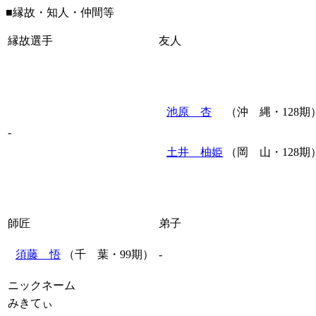
■縁故・知人・仲間等
縁故選手
友人
池原 杏
（沖 縄・128期
-
土井 柚姫
（岡 山・128期
師匠
弟子
須藤 悟
（千 葉・99期）
-
ニックネーム
みきてぃ