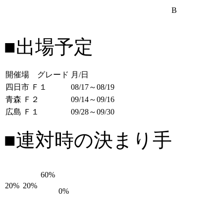
B
■出場予定
開催場 グレード
月/日
四日市 Ｆ１
08/17～08/19
青森 Ｆ２
09/14～09/16
広島 Ｆ１
09/28～09/30
■連対時の決まり手
60%
20%
20%
0%