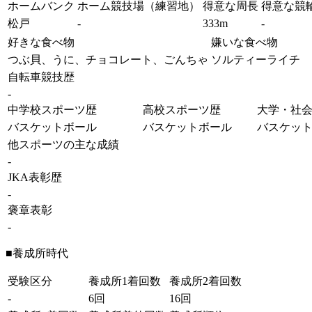
ホームバンク
ホーム競技場（練習地）
得意な周長
得意な競
松戸
-
333m
-
好きな食べ物
嫌いな食べ物
つぶ貝、うに、チョコレート、ごんちゃ
ソルティーライチ
自転車競技歴
-
中学校スポーツ歴
高校スポーツ歴
大学・社
バスケットボール
バスケットボール
バスケッ
他スポーツの主な成績
-
JKA表彰歴
-
褒章表彰
-
■養成所時代
受験区分
養成所1着回数
養成所2着回数
-
6回
16回