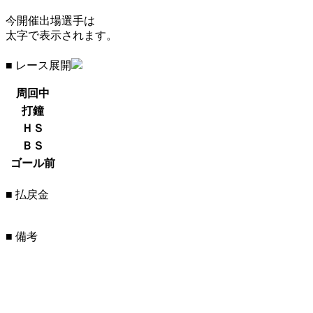
今開催出場選手は
太字で表示されます。
■ レース展開
周回中
打鐘
ＨＳ
ＢＳ
ゴール前
■ 払戻金
■ 備考