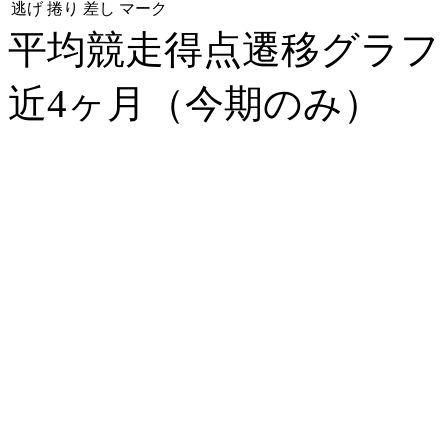
逃げ
捲り
差し
マーク
平均競走得点遷移グラ
近4ヶ月（今期のみ）