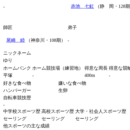
赤池 七虹
（静 岡・128
-
師匠
弟子
尾崎 睦
（神奈川・108期）
-
ニックネーム
ゆり
ホームバンク
ホーム競技場（練習地）
得意な周長
得意な競
平塚
-
400m
-
好きな食べ物
嫌いな食べ物
ハンバーガー
生卵
自転車競技歴
-
中学校スポーツ歴
高校スポーツ歴
大学・社会人スポーツ歴
セーリング
セーリング
セーリング
他スポーツの主な成績