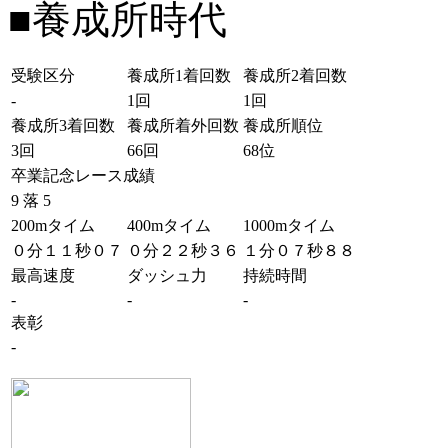
■養成所時代
受験区分
養成所1着回数
養成所2着回数
-
1回
1回
養成所3着回数
養成所着外回数
養成所順位
3回
66回
68位
卒業記念レース成績
9 落 5
200mタイム
400mタイム
1000mタイム
０分１１秒０７
０分２２秒３６
１分０７秒８８
最高速度
ダッシュ力
持続時間
-
-
-
表彰
-