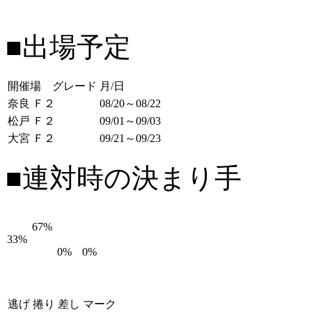
■出場予定
開催場 グレード
月/日
奈良 Ｆ２
08/20～08/22
松戸 Ｆ２
09/01～09/03
大宮 Ｆ２
09/21～09/23
■連対時の決まり手
67%
33%
0%
0%
逃げ
捲り
差し
マーク