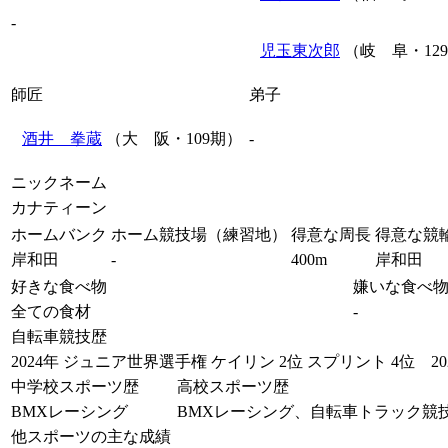
-
児玉東次郎
（岐 阜・12
師匠
弟子
酒井 拳蔵
（大 阪・109期）
-
ニックネーム
カナティーン
ホームバンク
ホーム競技場（練習地）
得意な周長
得意な競
岸和田
-
400m
岸和田
好きな食べ物
嫌いな食べ
全ての食材
-
自転車競技歴
2024年 ジュニア世界選手権 ケイリン 2位 スプリント 4位 2
中学校スポーツ歴
高校スポーツ歴
BMXレーシング
BMXレーシング、自転車トラック競
他スポーツの主な成績