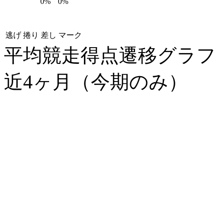
0%
0%
逃げ
捲り
差し
マーク
平均競走得点遷移グラ
近4ヶ月（今期のみ）