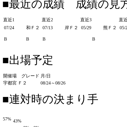
■最近の成績 成績の見
直近1
直近2
直近3
直近
07/24
和Ｆ２
07/13
岸Ｆ２
05/29
熊Ｆ２
05/
B
B
B
B
■出場予定
開催場 グレード
月/日
宇都宮 Ｆ２
08/24～08/26
■連対時の決まり手
57%
43%