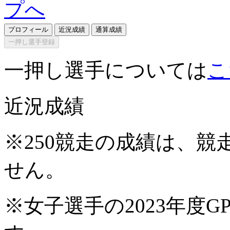
プロフィール
近況成績
通算成績
一押し選手登録
一押し選手については
こ
近況成績
※250競走の成績は、
せん。
※女子選手の2023年度G