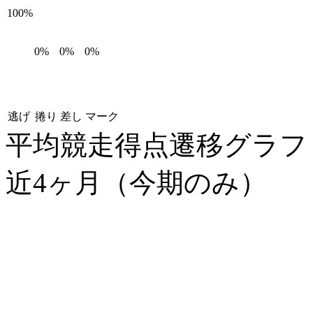
100%
0%
0%
0%
逃げ
捲り
差し
マーク
平均競走得点遷移グラ
近4ヶ月（今期のみ）