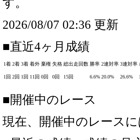
す。
2026/08/07 02:36 更新
■直近4ヶ月成績
1着
2着
3着
着外
棄権
失格
総出走回数
勝率
2連対率
3連対率
1回
2回
1回
11回
0回
0回
15回
6.6%
20.0%
26.6%
■開催中のレース
現在、開催中のレースに