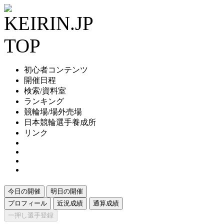
初心者コンテンツ
開催日程
検索/資料室
ランキング
競輪場/場外売場
日本競輪選手養成所
リンク
今日の開催
明日の開催
プロフィール
近況成績
通算成績
一押し選手登録