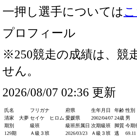
一押し選手については
こ
プロフィール
※250競走の成績は、
せん。
2026/08/07 02:36 更新
氏名
フリガナ
府県
生年月日
年齢
性別
清家 大夢
セイケ ヒロム
愛媛県
2002/04/07
24歳
男
期別
級班
級班所属日
次期級班
脚質
今期
129期
Ａ級３班
2026/03/23
Ａ級３班
逃
69.11