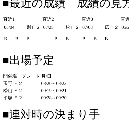
■最近の成績 成績の見
直近1
直近2
直近3
直近
08/04
別Ｆ２
07/25
松Ｆ２
07/08
広Ｆ２
05/
B
B
B
B
B
B
B
B
■出場予定
開催場 グレード
月/日
玉野 Ｆ２
08/20～08/22
松山 Ｆ２
09/19～09/21
平塚 Ｆ２
09/28～09/30
■連対時の決まり手