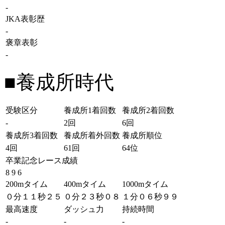
-
JKA表彰歴
-
褒章表彰
-
■養成所時代
受験区分
養成所1着回数
養成所2着回数
-
2回
6回
養成所3着回数
養成所着外回数
養成所順位
4回
61回
64位
卒業記念レース成績
8 9 6
200mタイム
400mタイム
1000mタイム
０分１１秒２５
０分２３秒０８
１分０６秒９９
最高速度
ダッシュ力
持続時間
-
-
-