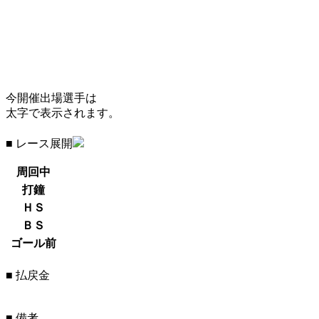
今開催出場選手は
太字で表示されます。
■ レース展開
周回中
打鐘
ＨＳ
ＢＳ
ゴール前
■ 払戻金
■ 備考