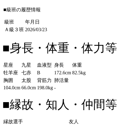
■級班の履歴情報
級班
年月日
Ａ級３班
2026/03/23
■身長・体重・体力等
星座
九星
血液型
身長
体重
牡羊座
七赤
B
172.6cm
82.5kg
胸囲
太股
背筋力
肺活量
104.0cm
66.0cm
198.0kg
-
■縁故・知人・仲間等
縁故選手
友人