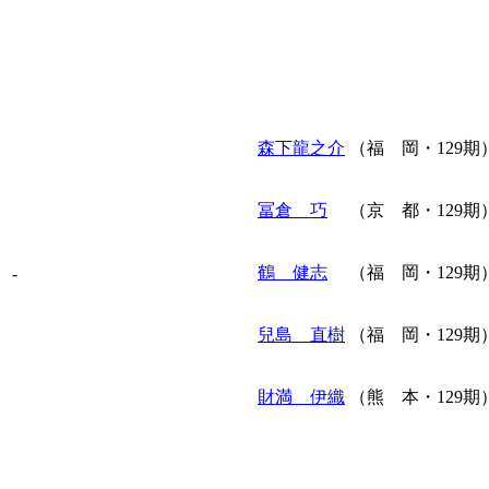
森下龍之介
（福 岡・129期
冨倉 巧
（京 都・129期
鶴 健志
（福 岡・129期
-
兒島 直樹
（福 岡・129期
財満 伊織
（熊 本・129期