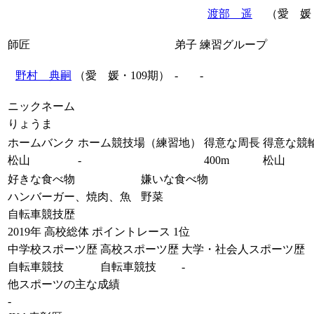
渡部 遥
（愛 媛・
師匠
弟子
練習グループ
野村 典嗣
（愛 媛・109期）
-
-
ニックネーム
りょうま
ホームバンク
ホーム競技場（練習地）
得意な周長
得意な競
松山
-
400m
松山
好きな食べ物
嫌いな食べ物
ハンバーガー、焼肉、魚
野菜
自転車競技歴
2019年 高校総体 ポイントレース 1位
中学校スポーツ歴
高校スポーツ歴
大学・社会人スポーツ歴
自転車競技
自転車競技
-
他スポーツの主な成績
-