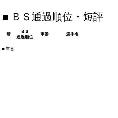
■ ＢＳ通過順位・短評
ＢＳ
着
車番
選手名
通過順位
■ 車番