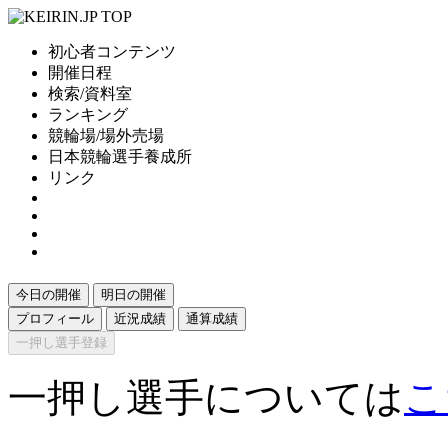
初心者コンテンツ
開催日程
検索/資料室
ランキング
競輪場/場外売場
日本競輪選手養成所
リンク
今日の開催
明日の開催
プロフィール
近況成績
通算成績
一押し選手登録
一押し選手については
こ