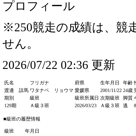
プロフィール
※250競走の成績は、
せん。
2026/07/22 02:36 更新
氏名
フリガナ
府県
生年月日
年齢
渡邊 諒馬
ワタナベ リョウマ
愛媛県
2001/11/22
24歳
期別
級班
級班所属日
次期級班
脚質
129期
Ａ級３班
2026/03/23
Ａ級３班
逃
■級班の履歴情報
級班
年月日