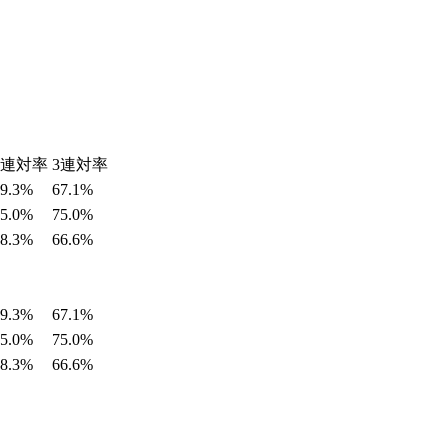
2連対率
3連対率
59.3%
67.1%
75.0%
75.0%
58.3%
66.6%
59.3%
67.1%
75.0%
75.0%
58.3%
66.6%