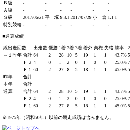
Ｂ級
-
-
-
-
-
-
Ａ級
-
-
-
-
-
-
Ｓ級
2017/06/21
平 塚
9.3.1
2017/07/29
小 倉
1.1.1
特別競輪
-
-
-
-
-
-
■通算成績
総出走回数
出走数
優勝
1着
2着
3着
着外
棄権
失格
勝率
～１昨年
合計
64
2
28
10
5
19
1
1
43.7%
Ｆ２
4
0
1
2
0
1
0
0
25.0%
Ｆ１
60
2
27
8
5
18
1
1
45.0%
昨年
合計
本年
合計
通算
合計
64
2
28
10
5
19
1
1
43.7%
Ｆ２
4
0
1
2
0
1
0
0
25.0%
Ｆ１
60
2
27
8
5
18
1
1
45.0%
※1975年（昭和50年）以前の競走成績は含みません。