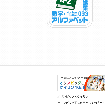
JKA Social Action
オリンピックとケイリン
オートレースは売上の一部で社会課
オリンピック正式種目としての「ケ