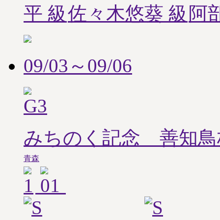
平
佐々木悠葵
阿
09/03～09/06
みちのく記念 善知鳥
青森