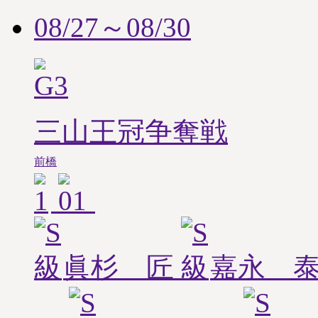
08/27～08/30
三山王冠争奪戦
前橋
眞杉 匠
嘉永 