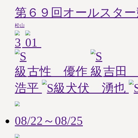
第６９回オールスター
松山
古性 優作
吉田
浩平
犬伏 湧也
08/22～08/25