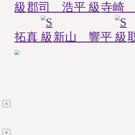
郡司 浩平
寺崎
拓真
新山 響平
∧
∨