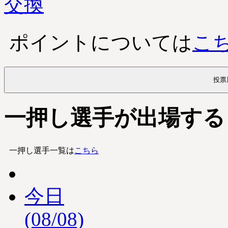
ポイントについては
こ
投票
一押し選手が出場する
一押し選手一覧は
こちら
今日
(08/08)