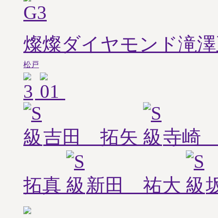
燦燦ダイヤモンド滝澤
松戸
吉田 拓矢
寺崎
拓真
新田 祐大