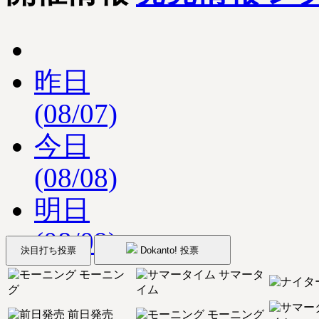
昨日
(08/07)
今日
(08/08)
明日
(08/09)
決目打ち投票
Dokanto! 投票
モーニン
サマータ
グ
イム
前日発売
モーニング