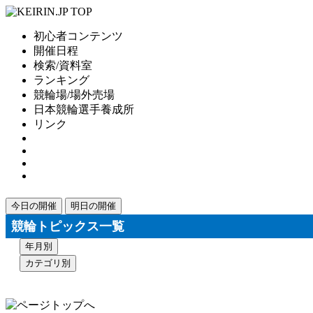
初心者コンテンツ
開催日程
検索/資料室
ランキング
競輪場/場外売場
日本競輪選手養成所
リンク
今日の開催
明日の開催
競輪トピックス一覧
年月別
カテゴリ別