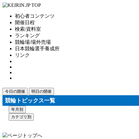
初心者コンテンツ
開催日程
検索/資料室
ランキング
競輪場/場外売場
日本競輪選手養成所
リンク
今日の開催
明日の開催
競輪トピックス一覧
年月別
カテゴリ別