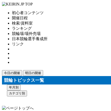
初心者コンテンツ
開催日程
検索/資料室
ランキング
競輪場/場外売場
日本競輪選手養成所
リンク
今日の開催
明日の開催
競輪トピックス一覧
年月別
カテゴリ別