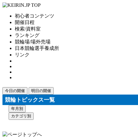
初心者コンテンツ
開催日程
検索/資料室
ランキング
競輪場/場外売場
日本競輪選手養成所
リンク
今日の開催
明日の開催
競輪トピックス一覧
年月別
カテゴリ別