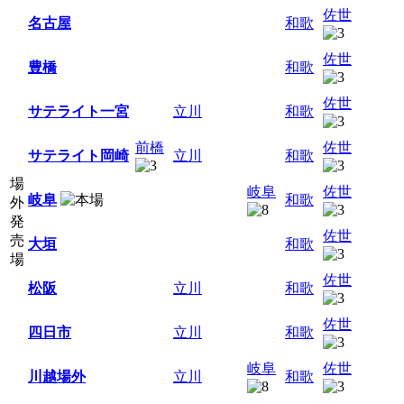
佐世
名古屋
和歌
佐世
豊橋
和歌
佐世
サテライト一宮
立川
和歌
前橋
佐世
サテライト岡崎
立川
和歌
場
岐阜
佐世
岐阜
和歌
外
発
佐世
売
大垣
和歌
場
佐世
松阪
立川
和歌
佐世
四日市
立川
和歌
岐阜
佐世
川越場外
立川
和歌