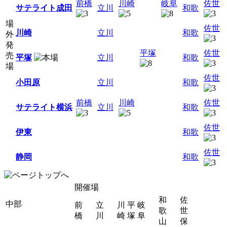
前橋
川崎
岐阜
佐世
サテライト成田
立川
和歌
場
佐世
川崎
立川
和歌
外
発
平塚
佐世
売
平塚
立川
和歌
場
佐世
小田原
立川
和歌
前橋
川崎
佐世
サテライト横浜
立川
和歌
佐世
伊東
和歌
佐世
静岡
和歌
開催場
和
佐
中部
前
立
川
平
岐
歌
世
橋
川
崎
塚
阜
山
保