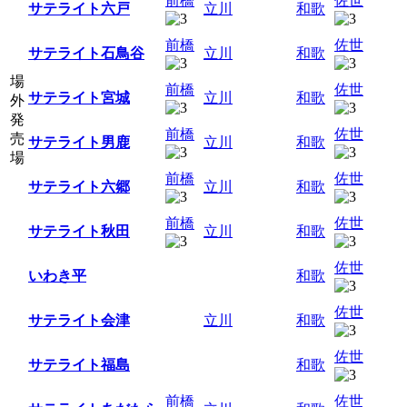
前橋
佐世
サテライト六戸
立川
和歌
前橋
佐世
サテライト石鳥谷
立川
和歌
場
前橋
佐世
サテライト宮城
立川
和歌
外
発
前橋
佐世
売
サテライト男鹿
立川
和歌
場
前橋
佐世
サテライト六郷
立川
和歌
前橋
佐世
サテライト秋田
立川
和歌
佐世
いわき平
和歌
佐世
サテライト会津
立川
和歌
佐世
サテライト福島
和歌
前橋
佐世