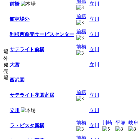
前橋
前橋
立川
前橋
館林場外
立川
前橋
利根西前売サービスセンター
立川
前橋
サテライト前橋
立川
場
外
発
大宮
立川
売
場
西武園
前橋
サテライト花園寄居
立川
立川
立川
前橋
川崎
平塚
岐阜
ラ・ピスタ新橋
立川
前橋