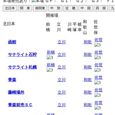
本場発売あり：
ＧＰ：
Ｇ１：
Ｇ２：
Ｇ３：
Ｆ１
北日本
関 東
南関東
中 部
近 畿
中 国
四 国
九
開催場
和
佐
北日本
前
立
川
平
岐
歌
世
橋
川
崎
塚
阜
山
保
佐世
函館
立川
和歌
前橋
佐世
サテライト石狩
立川
和歌
前橋
佐世
サテライト札幌
立川
和歌
佐世
青森
立川
和歌
佐世
藤崎場外
立川
和歌
佐世
青森前売ＳＣ
立川
和歌