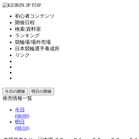
初心者コンテンツ
開催日程
検索/資料室
ランキング
競輪場/場外売場
日本競輪選手養成所
リンク
今日の開催
明日の開催
発売情報一覧
今日
(08/09)
明日
(08/10)