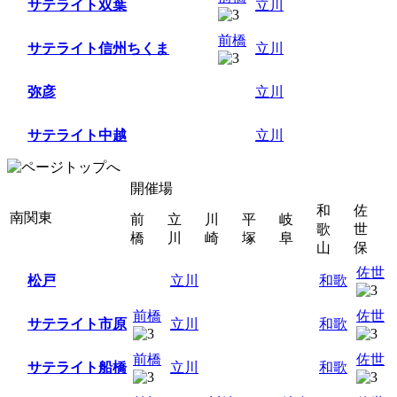
サテライト双葉
立川
前橋
サテライト信州ちくま
立川
弥彦
立川
サテライト中越
立川
開催場
和
佐
南関東
前
立
川
平
岐
歌
世
橋
川
崎
塚
阜
山
保
佐世
松戸
立川
和歌
前橋
佐世
サテライト市原
立川
和歌
前橋
佐世
サテライト船橋
立川
和歌