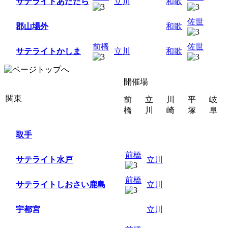
サテライトあだたら
立川
和歌
佐世
郡山場外
和歌
前橋
佐世
サテライトかしま
立川
和歌
開催場
関東
前
立
川
平
岐
橋
川
崎
塚
阜
取手
前橋
サテライト水戸
立川
前橋
サテライトしおさい鹿島
立川
宇都宮
立川