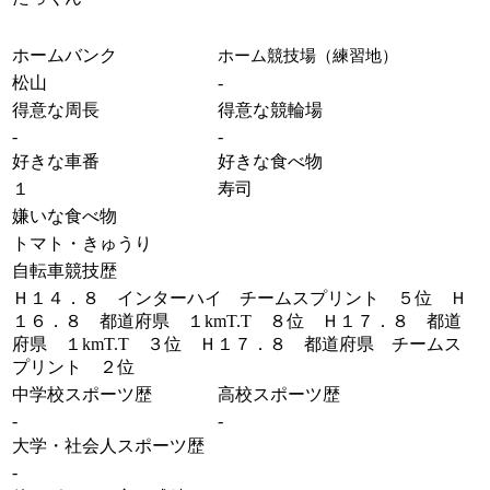
ホームバンク
ホーム競技場（練習地）
松山
-
得意な周長
得意な競輪場
-
-
好きな車番
好きな食べ物
１
寿司
嫌いな食べ物
トマト・きゅうり
自転車競技歴
Ｈ１４．８ インターハイ チームスプリント ５位 Ｈ
１６．８ 都道府県 １kmT.T ８位 Ｈ１７．８ 都道
府県 １kmT.T ３位 Ｈ１７．８ 都道府県 チームス
プリント ２位
中学校スポーツ歴
高校スポーツ歴
-
-
大学・社会人スポーツ歴
-