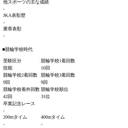
他スポーツの主な成績
-
JKA表彰歴
-
褒章表彰
-
■競輪学校時代
受験区分
競輪学校1着回数
技能
10回
競輪学校2着回数
競輪学校3着回数
9回
9回
競輪学校着外回数
競輪学校順位
42回
31位
卒業記念レース
-
200mタイム
400mタイム
-
-