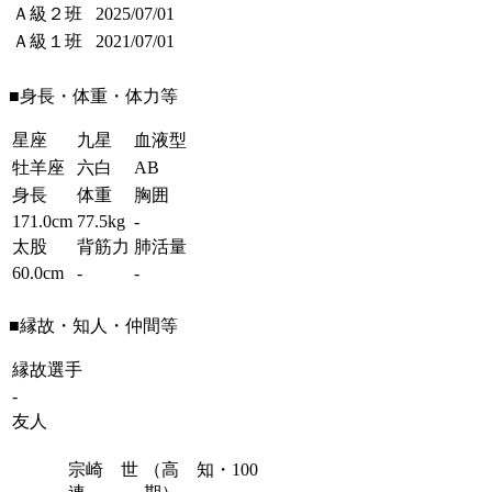
Ａ級２班
2025/07/01
Ａ級１班
2021/07/01
■身長・体重・体力等
星座
九星
血液型
牡羊座
六白
AB
身長
体重
胸囲
171.0cm
77.5kg
-
太股
背筋力
肺活量
60.0cm
-
-
■縁故・知人・仲間等
縁故選手
-
友人
宗崎 世
（高 知・100