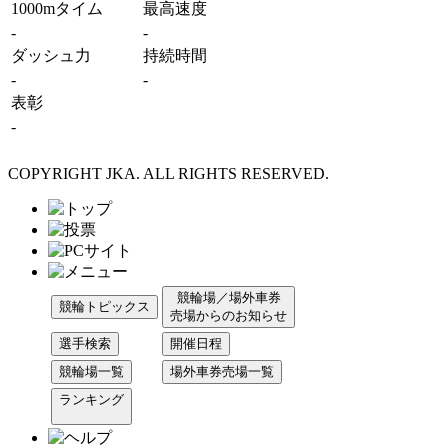
1000mタイム
最高速度
-
-
ダッシュ力
持続時間
-
-
表彰
-
COPYRIGHT JKA. ALL RIGHTS RESERVED.
競輪場／場外車券
競輪トピックス
売場からのお知らせ
選手検索
開催日程
競輪場一覧
場外車券売場一覧
ランキング