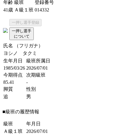
年齢
級班
登録番号
41歳
Ａ級１班
014332
一押し選手登録
一押し選手
について
氏名 （フリガナ）
ヨシノ タクミ
生年月日
級班所属日
1985/03/26
2026/07/01
今期得点
次期級班
85.41
-
脚質
性別
追
男
■級班の履歴情報
級班
年月日
Ａ級１班
2026/07/01