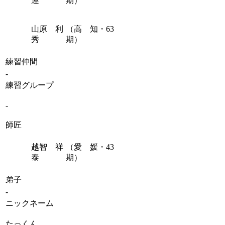
連
期）
山原 利
（高 知・63
秀
期）
練習仲間
-
練習グループ
-
師匠
越智 祥
（愛 媛・43
泰
期）
弟子
-
ニックネーム
たっくん