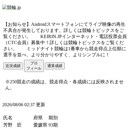
【お知らせ】Androidスマートフォンにてライブ映像の再生
不具合が発生しております。詳しくは競輪トピックスをご
覧ください。
KEIRIN.JPインターネット・電話投票会員
（CTC会員）募集中！詳しくは競輪トピックスをご覧くだ
さい。
ミッドナイト競輪は1番車から競走得点上位順に
選手を並べ、より分かりやすく、よりシンプルに！
プロ
近況成績
通算成績
フィール
※250競走の成績は、競走得点・各成績には反映されませ
ん。
2026/08/06 02:37 更新
氏名
府県
期別
芳野 匠
愛媛県
93期