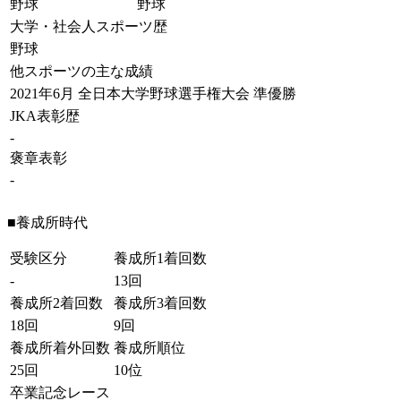
野球
野球
大学・社会人スポーツ歴
野球
他スポーツの主な成績
2021年6月 全日本大学野球選手権大会 準優勝
JKA表彰歴
-
褒章表彰
-
■養成所時代
受験区分
養成所1着回数
-
13回
養成所2着回数
養成所3着回数
18回
9回
養成所着外回数
養成所順位
25回
10位
卒業記念レース