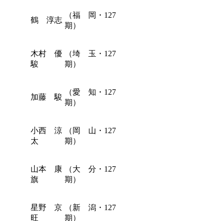
（福 岡・127
鶴 淳志
期）
木村 優
（埼 玉・127
駿
期）
（愛 知・127
加藤 駿
期）
小西 涼
（岡 山・127
太
期）
山本 康
（大 分・127
旗
期）
星野 京
（新 潟・127
旺
期）