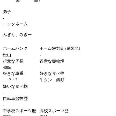
豪
期）
弟子
-
ニックネーム
みぎり、みぎー
ホームバンク
ホーム競技場（練習地）
松山
-
得意な周長
得意な競輪場
400m
-
好きな車番
好きな食べ物
1・2・3
牛タン、鍋類
嫌いな食べ物
-
自転車競技歴
-
中学校スポーツ歴
高校スポーツ歴