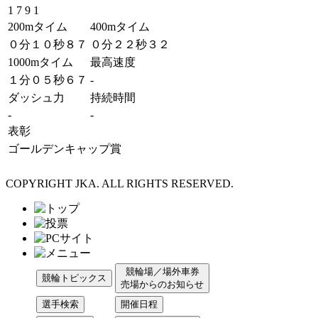
1 7 9 1
200mタイム
400mタイム
０分１０秒８７
０分２２秒３２
1000mタイム
最高速度
１分０５秒６７
-
ダッシュ力
持続時間
-
-
表彰
ゴールデンキャップ賞
COPYRIGHT JKA. ALL RIGHTS RESERVED.
競輪場／場外車券
競輪トピックス
売場からのお知らせ
選手検索
開催日程