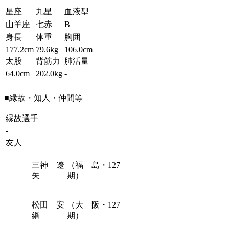
星座
九星
血液型
山羊座
七赤
B
身長
体重
胸囲
177.2cm
79.6kg
106.0cm
太股
背筋力
肺活量
64.0cm
202.0kg
-
■縁故・知人・仲間等
縁故選手
-
友人
三神 遼
（福 島・127
矢
期）
松田 安
（大 阪・127
綱
期）