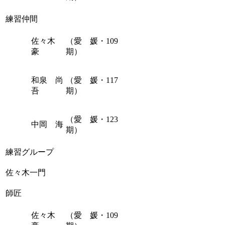
練習仲間
佐々木
（愛 媛・109
豪
期）
和泉 尚
（愛 媛・117
吾
期）
（愛 媛・123
中岡 海
期）
練習グループ
佐々木一門
師匠
佐々木
（愛 媛・109