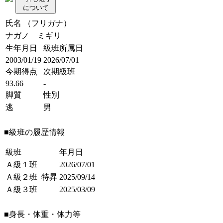
について
氏名 （フリガナ）
ナガノ ミギリ
生年月日
級班所属日
2003/01/19
2026/07/01
今期得点
次期級班
93.66
-
脚質
性別
逃
男
■級班の履歴情報
級班
年月日
Ａ級１班
2026/07/01
Ａ級２班
特昇
2025/09/14
Ａ級３班
2025/03/09
■身長・体重・体力等