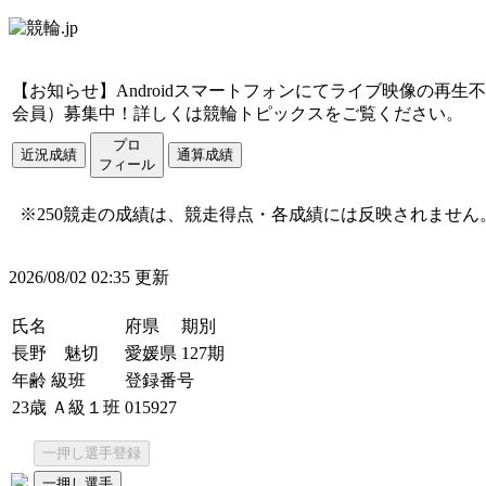
【お知らせ】Androidスマートフォンにてライブ映像の
会員）募集中！詳しくは競輪トピックスをご覧ください
プロ
近況成績
通算成績
フィール
※250競走の成績は、競走得点・各成績には反映されません
2026/08/02 02:35 更新
氏名
府県
期別
長野 魅切
愛媛県
127期
年齢
級班
登録番号
23歳
Ａ級１班
015927
一押し選手登録
一押し選手