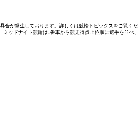
再生不具合が発生しております。詳しくは競輪トピックスをご
。
ミッドナイト競輪は1番車から競走得点上位順に選手を並
。