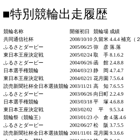
■特別競輪出走履歴
競輪名称
開催初日
競輪場
成績
共同通信社杯
2008/10/10
久留米
4.4.4 補充
ふるさとダービー
2005/06/25
弥 彦
落.落
東日本王座決定戦
2005/02/24
取 手
8.1.6.2
ふるさとダービー
2004/06/26
函 館
2.4.8.8
日本選手権競輪
2004/03/23
静 岡
4.7.4.7
東日本王座決定戦
2004/02/21
花月園
7.5.6.4
読売新聞社杯全日本選抜競輪
2003/11/21
高 知
7.6.5.5
ふるさとダービー
2003/06/26
向日町
2.2.4.9
日本選手権競輪
2003/03/18
平 塚
4.6.8.8
東日本王座決定戦
2003/02/02
平
9.5.3.4
競輪祭（競輪王）
2003/01/23
小 倉
4.落.4.6
ふるさとダービー
2002/06/27
松 阪
3.7.5.5
読売新聞社杯全日本選抜競輪
2001/11/01
花月園
9.3.6.6