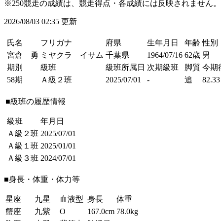
※250競走の成績は、競走得点・各成績には反映されません。
2026/08/03 02:35 更新
氏名
フリガナ
府県
生年月日
年齢
性別
宮倉 勇
ミヤクラ イサム
千葉県
1964/07/16
62歳
男
期別
級班
級班所属日
次期級班
脚質
今期
58期
Ａ級２班
2025/07/01
-
追
82.33
■級班の履歴情報
級班
年月日
Ａ級２班
2025/07/01
Ａ級１班
2025/01/01
Ａ級３班
2024/07/01
■身長・体重・体力等
星座
九星
血液型
身長
体重
蟹座
九紫
O
167.0cm
78.0kg