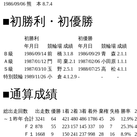
1986/09/06
熊 本
8.7.4
■初勝利・初優勝
初勝利
初優勝
年月日
競輪場
成績
年月日
競輪場
成績
Ｂ級
1986/09/14
前 橋
3.1.8
1986/09/29
青 森
2.1.1
Ａ級
1987/01/12
門 司
棄.2.1
1987/02/06
小田原
1.1.1
Ｓ級
1987/03/10
玉 野
2.5.1
1988/07/25
高 松
4.1.1
特別競輪
1989/11/26
小 倉
4.1.2.9
-
-
-
■通算成績
総出走回数
出走数
優勝
1着
2着
3着
着外
棄権
失格
勝率
～１昨年
合計
3241
64
421
480
486
1786
45
26
12.9%
Ｆ２
878
55
223
157
145
337
10
7
25.3%
Ｆ１
1668
9
150
241
237
998
28
16
8.9%