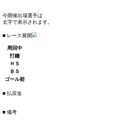
今開催出場選手は
太字で表示されます。
■ レース展開
周回中
打鐘
ＨＳ
ＢＳ
ゴール前
■ 払戻金
■ 備考