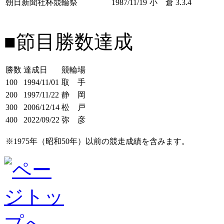
朝日新聞社杯競輪祭
1987/11/19
小 倉
3.3.4
■節目勝数達成
勝数
達成日
競輪場
100
1994/11/01
取 手
200
1997/11/22
静 岡
300
2006/12/14
松 戸
400
2022/09/22
弥 彦
※1975年（昭和50年）以前の競走成績を含みます。