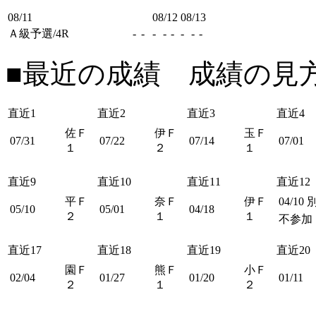
08/11
08/12
08/13
Ａ級予選/4R
-
-
-
-
-
-
-
-
■最近の成績 成績の見
直近1
直近2
直近3
直近4
佐Ｆ
伊Ｆ
玉Ｆ
07/31
07/22
07/14
07/01
１
２
１
直近9
直近10
直近11
直近12
平Ｆ
奈Ｆ
伊Ｆ
04/10
05/10
05/01
04/18
２
１
１
不参加
直近17
直近18
直近19
直近20
園Ｆ
熊Ｆ
小Ｆ
02/04
01/27
01/20
01/11
２
１
２