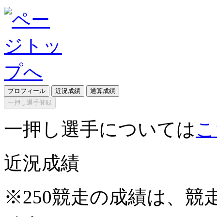
プロフィール
近況成績
通算成績
一押し選手登録
一押し選手については
こ
近況成績
※250競走の成績は、