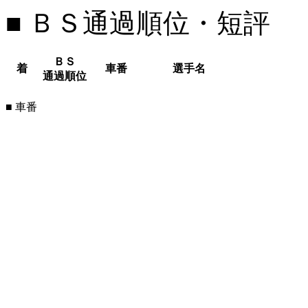
■ ＢＳ通過順位・短評
ＢＳ
着
車番
選手名
通過順位
■ 車番