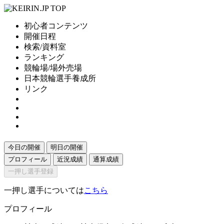
初心者コンテンツ
開催日程
検索/資料室
ランキング
競輪場/場外売場
日本競輪選手養成所
リンク
今日の開催
明日の開催
プロフィール
近況成績
通算成績
一押し選手登録
一押し選手については
こちら
プロフィール