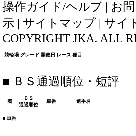
操作ガイド/ヘルプ
|
お問
示
|
サイトマップ
|
サイ
COPYRIGHT JKA. ALL R
競輪場
グレード
開催日
レース
種目
■ ＢＳ通過順位・短評
ＢＳ
着
車番
選手名
通過順位
■ 車番