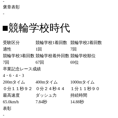
-
褒章表彰
-
■競輪学校時代
受験区分
競輪学校1着回数
競輪学校2着回数
適性
1回
7回
競輪学校3着回数
競輪学校着外回数
競輪学校順位
7回
67回
69位
卒業記念レース成績
4・6・4・3
200mタイム
400mタイム
1000mタイム
０分１１秒９２
０分２４秒４４
１分１１秒９０
最高速度
ダッシュ力
持続時間
65.0km/h
7.84秒
14.88秒
表彰
-