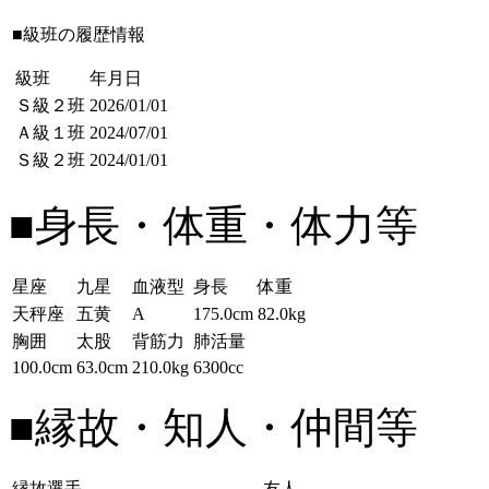
■級班の履歴情報
級班
年月日
Ｓ級２班
2026/01/01
Ａ級１班
2024/07/01
Ｓ級２班
2024/01/01
■身長・体重・体力等
星座
九星
血液型
身長
体重
天秤座
五黄
A
175.0cm
82.0kg
胸囲
太股
背筋力
肺活量
100.0cm
63.0cm
210.0kg
6300cc
■縁故・知人・仲間等
縁故選手
友人