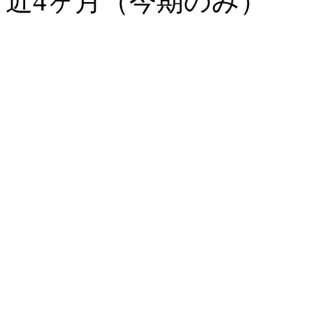
近4ヶ月（今期のみ）