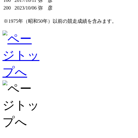
100
2017/10/11
弥 彦
200
2023/10/06
弥 彦
※1975年（昭和50年）以前の競走成績を含みます。