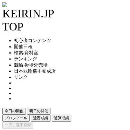
初心者コンテンツ
開催日程
検索/資料室
ランキング
競輪場/場外売場
日本競輪選手養成所
リンク
今日の開催
明日の開催
プロフィール
近況成績
通算成績
一押し選手登録