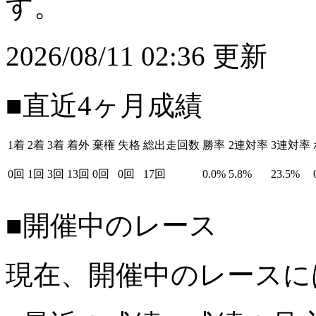
す。
2026/08/11 02:36 更新
■直近4ヶ月成績
1着
2着
3着
着外
棄権
失格
総出走回数
勝率
2連対率
3連対率
0回
1回
3回
13回
0回
0回
17回
0.0%
5.8%
23.5%
■開催中のレース
現在、開催中のレースに