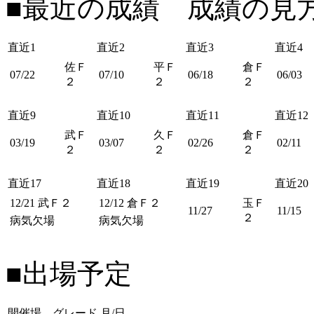
■最近の成績 成績の見
直近1
直近2
直近3
直近4
佐Ｆ
平Ｆ
倉Ｆ
07/22
07/10
06/18
06/03
２
２
２
直近9
直近10
直近11
直近12
武Ｆ
久Ｆ
倉Ｆ
03/19
03/07
02/26
02/11
２
２
２
直近17
直近18
直近19
直近20
12/21
武Ｆ２
12/12
倉Ｆ２
玉Ｆ
11/27
11/15
２
病気欠場
病気欠場
■出場予定
開催場 グレード
月/日