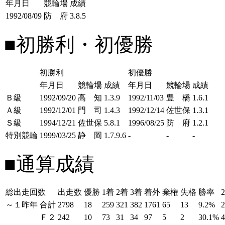
年月日
競輪場
成績
1992/08/09
防 府
3.8.5
■初勝利・初優勝
初勝利
初優勝
年月日
競輪場
成績
年月日
競輪場
成績
Ｂ級
1992/09/20
高 知
1.3.9
1992/11/03
豊 橋
1.6.1
Ａ級
1992/12/01
門 司
1.4.3
1992/12/14
佐世保
1.3.1
Ｓ級
1994/12/21
佐世保
5.8.1
1996/08/25
防 府
1.2.1
特別競輪
1999/03/25
静 岡
1.7.9.6
-
-
-
■通算成績
総出走回数
出走数
優勝
1着
2着
3着
着外
棄権
失格
勝率
～１昨年
合計
2798
18
259
321
382
1761
65
13
9.2%
Ｆ２
242
10
73
31
34
97
5
2
30.1%