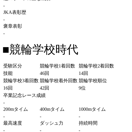
-
JKA表彰歴
-
褒章表彰
-
■競輪学校時代
受験区分
競輪学校1着回数
競輪学校2着回数
技能
46回
14回
競輪学校3着回数
競輪学校着外回数
競輪学校順位
16回
42回
9位
卒業記念レース成績
-
200mタイム
400mタイム
1000mタイム
-
-
-
最高速度
ダッシュ力
持続時間
-
-
-