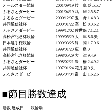
オールスター競輪
2001/09/19
岐 阜
落.5.5.7
ふるさとダービー
2001/04/19
武 雄
2.5.8.7
ふるさとダービー
2000/12/07
玉 野
1.4.8.3
共同通信社杯
2000/01/22
高 松
8.3.6.2
ふるさとダービー
1999/12/02
佐世保
7.1.2.1
高松宮記念杯競輪
1999/05/29
大 津
8.6.失
日本選手権競輪
1999/03/25
静 岡
1.7.9.6
共同通信社杯
1999/01/23
広 島
3
高松宮記念杯競輪
1998/05/29
大 津
9.4.9
ふるさとダービー
1998/02/21
豊 橋
2.4.9.2
共同通信社杯
1997/01/24
花月園
9.失
ふるさとダービー
1995/04/04
富 山
1.6.2.6
■節目勝数達成
勝数
達成日
競輪場