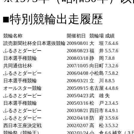
■特別競輪出走履歴
競輪名称
開催初日
競輪場
成績
読売新聞社杯全日本選抜競輪
2009/08/01
大 垣
7.6.4.6
ふるさとダービー
2008/08/23
福 井
5.5.7.6
日本選手権競輪
2008/03/18
静 岡
7.8.8
共同通信社杯
2007/10/05
向日町
7.3.2.6
ふるさとダービー
2006/04/08
小松島
7.5.8.2
日本選手権競輪
2006/03/21
立 川
8.8.5
オールスター競輪
2005/09/15
名古屋
4.4.8.6
ふるさとダービー
2005/04/23
武 雄
失
日本選手権競輪
2005/03/16
松 戸
2.3.4.5
ふるさとダービー
2003/08/21
四日市
8.4.9.1
ふるさとダービー
2002/04/18
防 府
3.5.9.6
西日本王座決定戦
2002/02/07
高 松
3.5.3.2
競輪祭（競輪王）
2002/01/24
小 倉
6.6 補充（