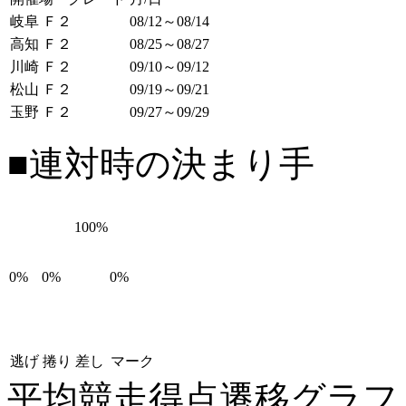
岐阜 Ｆ２
08/12～08/14
高知 Ｆ２
08/25～08/27
川崎 Ｆ２
09/10～09/12
松山 Ｆ２
09/19～09/21
玉野 Ｆ２
09/27～09/29
■連対時の決まり手
100%
0%
0%
0%
逃げ
捲り
差し
マーク
平均競走得点遷移グラ