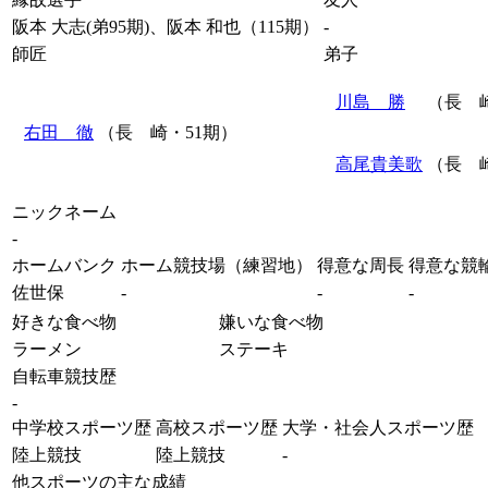
阪本 大志(弟95期)、阪本 和也（115期）
-
師匠
弟子
川島 勝
（長 
右田 徹
（長 崎・51期）
高尾貴美歌
（長 崎
ニックネーム
-
ホームバンク
ホーム競技場（練習地）
得意な周長
得意な競
佐世保
-
-
-
好きな食べ物
嫌いな食べ物
ラーメン
ステーキ
自転車競技歴
-
中学校スポーツ歴
高校スポーツ歴
大学・社会人スポーツ歴
陸上競技
陸上競技
-
他スポーツの主な成績