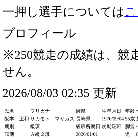
一押し選手については
こ
プロフィール
※250競走の成績は、
せん。
2026/08/03 02:35 更新
氏名
フリガナ
府県
生年月日
年齢
阪本 正和
サカモト マサカズ
長崎県
1970/09/04
55歳
期別
級班
級班所属日
次期級班
脚質
70期
Ａ級２班
2026/01/01
-
追