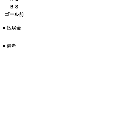
ＢＳ
ゴール前
■ 払戻金
■ 備考