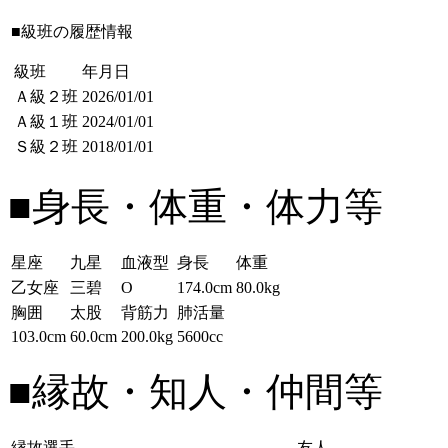
■級班の履歴情報
級班
年月日
Ａ級２班
2026/01/01
Ａ級１班
2024/01/01
Ｓ級２班
2018/01/01
■身長・体重・体力等
星座
九星
血液型
身長
体重
乙女座
三碧
O
174.0cm
80.0kg
胸囲
太股
背筋力
肺活量
103.0cm
60.0cm
200.0kg
5600cc
■縁故・知人・仲間等
縁故選手
友人