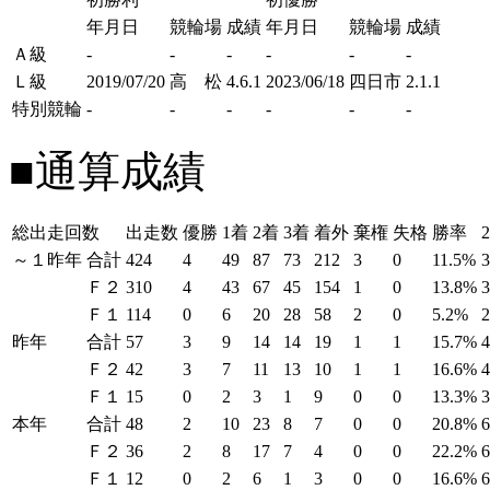
年月日
競輪場
成績
年月日
競輪場
成績
Ａ級
-
-
-
-
-
-
Ｌ級
2019/07/20
高 松
4.6.1
2023/06/18
四日市
2.1.1
特別競輪
-
-
-
-
-
-
■通算成績
総出走回数
出走数
優勝
1着
2着
3着
着外
棄権
失格
勝率
～１昨年
合計
424
4
49
87
73
212
3
0
11.5%
Ｆ２
310
4
43
67
45
154
1
0
13.8%
Ｆ１
114
0
6
20
28
58
2
0
5.2%
昨年
合計
57
3
9
14
14
19
1
1
15.7%
Ｆ２
42
3
7
11
13
10
1
1
16.6%
Ｆ１
15
0
2
3
1
9
0
0
13.3%
本年
合計
48
2
10
23
8
7
0
0
20.8%
Ｆ２
36
2
8
17
7
4
0
0
22.2%
Ｆ１
12
0
2
6
1
3
0
0
16.6%