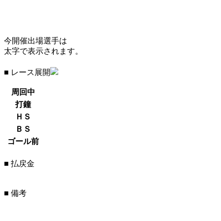
今開催出場選手は
太字で表示されます。
■ レース展開
周回中
打鐘
ＨＳ
ＢＳ
ゴール前
■ 払戻金
■ 備考