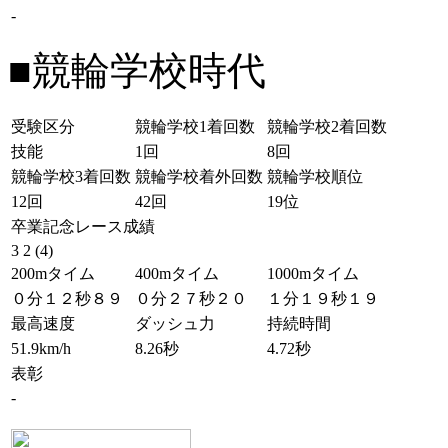
-
■競輪学校時代
受験区分
競輪学校1着回数
競輪学校2着回数
技能
1回
8回
競輪学校3着回数
競輪学校着外回数
競輪学校順位
12回
42回
19位
卒業記念レース成績
3 2 (4)
200mタイム
400mタイム
1000mタイム
０分１２秒８９
０分２７秒２０
１分１９秒１９
最高速度
ダッシュ力
持続時間
51.9km/h
8.26秒
4.72秒
表彰
-