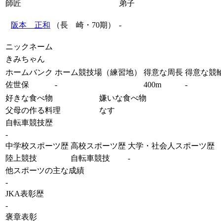
師匠
弟子
阪本 正和
（長 崎・70期）
-
ニックネーム
きみちゃん
ホームバンク
ホーム競技場（練習地）
得意な周長
得意な競
佐世保
-
400m
-
好きな食べ物
嫌いな食べ物
父母の作る料理
なす
自転車競技歴
-
中学校スポーツ歴
高校スポーツ歴
大学・社会人スポーツ歴
陸上競技
自転車競技
-
他スポーツの主な成績
-
JKA表彰歴
-
褒章表彰