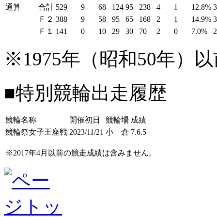
通算
合計
529
9
68
124
95
238
4
1
12.8%
Ｆ２
388
9
58
95
65
168
2
1
14.9%
Ｆ１
141
0
10
29
30
70
2
0
7.0%
※1975年（昭和50年
■特別競輪出走履歴
競輪名称
開催初日
競輪場
成績
競輪祭女子王座戦
2023/11/21
小 倉
7.6.5
※2017年4月以前の競走成績は含みません。