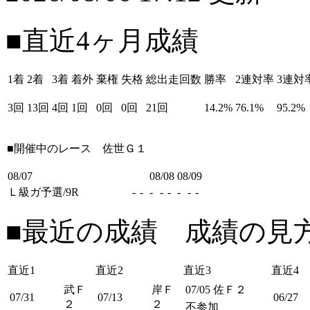
■直近4ヶ月成績
1着
2着
3着
着外
棄権
失格
総出走回数
勝率
2連対率
3連対
3回
13回
4回
1回
0回
0回
21回
14.2%
76.1%
95.2%
■開催中のレース
佐世Ｇ１
08/07
08/08
08/09
Ｌ級ガ予選/9R
-
-
-
-
-
-
-
-
■最近の成績 成績の見
直近1
直近2
直近3
直近4
武Ｆ
岸Ｆ
07/05
佐Ｆ２
07/31
07/13
06/27
２
２
不参加