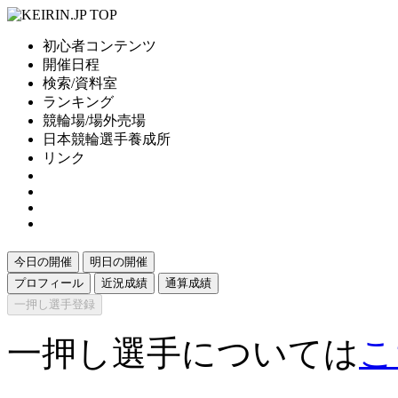
初心者コンテンツ
開催日程
検索/資料室
ランキング
競輪場/場外売場
日本競輪選手養成所
リンク
今日の開催
明日の開催
プロフィール
近況成績
通算成績
一押し選手登録
一押し選手については
こ