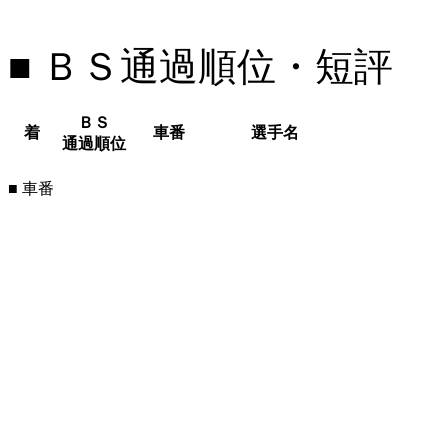
■ ＢＳ通過順位・短評
ＢＳ
着
車番
選手名
通過順位
■ 車番