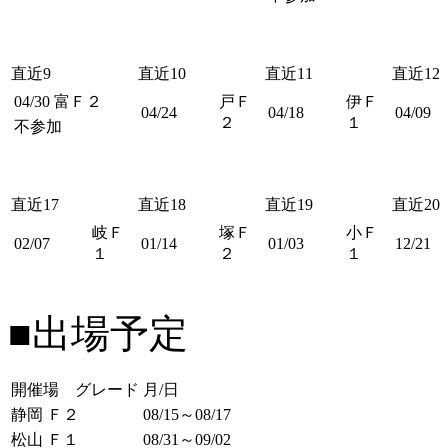
直近9
直近10
直近11
直近12
04/30
富Ｆ２
戸Ｆ
伊Ｆ
04/24
04/18
04/09
２
１
不参加
直近17
直近18
直近19
直近20
岐Ｆ
塚Ｆ
小Ｆ
02/07
01/14
01/03
12/21
１
２
１
■出場予定
開催場 グレード
月/日
静岡 Ｆ２
08/15～08/17
松山 Ｆ１
08/31～09/02