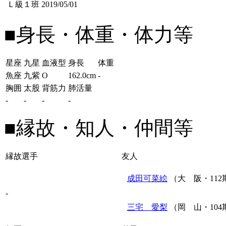
Ｌ級１班
2019/05/01
■身長・体重・体力等
星座
九星
血液型
身長
体重
魚座
九紫
O
162.0cm
-
胸囲
太股
背筋力
肺活量
-
-
-
-
■縁故・知人・仲間等
縁故選手
友人
成田可菜絵
（大 阪・112
-
三宅 愛梨
（岡 山・104