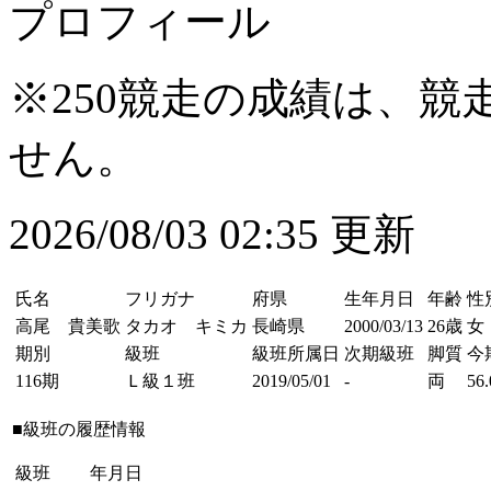
プロフィール
※250競走の成績は、
せん。
2026/08/03 02:35 更新
氏名
フリガナ
府県
生年月日
年齢
性
高尾 貴美歌
タカオ キミカ
長崎県
2000/03/13
26歳
女
期別
級班
級班所属日
次期級班
脚質
今
116期
Ｌ級１班
2019/05/01
-
両
56.
■級班の履歴情報
級班
年月日