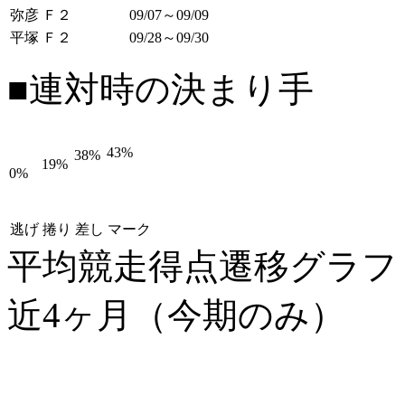
弥彦 Ｆ２
09/07～09/09
平塚 Ｆ２
09/28～09/30
■連対時の決まり手
43%
38%
19%
0%
逃げ
捲り
差し
マーク
平均競走得点遷移グラ
近4ヶ月（今期のみ）