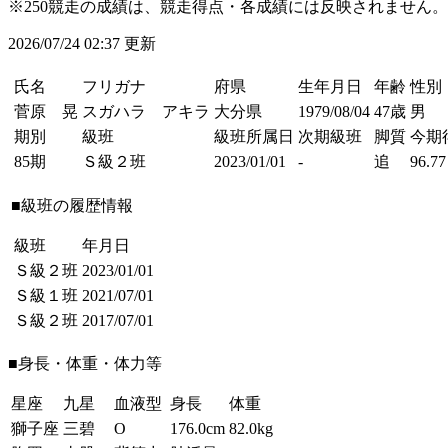
※250競走の成績は、競走得点・各成績には反映されません。
2026/07/24 02:37 更新
氏名
フリガナ
府県
生年月日
年齢
性別
菅原 晃
スガハラ アキラ
大分県
1979/08/04
47歳
男
期別
級班
級班所属日
次期級班
脚質
今期
85期
Ｓ級２班
2023/01/01
-
追
96.77
■級班の履歴情報
級班
年月日
Ｓ級２班
2023/01/01
Ｓ級１班
2021/07/01
Ｓ級２班
2017/07/01
■身長・体重・体力等
星座
九星
血液型
身長
体重
獅子座
三碧
O
176.0cm
82.0kg