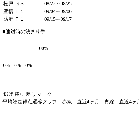
松戸 Ｇ３
08/22～08/25
豊橋 Ｆ１
09/04～09/06
防府 Ｆ１
09/15～09/17
■連対時の決まり手
100%
0%
0%
0%
逃げ
捲り
差し
マーク
平均競走得点遷移グラフ
赤線：直近4ヶ月
青線：直近4ヶ