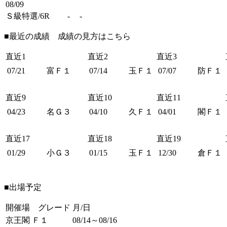
08/09
Ｓ級特選/6R
-
-
■最近の成績 成績の見方は
こちら
直近1
直近2
直近3
07/21
富Ｆ１
07/14
玉Ｆ１
07/07
防Ｆ１
直近9
直近10
直近11
04/23
名Ｇ３
04/10
久Ｆ１
04/01
閣Ｆ１
直近17
直近18
直近19
01/29
小Ｇ３
01/15
玉Ｆ１
12/30
倉Ｆ１
■出場予定
開催場 グレード
月/日
京王閣 Ｆ１
08/14～08/16