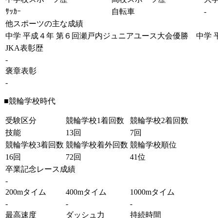
ｻｯｶｰ
自転車
-
他スポーツの主な成績
中学 平成４年 第６回瀬戸内ジュニアユース大会優勝 中学 
JKA表彰歴
-
褒章表彰
-
■競輪学校時代
受験区分
競輪学校1着回数
競輪学校2着回数
技能
13回
7回
競輪学校3着回数
競輪学校着外回数
競輪学校順位
16回
72回
41位
卒業記念レース成績
-
200mタイム
400mタイム
1000mタイム
-
-
-
最高速度
ダッシュ力
持続時間