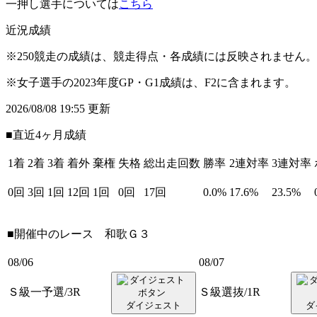
一押し選手については
こちら
近況成績
※250競走の成績は、競走得点・各成績には反映されません。
※女子選手の2023年度GP・G1成績は、F2に含まれます。
2026/08/08 19:55 更新
■直近4ヶ月成績
1着
2着
3着
着外
棄権
失格
総出走回数
勝率
2連対率
3連対率
0回
3回
1回
12回
1回
0回
17回
0.0%
17.6%
23.5%
■開催中のレース
和歌Ｇ３
08/06
08/07
Ｓ級一予選/3R
Ｓ級選抜/1R
ダイジェスト
ダ