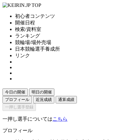
初心者コンテンツ
開催日程
検索/資料室
ランキング
競輪場/場外売場
日本競輪選手養成所
リンク
今日の開催
明日の開催
プロフィール
近況成績
通算成績
一押し選手登録
一押し選手については
こちら
プロフィール