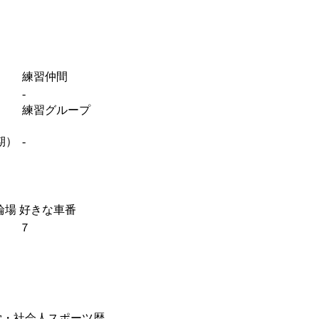
練習仲間
-
練習グループ
期）
-
輪場
好きな車番
７
学・社会人スポーツ歴