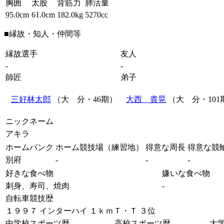
胸囲
太股
背筋力
肺活量
95.0cm
61.0cm
182.0kg
5270cc
■縁故・知人・仲間等
縁故選手
友人
-
-
師匠
弟子
三好林太郎
（大 分・46期）
大西 貴晃
（大 分・101
ニックネーム
アキラ
ホームバンク
ホーム競技場（練習地）
得意な周長
得意な競
別府
-
-
-
好きな食べ物
嫌いな食べ物
刺身、寿司、焼肉
-
自転車競技歴
１９９７ インターハイ １ｋｍＴ・Ｔ ３位
中学校スポーツ歴
高校スポーツ歴
大