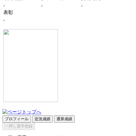
-
-
-
表彰
-
プロフィール
近況成績
通算成績
一押し選手登録