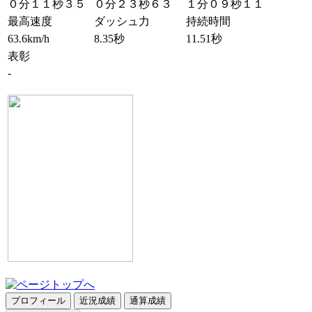
０分１１秒３５
０分２３秒６３
１分０９秒１１
最高速度
ダッシュ力
持続時間
63.6km/h
8.35秒
11.51秒
表彰
-
プロフィール
近況成績
通算成績