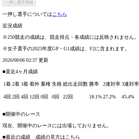
一押し選手登録
一押し選手については
こちら
近況成績
※250競走の成績は、競走得点・各成績には反映されません。
※女子選手の2023年度GP・G1成績は、F2に含まれます。
2026/08/06 02:37 更新
■直近4ヶ月成績
1着
2着
3着
着外
棄権
失格
総出走回数
勝率
2連対率
3連対率
4回
2回
4回
12回
0回
0回
22回
18.1%
27.2%
45.4%
■開催中のレース
現在、開催中のレースには出場しておりません。
■最近の成績 成績の見方は
こちら