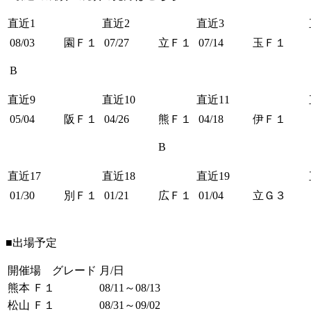
直近1
直近2
直近3
08/03
園Ｆ１
07/27
立Ｆ１
07/14
玉Ｆ１
B
直近9
直近10
直近11
05/04
阪Ｆ１
04/26
熊Ｆ１
04/18
伊Ｆ１
B
直近17
直近18
直近19
01/30
別Ｆ１
01/21
広Ｆ１
01/04
立Ｇ３
■出場予定
開催場 グレード
月/日
熊本 Ｆ１
08/11～08/13
松山 Ｆ１
08/31～09/02