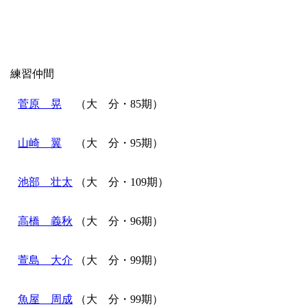
練習仲間
菅原 晃
（大 分・85期）
山崎 翼
（大 分・95期）
池部 壮太
（大 分・109期）
高橋 義秋
（大 分・96期）
）
萱島 大介
（大 分・99期）
魚屋 周成
（大 分・99期）