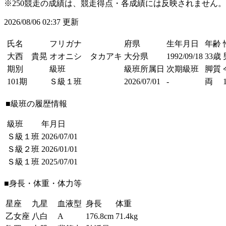
※250競走の成績は、競走得点・各成績には反映されません。
2026/08/06 02:37 更新
氏名
フリガナ
府県
生年月日
年齢
大西 貴晃
オオニシ タカアキ
大分県
1992/09/18
33歳
期別
級班
級班所属日
次期級班
脚質
101期
Ｓ級１班
2026/07/01
-
両
■級班の履歴情報
級班
年月日
Ｓ級１班
2026/07/01
Ｓ級２班
2026/01/01
Ｓ級１班
2025/07/01
■身長・体重・体力等
星座
九星
血液型
身長
体重
乙女座
八白
A
176.8cm
71.4kg