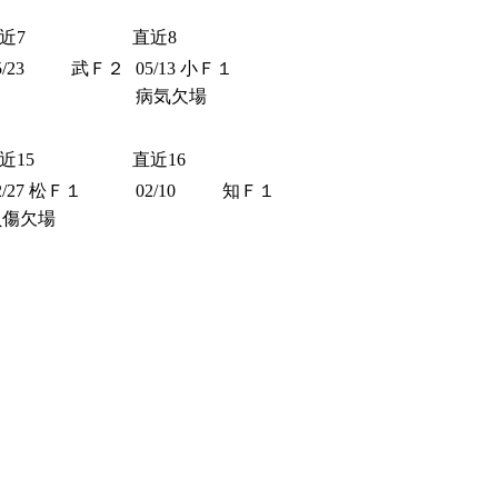
近7
直近8
5/23
武Ｆ２
05/13
小Ｆ１
病気欠場
近15
直近16
2/27
松Ｆ１
02/10
知Ｆ１
負傷欠場