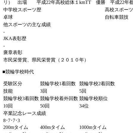
リ） 出場 平成22年高校総体１kmTT 優勝 平成22
中学校スポーツ歴
高校スポー
卓球
自転車競技
他スポーツの主な成績
-
JKA表彰歴
-
褒章表彰
市民栄誉賞、県民栄誉賞（２０１０年）
■競輪学校時代
受験区分
競輪学校1着回数
競輪学校2着回数
技能
3回
5回
競輪学校3着回数
競輪学校着外回数
競輪学校順位
10回
50回
34位
卒業記念レース成績
8･7･7･3
200mタイム
400mタイム
1000mタイム