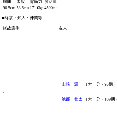
胸囲
太股
背筋力
肺活量
90.5cm
58.5cm
171.0kg
4500cc
■縁故・知人・仲間等
縁故選手
友人
山崎 翼
（大 分・95期）
-
池部 壮太
（大 分・109期