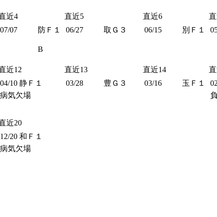
直近4
直近5
直近6
直
07/07
防Ｆ１
06/27
取Ｇ３
06/15
別Ｆ１
0
B
直近12
直近13
直近14
直
04/10
静Ｆ１
03/28
豊Ｇ３
03/16
玉Ｆ１
0
病気欠場
直近20
12/20
和Ｆ１
病気欠場