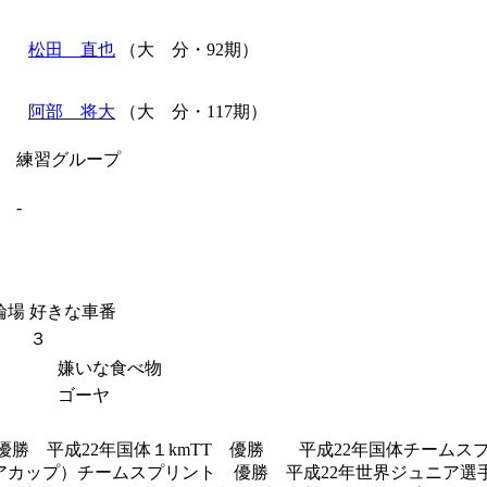
松田 直也
（大 分・92期）
阿部 将大
（大 分・117期）
練習グループ
-
輪場
好きな車番
３
嫌いな食べ物
ゴーヤ
T 優勝 平成22年国体１kmTT 優勝 平成22年国体チームス
ジアカップ）チームスプリント 優勝 平成22年世界ジュニア