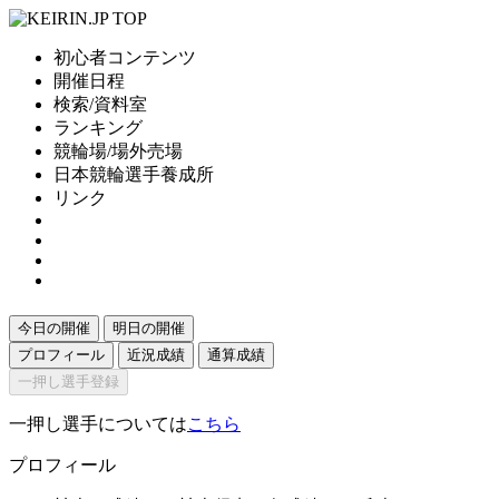
初心者コンテンツ
開催日程
検索/資料室
ランキング
競輪場/場外売場
日本競輪選手養成所
リンク
今日の開催
明日の開催
プロフィール
近況成績
通算成績
一押し選手登録
一押し選手については
こちら
プロフィール