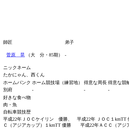
師匠
弟子
菅原 晃
（大 分・85期）
-
ニックネーム
たかにゃん、西くん
ホームバンク
ホーム競技場（練習地）
得意な周長
得意な競
別府
-
-
-
好きな食べ物
肉・魚
自転車競技歴
平成22年ＪＯＣケイリン 優勝、 平成22年 ＪＯＣ１kmT
Ｃ（アジアカップ）１kmTT 優勝 平成22年ＡＣＣ（ア