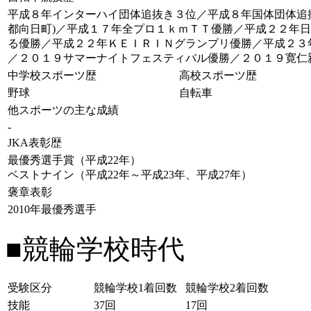
平成８年インターハイ団体追抜き３位／平成８年国体団体追
都向日町)／平成１７年全プロ１ｋｍＴＴ優勝／平成２２年
る優勝／平成２２年ＫＥＩＲＩＮグランプリ優勝／平成２３
／２０１９サマーナイトフェスティバル優勝／２０１９寛仁
中学校スポーツ歴
高校スポーツ歴
野球
自転車
他スポーツの主な成績
-
JKA表彰歴
最優秀選手賞（平成22年）
ベストナイン（平成22年～平成23年、平成27年）
褒章表彰
2010年最優秀選手
■競輪学校時代
受験区分
競輪学校1着回数
競輪学校2着回数
技能
37回
17回