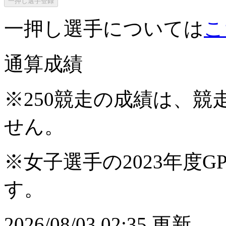
一押し選手登録
一押し選手については
こ
通算成績
※250競走の成績は、
せん。
※女子選手の2023年度G
す。
2026/08/03 02:35 更新