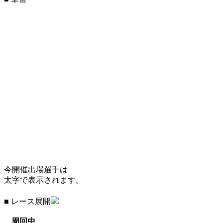
今開催出場選手は
太字で表示されます。
■ レース展開
周回中