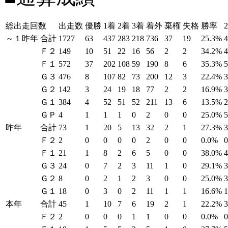
総出走回数
出走数
優勝
1着
2着
3着
着外
棄権
失格
勝率
～１昨年
合計
1727
63
437
283
218
736
37
19
25.3%
Ｆ２
149
10
51
22
16
56
2
2
34.2%
Ｆ１
572
37
202
108
59
190
8
6
35.3%
Ｇ３
476
8
107
82
73
200
12
3
22.4%
Ｇ２
142
3
24
19
18
77
2
2
16.9%
Ｇ１
384
4
52
51
52
211
13
6
13.5%
ＧＰ
4
1
1
1
0
2
0
0
25.0%
昨年
合計
73
1
20
5
13
32
2
1
27.3%
Ｆ２
2
0
0
0
0
2
0
0
0.0%
Ｆ１
21
1
8
2
6
5
0
0
38.0%
Ｇ３
24
0
7
2
3
11
1
0
29.1%
Ｇ２
8
0
2
1
2
3
0
0
25.0%
Ｇ１
18
0
3
0
2
11
1
1
16.6%
本年
合計
45
1
10
7
6
19
2
1
22.2%
Ｆ２
2
0
0
0
1
1
0
0
0.0%