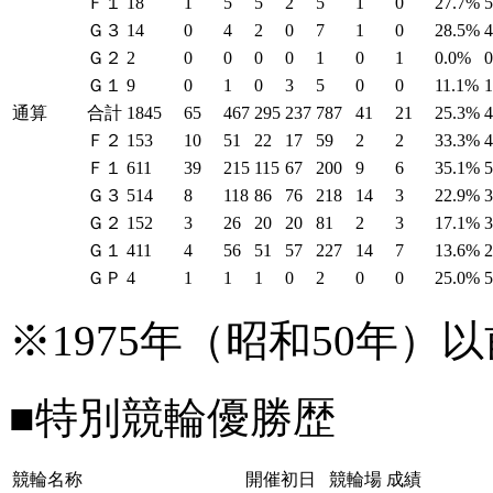
Ｆ１
18
1
5
5
2
5
1
0
27.7%
Ｇ３
14
0
4
2
0
7
1
0
28.5%
Ｇ２
2
0
0
0
0
1
0
1
0.0%
Ｇ１
9
0
1
0
3
5
0
0
11.1%
1
通算
合計
1845
65
467
295
237
787
41
21
25.3%
Ｆ２
153
10
51
22
17
59
2
2
33.3%
Ｆ１
611
39
215
115
67
200
9
6
35.1%
Ｇ３
514
8
118
86
76
218
14
3
22.9%
Ｇ２
152
3
26
20
20
81
2
3
17.1%
Ｇ１
411
4
56
51
57
227
14
7
13.6%
ＧＰ
4
1
1
1
0
2
0
0
25.0%
※1975年（昭和50年
■特別競輪優勝歴
競輪名称
開催初日
競輪場
成績