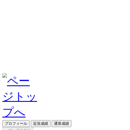
プロフィール
近況成績
通算成績