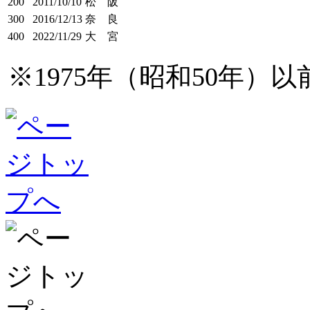
200
2011/10/10
松 阪
300
2016/12/13
奈 良
400
2022/11/29
大 宮
※1975年（昭和50年