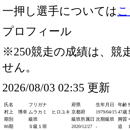
一押し選手については
こ
プロフィール
※250競走の成績は、
せん。
2026/08/03 02:35 更新
氏名
フリガナ
府県
生年月日
年齢
村上 博幸
ムラカミ ヒロユキ
京都府
1979/04/15
47歳
期別
級班
級班所属日
次期級班
脚質
86期
Ｓ級１班
2020/12/27
-
追