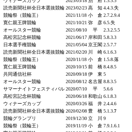
ウィナーズカップ
2023/03/18
別 府
1.5.5.5
読売新聞社杯全日本選抜競輪
2023/02/23
高 知
4.4.3.失
競輪祭（競輪王）
2021/11/18
小 倉
2.7.2.9.4
寛仁親王牌競輪
2021/10/21
弥 彦
6.5.失
オールスター競輪
2021/08/10
平
2.3.2.5.5
高松宮記念杯競輪
2021/06/17
岸和田
5.8.3.3
日本選手権競輪
2021/05/04
京王閣
2.5.7.7
読売新聞社杯全日本選抜競輪
2021/02/20
川 崎
6.1.6.3
競輪祭（競輪王）
2020/11/18
小 倉
1.5.8.落
寛仁親王牌競輪
2020/10/15
前 橋
8.4.8.5
共同通信社杯
2020/09/18
伊 東
5
オールスター競輪
2020/08/12
名古屋
8.8.3.5
サマーナイトフェスティバル
2020/07/10
平
5.6.6
高松宮記念杯競輪
2020/06/18
和歌山
6.1.8.3
ウィナーズカップ
2020/03/26
福 井
2.4.4.6
読売新聞社杯全日本選抜競輪
2020/02/08
豊 橋
5.1.3.
7
競輪グランプリ
2019/12/30
立 川
9
競輪祭（競輪王）
2019/11/19
小 倉
7.9.1.6.1