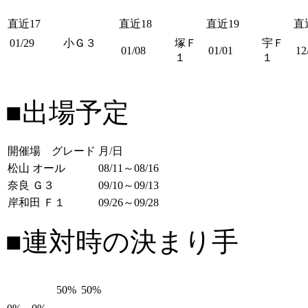
直近17
直近18
直近19
直
01/29
小Ｇ３
塚Ｆ
宇Ｆ
01/08
01/01
12
１
１
■出場予定
開催場 グレード
月/日
松山 オール
08/11～08/16
奈良 Ｇ３
09/10～09/13
岸和田 Ｆ１
09/26～09/28
■連対時の決まり手
50%
50%