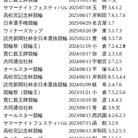
サマーナイトフェスティバル
2025/07/18
玉 野
3.6.1.2
高松宮記念杯競輪
2025/06/17
岸和田
7.6.1.7.6
日本選手権競輪
2025/04/29
名古屋
1.7
ウィナーズカップ
2025/03/20
伊 東
5.1.7.3
読売新聞社杯全日本選抜競輪
2025/02/21
豊 橋
3.3.7.8
競輪祭（競輪王）
2024/11/19
小 倉
7.2.4.2.
8
寛仁親王牌競輪
2024/10/17
弥 彦
2.3.5.8
共同通信社杯
2024/09/13
宇都宮
2.7.2.5
オールスター競輪
2024/08/13
平 塚
6.4.5.3
高松宮記念杯競輪
2024/06/11
岸和田
8.5.3.4.4
読売新聞社杯全日本選抜競輪
2024/02/09
岐 阜
2.4.7.6
競輪祭（競輪王）
2023/11/21
小 倉
7.5.2.5.6
寛仁親王牌競輪
2023/10/19
弥 彦
1.6.4.3
共同通信社杯
2023/09/15
青 森
3.9.欠
オールスター競輪
2023/08/15
西武園
4.2.6.2.3
サマーナイトフェスティバル
2023/07/15
函 館
3.2.9
高松宮記念杯競輪
2023/06/13
岸和田
3.3.2.5.3