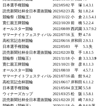
日本選手権競輪
2023/05/02
平 塚
1.4.3.1
読売新聞社杯全日本選抜競輪
2023/02/23
高 知
1.8.2.4
競輪祭（競輪王）
2022/11/22
小 倉
2.1.5.4.1
寛仁親王牌競輪
2022/10/20
前 橋
5.2.2.4
オールスター競輪
2022/08/09
西武園
3.3.7.9.2
サマーナイトフェスティバル
2022/07/16
玉 野
4.7.6
高松宮記念杯競輪
2022/06/16
岸和田
2.9.3.1
日本選手権競輪
2022/05/03
平
5.3.失
読売新聞社杯全日本選抜競輪
2022/02/20
取 手
1.8.1.5
競輪祭（競輪王）
2021/11/18
小 倉
3.3.3.3.
9
寛仁親王牌競輪
2021/10/21
弥 彦
8.1.1.3
オールスター競輪
2021/08/10
平
4.5.7.1
サマーナイトフェスティバル
2021/07/16
函 館
9.4.2
高松宮記念杯競輪
2021/06/17
岸和田
6.1.1.2
日本選手権競輪
2021/05/04
京王閣
5.5.8
ウィナーズカップ
2021/03/25
松 阪
1.5.8.1
読売新聞社杯全日本選抜競輪
2021/02/20
川 崎
7.8.9.2
競輪祭（競輪王）
2020/11/18
小 倉
9.6.9.落