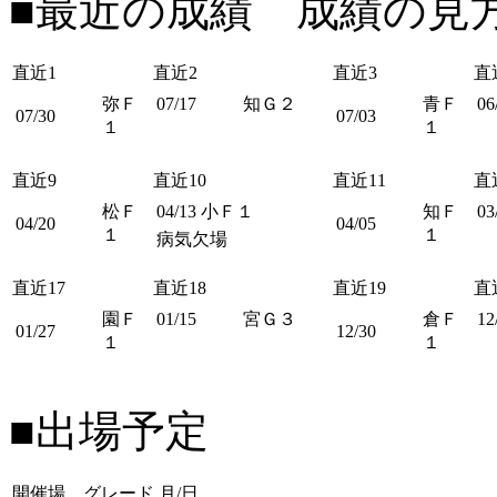
■最近の成績 成績の見
直近1
直近2
直近3
直
弥Ｆ
07/17
知Ｇ２
青Ｆ
06
07/30
07/03
１
１
直近9
直近10
直近11
直
松Ｆ
04/13
小Ｆ１
知Ｆ
03
04/20
04/05
１
１
病気欠場
直近17
直近18
直近19
直
園Ｆ
01/15
宮Ｇ３
倉Ｆ
12
01/27
12/30
１
１
■出場予定
開催場 グレード
月/日