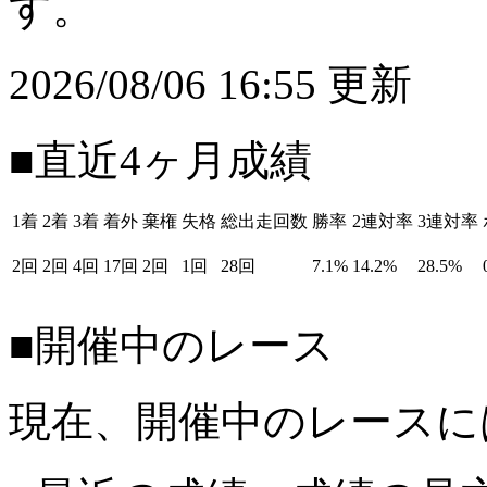
す。
2026/08/06 16:55 更新
■直近4ヶ月成績
1着
2着
3着
着外
棄権
失格
総出走回数
勝率
2連対率
3連対率
2回
2回
4回
17回
2回
1回
28回
7.1%
14.2%
28.5%
■開催中のレース
現在、開催中のレースに