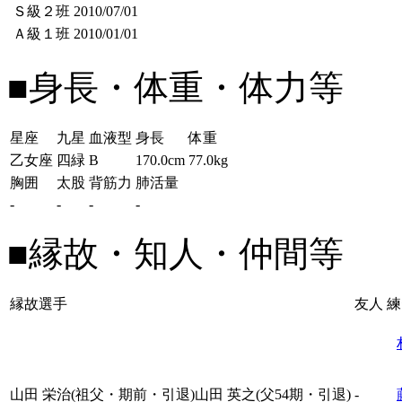
Ｓ級２班
2010/07/01
Ａ級１班
2010/01/01
■身長・体重・体力等
星座
九星
血液型
身長
体重
乙女座
四緑
B
170.0cm
77.0kg
胸囲
太股
背筋力
肺活量
-
-
-
-
■縁故・知人・仲間等
縁故選手
友人
練
山田 栄治(祖父・期前・引退)山田 英之(父54期・引退)
-