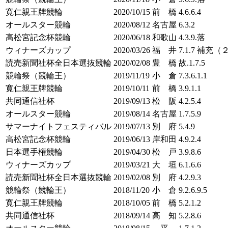
寛仁親王牌競輪
2020/10/15
前 橋
4.6.6.4
オールスター競輪
2020/08/12
名古屋
6.3.2
高松宮記念杯競輪
2020/06/18
和歌山
4.3.9.落
ウィナーズカップ
2020/03/26
福 井
7.1.7 補充
読売新聞社杯全日本選抜競輪
2020/02/08
豊 橋
故.1.7.5
競輪祭（競輪王）
2019/11/19
小 倉
7.3.6.1.1
寛仁親王牌競輪
2019/10/11
前 橋
3.9.1.1
共同通信社杯
2019/09/13
松 阪
4.2.5.4
オールスター競輪
2019/08/14
名古屋
1.7.5.9
サマーナイトフェスティバル
2019/07/13
別 府
5.4.9
高松宮記念杯競輪
2019/06/13
岸和田
4.9.2.4
日本選手権競輪
2019/04/30
松 戸
3.9.8.6
ウィナーズカップ
2019/03/21
大 垣
6.1.6.6
読売新聞社杯全日本選抜競輪
2019/02/08
別 府
4.2.9.3
競輪祭（競輪王）
2018/11/20
小 倉
9.2.6.9.5
寛仁親王牌競輪
2018/10/05
前 橋
5.2.1.2
共同通信社杯
2018/09/14
高 知
5.2.8.6