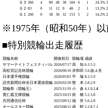
Ｇ３
366
4
89
48
38
184
6
1
24.3%
Ｇ２
83
0
11
12
9
48
2
1
13.2%
Ｇ１
266
0
38
36
32
153
5
2
14.2%
※1975年（昭和50年
■特別競輪出走履歴
競輪名称
開催初日
競輪場
成績
サマーナイトフェスティバル
2026/07/17
高 知
6.3.5.3
高松宮記念杯競輪
2026/06/16
岸和田
5.6.故.4.失
日本選手権競輪
2026/05/01
平 塚
8.3.5.9
読売新聞社杯全日本選抜競輪
2026/02/20
熊 本
2.8.2.9
競輪祭（競輪王）
2025/11/19
小 倉
4.1.9.2.
4
寛仁親王牌競輪
2025/10/23
前 橋
5.2.3.8
共同通信社杯
2025/09/12
福 井
5.6.2.8
オールスター競輪
2025/08/12
函 館
2.2.8.7.1