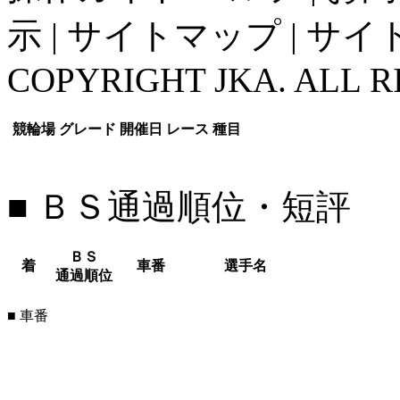
示
|
サイトマップ
|
サイ
COPYRIGHT JKA. ALL R
競輪場
グレード
開催日
レース
種目
■ ＢＳ通過順位・短評
ＢＳ
着
車番
選手名
通過順位
■ 車番