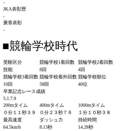
-
JKA表彰歴
-
褒章表彰
-
■競輪学校時代
受験区分
競輪学校1着回数
競輪学校2着回数
技能
8回
4回
競輪学校3着回数
競輪学校着外回数
競輪学校順位
10回
58回
40位
卒業記念レース成績
5.1.7.9
200mタイム
400mタイム
1000mタイム
０分１１秒３９
０分２３秒７６
１分１０秒３８
最高速度
ダッシュ力
持続時間
64.5km/h
8.13秒
14.28秒