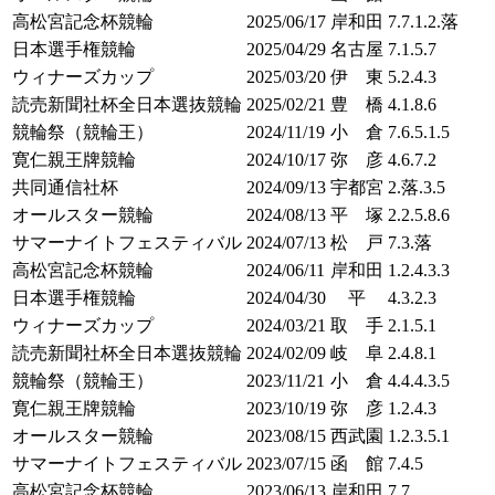
高松宮記念杯競輪
2025/06/17
岸和田
7.7.1.2.落
日本選手権競輪
2025/04/29
名古屋
7.1.5.7
ウィナーズカップ
2025/03/20
伊 東
5.2.4.3
読売新聞社杯全日本選抜競輪
2025/02/21
豊 橋
4.1.8.6
競輪祭（競輪王）
2024/11/19
小 倉
7.6.5.1.5
寛仁親王牌競輪
2024/10/17
弥 彦
4.6.7.2
共同通信社杯
2024/09/13
宇都宮
2.落.3.5
オールスター競輪
2024/08/13
平 塚
2.2.5.8.6
サマーナイトフェスティバル
2024/07/13
松 戸
7.3.落
高松宮記念杯競輪
2024/06/11
岸和田
1.2.4.3.3
日本選手権競輪
2024/04/30
平
4.3.2.3
ウィナーズカップ
2024/03/21
取 手
2.1.5.1
読売新聞社杯全日本選抜競輪
2024/02/09
岐 阜
2.4.8.1
競輪祭（競輪王）
2023/11/21
小 倉
4.4.4.3.5
寛仁親王牌競輪
2023/10/19
弥 彦
1.2.4.3
オールスター競輪
2023/08/15
西武園
1.2.3.5.1
サマーナイトフェスティバル
2023/07/15
函 館
7.4.5
高松宮記念杯競輪
2023/06/13
岸和田
7.7