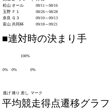
松山 オール
08/11～08/16
玉野 Ｆ１
08/26～08/28
奈良 Ｇ３
09/10～09/13
富山 共同杯
09/18～09/21
■連対時の決まり手
100%
0%
0%
0%
逃げ
捲り
差し
マーク
平均競走得点遷移グラ