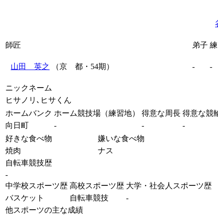
師匠
弟子
練
山田 英之
（京 都・54期）
-
-
ニックネーム
ヒサノリ､ヒサくん
ホームバンク
ホーム競技場（練習地）
得意な周長
得意な競
向日町
-
-
-
好きな食べ物
嫌いな食べ物
焼肉
ナス
自転車競技歴
-
中学校スポーツ歴
高校スポーツ歴
大学・社会人スポーツ歴
バスケット
自転車競技
-
他スポーツの主な成績