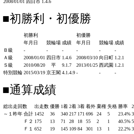
2008/01/01
四日市
1.4.6
■初勝利・初優勝
初勝利
初優勝
年月日
競輪場
成績
年月日
競輪場
成績
Ｂ級
-
-
-
-
-
-
Ａ級
2008/01/01
四日市
1.4.6
2008/03/10
向日町
1.2.1
Ｓ級
2010/08/20
平
9.1.7
2013/01/25
西武園
1.2.1
特別競輪
2015/03/19
京王閣
4.1.4.9
-
-
-
■通算成績
総出走回数
出走数
優勝
1着
2着
3着
着外
棄権
失格
勝率
～１昨年
合計
1452
36
340
217
171
696
24
5
23.4%
Ｆ２
175
13
71
28
18
55
2
1
40.5%
Ｆ１
652
19
145
109
84
301
13
1
22.2%