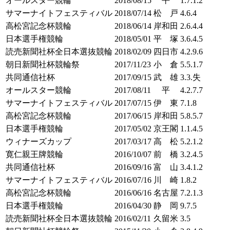
オールスター競輪
2018/08/15
平
1.7.1.2
サマーナイトフェスティバル
2018/07/14
松 戸
4.6.4
高松宮記念杯競輪
2018/06/14
岸和田
2.6.4.4
日本選手権競輪
2018/05/01
平 塚
3.6.4.5
読売新聞社杯全日本選抜競輪
2018/02/09
四日市
4.2.9.6
朝日新聞社杯競輪祭
2017/11/23
小 倉
5.5.1.7
共同通信社杯
2017/09/15
武 雄
3.3.失
オールスター競輪
2017/08/11
平
4.2.7.7
サマーナイトフェスティバル
2017/07/15
伊 東
7.1.8
高松宮記念杯競輪
2017/06/15
岸和田
5.8.5.7
日本選手権競輪
2017/05/02
京王閣
1.1.4.5
ウィナーズカップ
2017/03/17
高 松
5.2.1.2
寛仁親王牌競輪
2016/10/07
前 橋
3.2.4.5
共同通信社杯
2016/09/16
富 山
3.4.1.2
サマーナイトフェスティバル
2016/07/16
川 崎
1.8.2
高松宮記念杯競輪
2016/06/16
名古屋
7.2.1.3
日本選手権競輪
2016/04/30
静 岡
9.7.5
読売新聞社杯全日本選抜競輪
2016/02/11
久留米
3.5