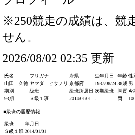
※250競走の成績は、
せん。
2026/08/02 02:35 更新
氏名
フリガナ
府県
生年月日
年齢
性
山田 久徳
ヤマダ ヒサノリ
京都府
1987/08/24
38歳
男
期別
級班
級班所属日
次期級班
脚質
今
93期
Ｓ級１班
2014/01/01
-
両
106
■級班の履歴情報
級班
年月日
Ｓ級１班
2014/01/01