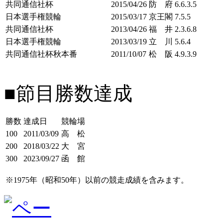
共同通信社杯
2015/04/26
防 府
6.6.3.5
日本選手権競輪
2015/03/17
京王閣
7.5.5
共同通信社杯
2013/04/26
福 井
2.3.6.8
日本選手権競輪
2013/03/19
立 川
5.6.4
共同通信社杯秋本番
2011/10/07
松 阪
4.9.3.9
■節目勝数達成
勝数
達成日
競輪場
100
2011/03/09
高 松
200
2018/03/22
大 宮
300
2023/09/27
函 館
※1975年（昭和50年）以前の競走成績を含みます。