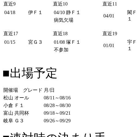
直近9
直近10
直近11
04/18
伊Ｆ１
04/10
静Ｆ１
閣Ｆ
04/01
１
病気欠場
直近17
直近18
直近19
01/15
宮Ｇ３
01/08
塚Ｆ１
宇Ｆ
01/01
１
不参加
■出場予定
開催場 グレード
月/日
松山 オール
08/11～08/16
小倉 Ｆ１
08/28～08/30
富山 共同杯
09/18～09/21
岐阜 Ｇ３
09/26～09/29