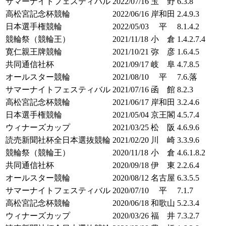
サマーナイトフェスティバル
2022/07/16
玉 野
6.3.8
高松宮記念杯競輪
2022/06/16
岸和田
2.4.9.3
日本選手権競輪
2022/05/03
平
8.1.4.2
競輪祭（競輪王）
2021/11/18
小 倉
1.4.2.7.4
寛仁親王牌競輪
2021/10/21
弥 彦
1.6.4.5
共同通信社杯
2021/09/17
岐 阜
4.7.8.5
オールスター競輪
2021/08/10
平
7.6.落
サマーナイトフェスティバル
2021/07/16
函 館
8.2.3
高松宮記念杯競輪
2021/06/17
岸和田
3.2.4.6
日本選手権競輪
2021/05/04
京王閣
4.5.7.4
ウィナーズカップ
2021/03/25
松 阪
4.6.9.6
読売新聞社杯全日本選抜競輪
2021/02/20
川 崎
3.3.9.6
競輪祭（競輪王）
2020/11/18
小 倉
4.6.1.8.2
共同通信社杯
2020/09/18
伊 東
2.2.6.4
オールスター競輪
2020/08/12
名古屋
6.3.5.5
サマーナイトフェスティバル
2020/07/10
平
7.1.7
高松宮記念杯競輪
2020/06/18
和歌山
5.2.3.4
ウィナーズカップ
2020/03/26
福 井
7.3.2.7