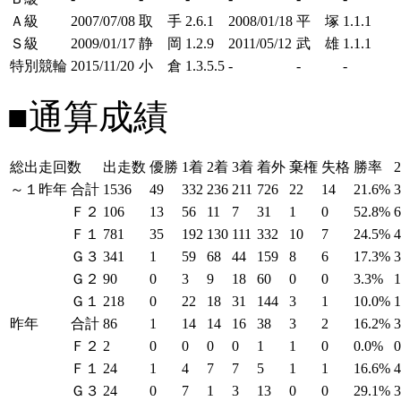
Ａ級
2007/07/08
取 手
2.6.1
2008/01/18
平 塚
1.1.1
Ｓ級
2009/01/17
静 岡
1.2.9
2011/05/12
武 雄
1.1.1
特別競輪
2015/11/20
小 倉
1.3.5.5
-
-
-
■通算成績
総出走回数
出走数
優勝
1着
2着
3着
着外
棄権
失格
勝率
～１昨年
合計
1536
49
332
236
211
726
22
14
21.6%
Ｆ２
106
13
56
11
7
31
1
0
52.8%
Ｆ１
781
35
192
130
111
332
10
7
24.5%
Ｇ３
341
1
59
68
44
159
8
6
17.3%
Ｇ２
90
0
3
9
18
60
0
0
3.3%
Ｇ１
218
0
22
18
31
144
3
1
10.0%
昨年
合計
86
1
14
14
16
38
3
2
16.2%
Ｆ２
2
0
0
0
0
1
1
0
0.0%
Ｆ１
24
1
4
7
7
5
1
1
16.6%
Ｇ３
24
0
7
1
3
13
0
0
29.1%