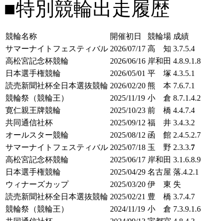
■特別競輪出走履歴
競輪名称
開催初日
競輪場
成績
サマーナイトフェスティバル
2026/07/17
高 知
3.7.5.4
高松宮記念杯競輪
2026/06/16
岸和田
4.8.9.1.8
日本選手権競輪
2026/05/01
平 塚
4.3.5.1
読売新聞社杯全日本選抜競輪
2026/02/20
熊 本
7.6.7.1
競輪祭（競輪王）
2025/11/19
小 倉
8.7.1.4.2
寛仁親王牌競輪
2025/10/23
前 橋
4.4.7.4
共同通信社杯
2025/09/12
福 井
3.4.3.2
オールスター競輪
2025/08/12
函 館
2.4.5.2.7
サマーナイトフェスティバル
2025/07/18
玉 野
2.3.3.
7
高松宮記念杯競輪
2025/06/17
岸和田
3.1.6.8.9
日本選手権競輪
2025/04/29
名古屋
落.4.2.1
ウィナーズカップ
2025/03/20
伊 東
失
読売新聞社杯全日本選抜競輪
2025/02/21
豊 橋
3.7.4.7
競輪祭（競輪王）
2024/11/19
小 倉
7.3.9.1.6