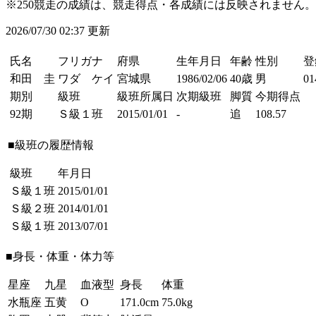
※250競走の成績は、競走得点・各成績には反映されません。
2026/07/30 02:37 更新
氏名
フリガナ
府県
生年月日
年齢
性別
登
和田 圭
ワダ ケイ
宮城県
1986/02/06
40歳
男
01
期別
級班
級班所属日
次期級班
脚質
今期得点
92期
Ｓ級１班
2015/01/01
-
追
108.57
■級班の履歴情報
級班
年月日
Ｓ級１班
2015/01/01
Ｓ級２班
2014/01/01
Ｓ級１班
2013/07/01
■身長・体重・体力等
星座
九星
血液型
身長
体重
水瓶座
五黄
O
171.0cm
75.0kg