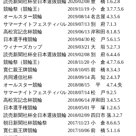
読売新聞社杯全日本選抜競輪
2020/02/08
豊 橋
1.6.2.8
競輪祭（競輪王）
2019/11/19
小 倉
3.7.7.5.6
オールスター競輪
2019/08/14
名古屋
4.3.5.6
サマーナイトフェスティバル
2019/07/13
別 府
7.1.3
高松宮記念杯競輪
2019/06/13
岸和田
8.1.8.5
日本選手権競輪
2019/04/30
松 戸
5.6.1.5
ウィナーズカップ
2019/03/21
大 垣
5.2.7.3
読売新聞社杯全日本選抜競輪
2019/02/08
別 府
6.4.4.6
競輪祭（競輪王）
2018/11/20
小 倉
4.7.7.6.6
寛仁親王牌競輪
2018/10/05
前 橋
8.3.4.3
共同通信社杯
2018/09/14
高 知
2.4.3.
7
オールスター競輪
2018/08/15
平
4.7.4.失
サマーナイトフェスティバル
2018/07/14
松 戸
9.2.5
高松宮記念杯競輪
2018/06/14
岸和田
3.4.5.5
日本選手権競輪
2018/05/01
平 塚
1.2.6.5
読売新聞社杯全日本選抜競輪
2018/02/09
四日市
落.3.2.7
朝日新聞社杯競輪祭
2017/11/23
小 倉
8.6.6.5
寛仁親王牌競輪
2017/10/06
前 橋
5.1.1.6