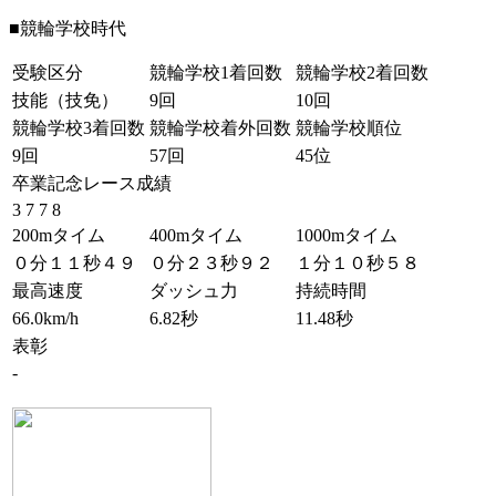
■競輪学校時代
受験区分
競輪学校1着回数
競輪学校2着回数
技能（技免）
9回
10回
競輪学校3着回数
競輪学校着外回数
競輪学校順位
9回
57回
45位
卒業記念レース成績
3 7 7 8
200mタイム
400mタイム
1000mタイム
０分１１秒４９
０分２３秒９２
１分１０秒５８
最高速度
ダッシュ力
持続時間
66.0km/h
6.82秒
11.48秒
表彰
-