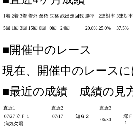
1着
2着
3着
着外
棄権
失格
総出走回数
勝率
2連対率
3連対率
5回
1回
3回
15回
0回
0回
24回
20.8%
25.0%
37.5%
■開催中のレース
現在、開催中のレースに
■最近の成績 成績の見
直近1
直近2
直近3
07/27
立Ｆ１
07/17
知Ｇ２
塚Ｆ
06/30
１
病気欠場