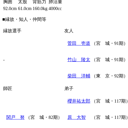
胸囲
太股
背筋力
肺活量
92.0cm
61.0cm
160.0kg
4000cc
■縁故・知人・仲間等
縁故選手
友人
菅田 壱道
（宮 城・91期）
-
竹山 陵太
（宮 城・91期）
柴田 洋輔
（東 京・92期）
師匠
弟子
櫻井祐太郎
（宮 城・117期
関戸 努
（宮 城・82期）
原 大智
（宮 城・117期