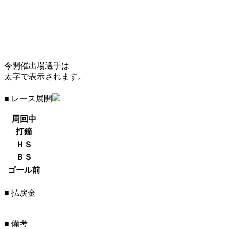
今開催出場選手は
太字で表示されます。
■ レース展開
周回中
打鐘
ＨＳ
ＢＳ
ゴール前
■ 払戻金
■ 備考