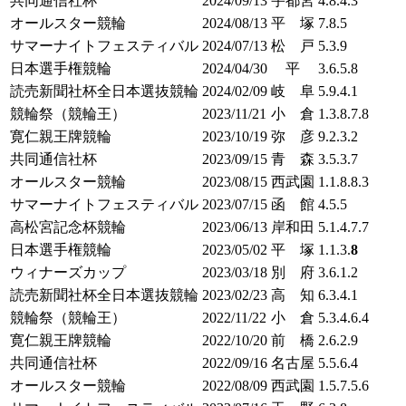
共同通信社杯
2024/09/13
宇都宮
4.8.4.3
オールスター競輪
2024/08/13
平 塚
7.8.5
サマーナイトフェスティバル
2024/07/13
松 戸
5.3.9
日本選手権競輪
2024/04/30
平
3.6.5.8
読売新聞社杯全日本選抜競輪
2024/02/09
岐 阜
5.9.4.1
競輪祭（競輪王）
2023/11/21
小 倉
1.3.8.7.8
寛仁親王牌競輪
2023/10/19
弥 彦
9.2.3.2
共同通信社杯
2023/09/15
青 森
3.5.3.7
オールスター競輪
2023/08/15
西武園
1.1.8.8.3
サマーナイトフェスティバル
2023/07/15
函 館
4.5.5
高松宮記念杯競輪
2023/06/13
岸和田
5.1.4.7.7
日本選手権競輪
2023/05/02
平 塚
1.1.3.
8
ウィナーズカップ
2023/03/18
別 府
3.6.1.2
読売新聞社杯全日本選抜競輪
2023/02/23
高 知
6.3.4.1
競輪祭（競輪王）
2022/11/22
小 倉
5.3.4.6.4
寛仁親王牌競輪
2022/10/20
前 橋
2.6.2.9
共同通信社杯
2022/09/16
名古屋
5.5.6.4
オールスター競輪
2022/08/09
西武園
1.5.7.5.6