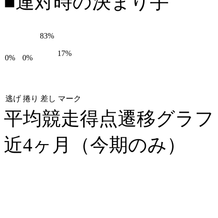
■連対時の決まり手
83%
17%
0%
0%
逃げ
捲り
差し
マーク
平均競走得点遷移グラ
近4ヶ月（今期のみ）