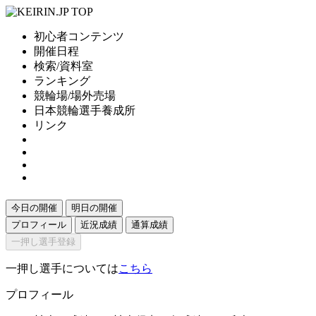
初心者コンテンツ
開催日程
検索/資料室
ランキング
競輪場/場外売場
日本競輪選手養成所
リンク
今日の開催
明日の開催
プロフィール
近況成績
通算成績
一押し選手登録
一押し選手については
こちら
プロフィール