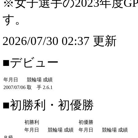
※女子選手の2023年度G
す。
2026/07/30 02:37 更新
■デビュー
年月日
競輪場
成績
2007/07/06
取 手
2.6.1
■初勝利・初優勝
初勝利
初優勝
年月日
競輪場
成績
年月日
競輪場
成績
Ｂ級
-
-
-
-
-
-