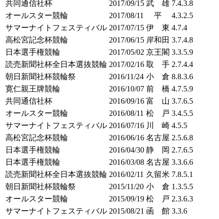
共同通信社杯
2017/09/15
武 雄
7.4.3.8
オールスター競輪
2017/08/11
平
4.3.2.5
サマーナイトフェスティバル
2017/07/15
伊 東
4.7.4
高松宮記念杯競輪
2017/06/15
岸和田
3.7.4.8
日本選手権競輪
2017/05/02
京王閣
3.3.5.9
読売新聞社杯全日本選抜競輪
2017/02/16
取 手
2.7.4.4
朝日新聞社杯競輪祭
2016/11/24
小 倉
8.8.3.6
寛仁親王牌競輪
2016/10/07
前 橋
4.7.5.9
共同通信社杯
2016/09/16
富 山
3.7.6.5
オールスター競輪
2016/08/11
松 戸
3.4.5.5
サマーナイトフェスティバル
2016/07/16
川 崎
4.5.5
高松宮記念杯競輪
2016/06/16
名古屋
2.5.6.8
日本選手権競輪
2016/04/30
静 岡
2.7.6.5
日本選手権競輪
2016/03/08
名古屋
3.3.6.6
読売新聞社杯全日本選抜競輪
2016/02/11
久留米
7.8.5.1
朝日新聞社杯競輪祭
2015/11/20
小 倉
1.3.5.5
オールスター競輪
2015/09/19
松 戸
2.3.6.3
サマーナイトフェスティバル
2015/08/21
函 館
3.3.6