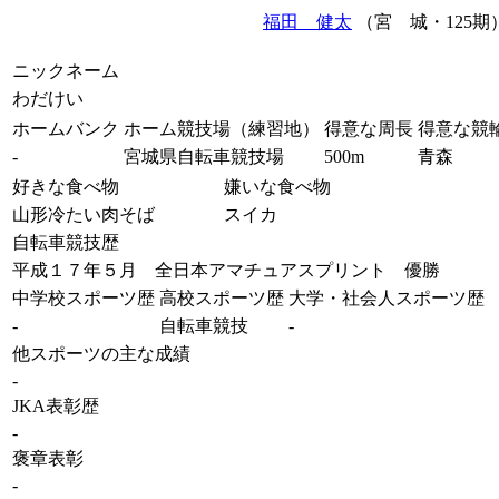
福田 健太
（宮 城・125期
ニックネーム
わだけい
ホームバンク
ホーム競技場（練習地）
得意な周長
得意な競
-
宮城県自転車競技場
500m
青森
好きな食べ物
嫌いな食べ物
山形冷たい肉そば
スイカ
自転車競技歴
平成１７年５月 全日本アマチュアスプリント 優勝
中学校スポーツ歴
高校スポーツ歴
大学・社会人スポーツ歴
-
自転車競技
-
他スポーツの主な成績
-
JKA表彰歴
-
褒章表彰
-