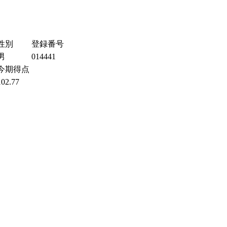
性別
登録番号
男
014441
今期得点
102.77