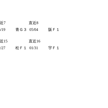
近7
直近8
5/19
青Ｇ３
05/04
阪Ｆ１
近15
直近16
2/27
松Ｆ１
01/31
宇Ｆ１