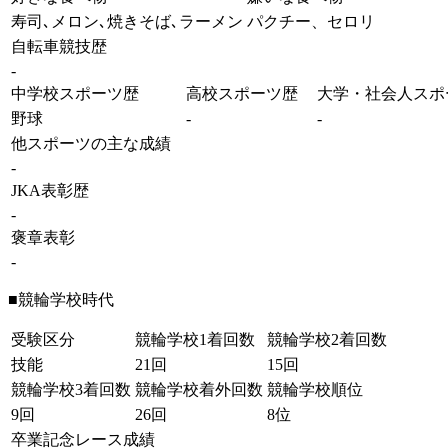
寿司､メロン､焼きそば､ラーメン
パクチー、セロリ
自転車競技歴
-
中学校スポーツ歴
高校スポーツ歴
大学・社会人スポ
野球
-
-
他スポーツの主な成績
-
JKA表彰歴
-
褒章表彰
-
■競輪学校時代
受験区分
競輪学校1着回数
競輪学校2着回数
技能
21回
15回
競輪学校3着回数
競輪学校着外回数
競輪学校順位
9回
26回
8位
卒業記念レース成績