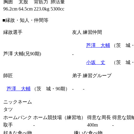
胸囲
太股
背筋力
肺活量
96.2cm
64.5cm
223.0kg
5300cc
■縁故・知人・仲間等
縁故選手
友人
練習仲間
芦澤 大輔
（茨 城・
芦澤 大輔(兄90期)
-
小坂 丈
（茨 城・
師匠
弟子
練習グループ
芦澤 大輔
（茨 城・90期）
-
-
ニックネーム
タツ
ホームバンク
ホーム競技場（練習地）
得意な周長
得意な競
取手
-
400m
-
好きな食べ物
嫌いな食べ物