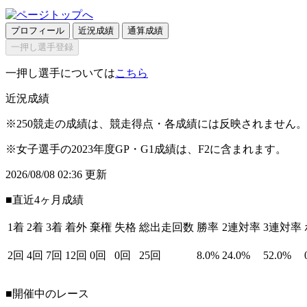
プロフィール
近況成績
通算成績
一押し選手登録
一押し選手については
こちら
近況成績
※250競走の成績は、競走得点・各成績には反映されません。
※女子選手の2023年度GP・G1成績は、F2に含まれます。
2026/08/08 02:36 更新
■直近4ヶ月成績
1着
2着
3着
着外
棄権
失格
総出走回数
勝率
2連対率
3連対率
2回
4回
7回
12回
0回
0回
25回
8.0%
24.0%
52.0%
■開催中のレース