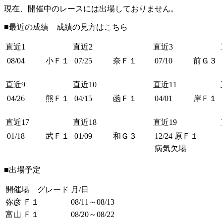
現在、開催中のレースには出場しておりません。
■最近の成績 成績の見方は
こちら
直近1
直近2
直近3
08/04
小Ｆ１
07/25
奈Ｆ１
07/10
前Ｇ３
直近9
直近10
直近11
04/26
熊Ｆ１
04/15
函Ｆ１
04/01
岸Ｆ１
直近17
直近18
直近19
01/18
武Ｆ１
01/09
和Ｇ３
12/24
原Ｆ１
病気欠場
■出場予定
開催場 グレード
月/日
弥彦 Ｆ１
08/11～08/13
富山 Ｆ１
08/20～08/22