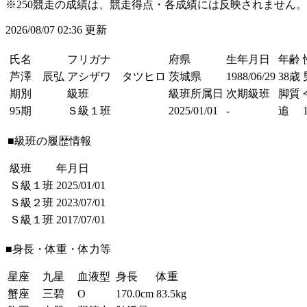
※250競走の成績は、競走得点・各成績には反映されません。
2026/08/07 02:36 更新
氏名
フリガナ
府県
生年月日
年齢
芦澤 辰弘
アシザワ タツヒロ
茨城県
1988/06/29
38歳
期別
級班
級班所属日
次期級班
脚質
95期
Ｓ級１班
2025/01/01
-
追
■級班の履歴情報
級班
年月日
Ｓ級１班
2025/01/01
Ｓ級２班
2023/07/01
Ｓ級１班
2017/07/01
■身長・体重・体力等
星座
九星
血液型
身長
体重
蟹座
三碧
O
170.0cm
83.5kg