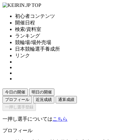
初心者コンテンツ
開催日程
検索/資料室
ランキング
競輪場/場外売場
日本競輪選手養成所
リンク
今日の開催
明日の開催
プロフィール
近況成績
通算成績
一押し選手登録
一押し選手については
こちら
プロフィール