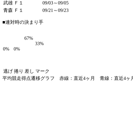
武雄 Ｆ１
09/03～09/05
青森 Ｆ１
09/21～09/23
■連対時の決まり手
67%
33%
0%
0%
逃げ
捲り
差し
マーク
平均競走得点遷移グラフ
赤線：直近4ヶ月
青線：直近4ヶ