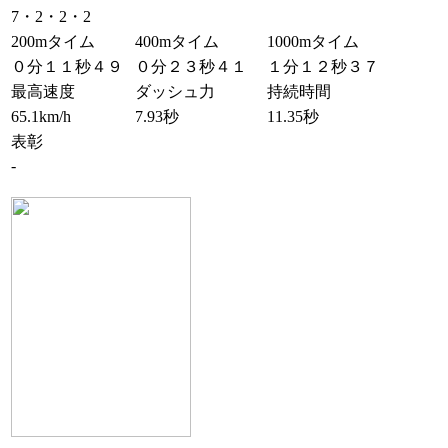
7・2・2・2
200mタイム
400mタイム
1000mタイム
０分１１秒４９
０分２３秒４１
１分１２秒３７
最高速度
ダッシュ力
持続時間
65.1km/h
7.93秒
11.35秒
表彰
-