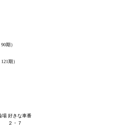
90期）
121期）
輪場
好きな車番
２・７