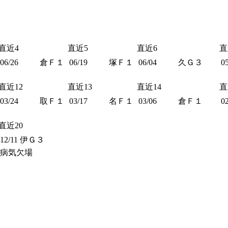
直近4
直近5
直近6
直
06/26
倉Ｆ１
06/19
塚Ｆ１
06/04
久Ｇ３
0
直近12
直近13
直近14
直
03/24
取Ｆ１
03/17
名Ｆ１
03/06
倉Ｆ１
0
直近20
12/11
伊Ｇ３
病気欠場